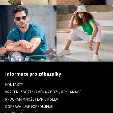
Z
á
Informace pro zákazníky
p
a
KONTAKTY
t
VRÁCENÍ ZBOŽÍ / VÝMĚNA ZBOŽÍ / REKLAMACE
í
PROGRAM MNOŽSTEVNÍCH SLEV
DOPRAVA - JAK EXPEDUJEME