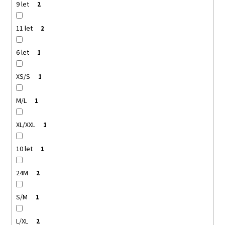
9 let
2
11 let
2
6 let
1
XS/S
1
M/L
1
XL/XXL
1
10 let
1
24M
2
S/M
1
L/XL
2