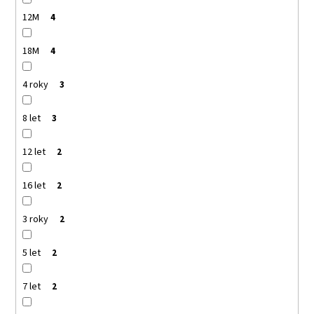
12M
4
18M
4
4 roky
3
8 let
3
12 let
2
16 let
2
3 roky
2
5 let
2
7 let
2