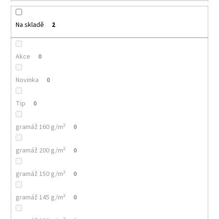
k
a
t
j
ů
Na skladě
2
í
t
Akce
0
?
Novinka
0
Tip
0
HLEDAT
gramáž 160 g/m²
0
gramáž 200 g/m²
0
D
o
gramáž 150 g/m²
0
p
o
r
gramáž 145 g/m²
0
u