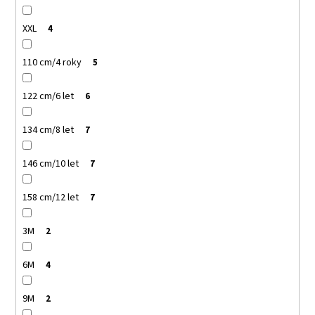
XXL
4
110 cm/4 roky
5
122 cm/6 let
6
134 cm/8 let
7
146 cm/10 let
7
158 cm/12 let
7
3M
2
6M
4
9M
2