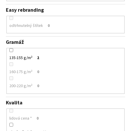
Easy rebranding
odtrhnutelný štítek
0
Gramáž
135-155 g/m²
2
160-175 g/m²
0
200-220 g/m²
0
Kvalita
lidová cena *
0