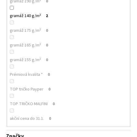
č
gramáž 190 g/m²
0
u
j
gramáž 140 g/m²
2
e
m
gramáž 175 g/m²
0
e
gramáž 165 g/m²
0
MALFINI
CITY
gramáž 155 g/m²
0
120
–
DÁMSKÉ
Prémiová kvalita *
0
TRIČKO,
150
G,
TOP tričko Payper
0
VOLNÝ
STŘIH
TOP TRIČKO MALFINI
0
106
Kč
akční cena do 31.1.
0
Značky