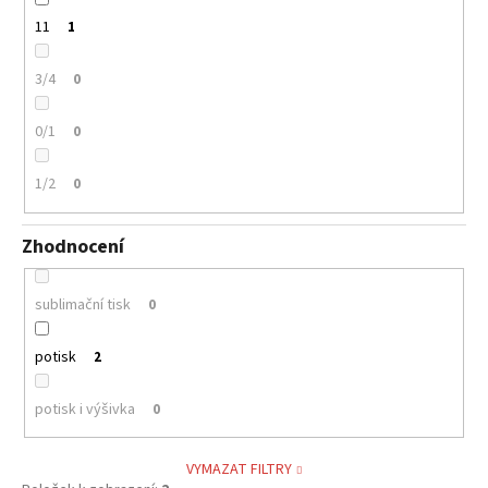
11
1
3/4
0
0/1
0
1/2
0
Zhodnocení
sublimační tisk
0
potisk
2
potisk i výšivka
0
VYMAZAT FILTRY