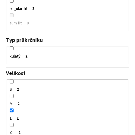
regular fit
2
slim fit
0
Typ průkrčníku
kulatý
2
Velikost
S
2
M
2
L
2
XL
2