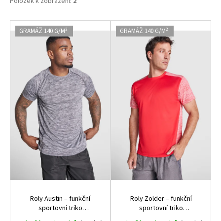
Položek k zobrazení:
2
V
GRAMÁŽ 140 G/M²
GRAMÁŽ 140 G/M²
ý
p
i
s
p
r
o
d
u
k
t
ů
Roly Austin – funkční
Roly Zolder – funkční
sportovní triko
sportovní triko
pánské/dětské, 140 g,
pánské/dětské, 135 g,