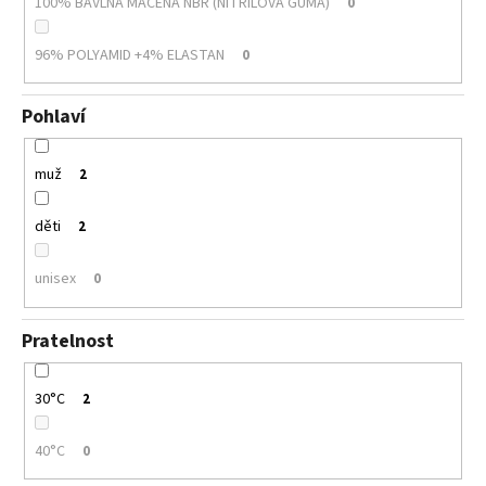
100% BAVLNA MÁČENÁ NBR (NITRILOVÁ GUMA)
0
96% POLYAMID +4% ELASTAN
0
Pohlaví
muž
2
děti
2
unisex
0
Pratelnost
30°C
2
40°C
0