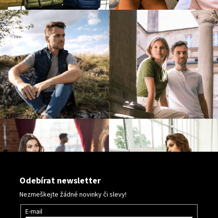
y
v
ý
p
i
s
u
Odebírat newsletter
Nezmeškejte žádné novinky či slevy!
E-mail