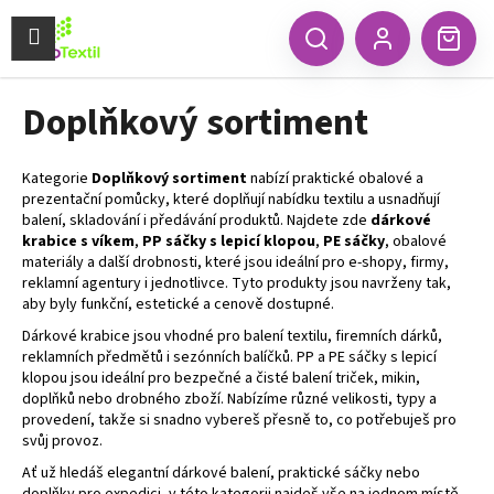
K
Přejít
na
Menu
o
CZK
Hledat
Náku
obsah
Zpět
Zpět
Přihlášení
š
koší
í
Doplňkový sortiment
C
k
o
p
Kategorie
Doplňkový sortiment
nabízí praktické obalové a
o
prezentační pomůcky, které doplňují nabídku textilu a usnadňují
balení, skladování i předávání produktů. Najdete zde
dárkové
t
krabice s víkem
,
PP sáčky s lepicí klopou
,
PE sáčky
, obalové
ř
materiály a další drobnosti, které jsou ideální pro e‑shopy, firmy,
reklamní agentury i jednotlivce. Tyto produkty jsou navrženy tak,
e
aby byly funkční, estetické a cenově dostupné.
b
Dárkové krabice jsou vhodné pro balení textilu, firemních dárků,
u
reklamních předmětů i sezónních balíčků. PP a PE sáčky s lepicí
j
klopou jsou ideální pro bezpečné a čisté balení triček, mikin,
doplňků nebo drobného zboží. Nabízíme různé velikosti, typy a
e
provedení, takže si snadno vybereš přesně to, co potřebuješ pro
t
svůj provoz.
e
Ať už hledáš elegantní dárkové balení, praktické sáčky nebo
n
doplňky pro expedici, v této kategorii najdeš vše na jednom místě.