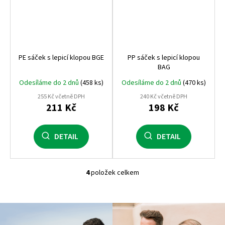
PE sáček s lepicí klopou BGE
PP sáček s lepicí klopou
BAG
Odesíláme do 2 dnů
(458 ks)
Odesíláme do 2 dnů
(470 ks)
255 Kč včetně DPH
240 Kč včetně DPH
211 Kč
198 Kč
DETAIL
DETAIL
4
položek celkem
O
v
l
á
d