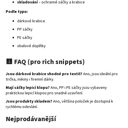
č
skladování
– ochranné sáčky a krabice
u
Podle typu:
j
e
dárkové krabice
m
PP sáčky
e
PE sáčky
obalové doplňky
MALFINI
CITY
120
🟨
FAQ
(pro
rich
snippets)
–
DÁMSKÉ
TRIČKO,
Jsou dárkové krabice vhodné pro textil?
Ano, jsou ideální pro
150
trička, mikiny i firemní dárky.
G,
VOLNÝ
Mají sáčky lepicí klopu?
Ano, PP i PE sáčky jsou vybaveny
STŘIH
praktickou lepicí klopou pro snadné uzavření.
106
Jsou produkty skladem?
Ano, většina položek je dostupná k
Kč
rychlému odeslání.
Nejprodávanější