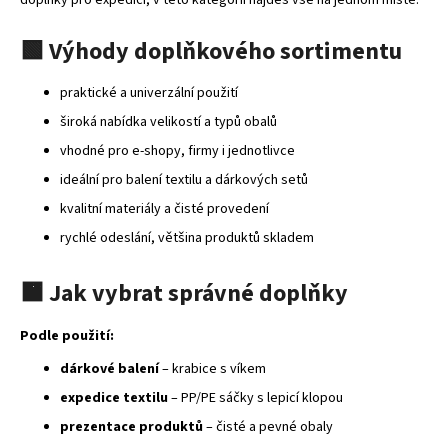
a
🟩
Výhody
doplňkového
sortimentu
j
í
praktické a univerzální použití
t
?
široká nabídka velikostí a typů obalů
vhodné pro e‑shopy, firmy i jednotlivce
ideální pro balení textilu a dárkových setů
kvalitní materiály a čisté provedení
HLEDAT
rychlé odeslání, většina produktů skladem
🟧
Jak
vybrat
správné
doplňky
D
Podle použití:
o
p
dárkové balení
– krabice s víkem
o
expedice textilu
– PP/PE sáčky s lepicí klopou
r
u
prezentace produktů
– čisté a pevné obaly