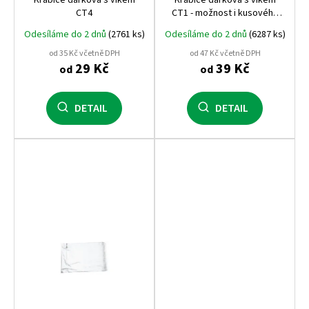
CT4
CT1 - možnost i kusového
odběru !
Odesíláme do 2 dnů
(2761 ks)
Odesíláme do 2 dnů
(6287 ks)
od 35 Kč včetně DPH
od 47 Kč včetně DPH
29 Kč
39 Kč
od
od
DETAIL
DETAIL