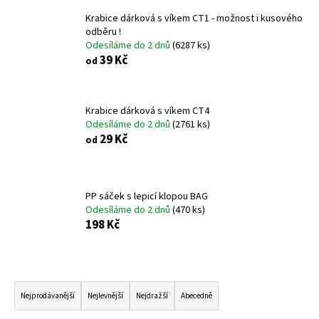
Krabice dárková s víkem CT1 - možnost i kusového
odběru !
Odesíláme do 2 dnů
(6287 ks)
39 Kč
od
Krabice dárková s víkem CT4
Odesíláme do 2 dnů
(2761 ks)
29 Kč
od
PP sáček s lepicí klopou BAG
Odesíláme do 2 dnů
(470 ks)
198 Kč
Ř
a
Nejprodávanější
Nejlevnější
Nejdražší
Abecedně
z