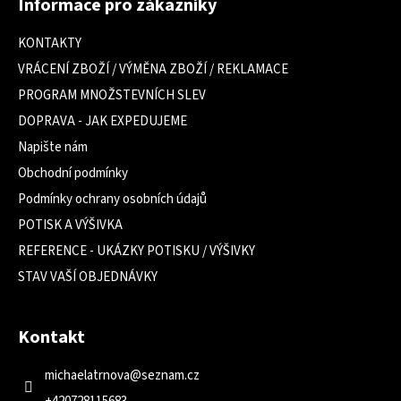
Informace pro zákazníky
p
a
KONTAKTY
t
VRÁCENÍ ZBOŽÍ / VÝMĚNA ZBOŽÍ / REKLAMACE
í
PROGRAM MNOŽSTEVNÍCH SLEV
DOPRAVA - JAK EXPEDUJEME
Napište nám
Obchodní podmínky
Podmínky ochrany osobních údajů
POTISK A VÝŠIVKA
REFERENCE - UKÁZKY POTISKU / VÝŠIVKY
STAV VAŠÍ OBJEDNÁVKY
Kontakt
michaelatrnova
@
seznam.cz