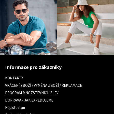
Z
á
Informace pro zákazníky
p
a
KONTAKTY
t
VRÁCENÍ ZBOŽÍ / VÝMĚNA ZBOŽÍ / REKLAMACE
í
PROGRAM MNOŽSTEVNÍCH SLEV
DOPRAVA - JAK EXPEDUJEME
Napište nám