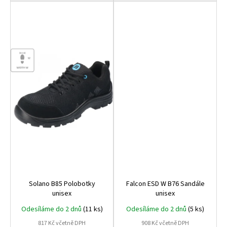
č
u
j
e
m
e
MALFINI
CITY
120
–
DÁMSKÉ
TRIČKO,
150
G,
VOLNÝ
STŘIH
106
Solano B85 Polobotky
Falcon ESD W B76 Sandále
Kč
unisex
unisex
Odesíláme do 2 dnů
(11 ks)
Odesíláme do 2 dnů
(5 ks)
817 Kč včetně DPH
908 Kč včetně DPH