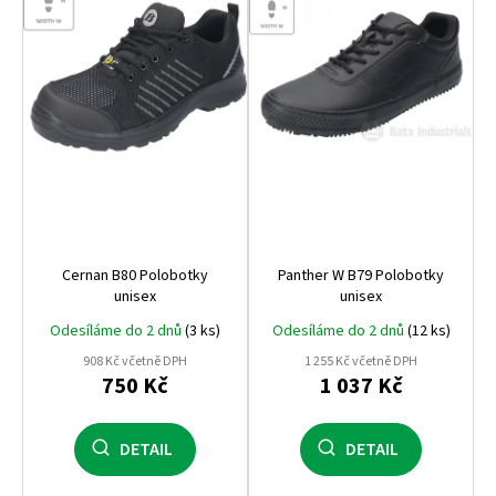
s
o
a
p
d
j
r
u
í
o
k
t
d
t
?
u
ů
k
t
ů
HLEDAT
Cernan B80 Polobotky
Panther W B79 Polobotky
unisex
unisex
Odesíláme do 2 dnů
(3 ks)
Odesíláme do 2 dnů
(12 ks)
D
908 Kč včetně DPH
1 255 Kč včetně DPH
o
750 Kč
1 037 Kč
p
o
r
DETAIL
DETAIL
u