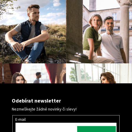
v
ý
p
i
s
u
Odebírat newsletter
Nezmeškejte žádné novinky či slevy!
E-mail