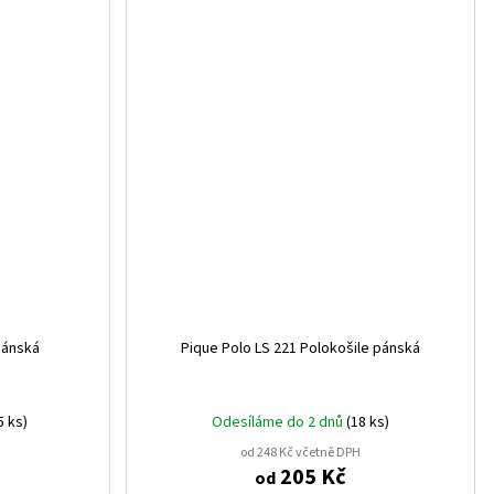
lutá (55221)
1
3221)
1
tá (52221)
1
oranžová (55223)
1
(601221)
1
pánská
Pique Polo LS 221 Polokošile pánská
5 ks)
Odesíláme do 2 dnů
(18 ks)
od 248 Kč včetně DPH
205 Kč
od