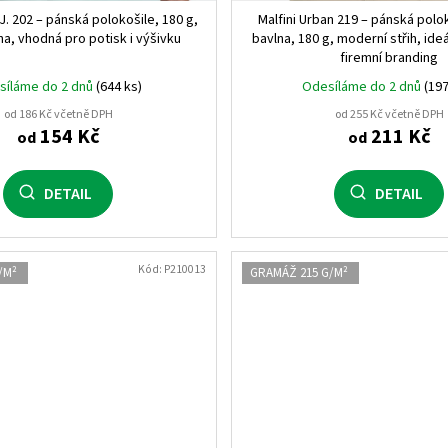
 J. 202 – pánská polokošile, 180 g,
Malfini Urban 219 – pánská polo
BÍLÁ/ČERVENÁ-MODRÁ-Č
a, vhodná pro potisk i výšivku
bavlna, 180 g, moderní střih, ideá
firemní branding
VÁŠNIVĚ ČERVENÁ/BÍLÁ
1
síláme do 2 dnů
(644 ks)
Odesíláme do 2 dnů
(197
od 186 Kč včetně DPH
od 255 Kč včetně DPH
MODRÁ DENIM/BÍLÁ-ŽLU
154 Kč
211 Kč
od
od
NÁMOŘNICKÁ KRÁLOVSKÁ
DETAIL
DETAIL
SVĚTLE ŠEDÁ/ČERNÁ-OR
ČERNÁ/BÍLÁ-ŽLUTÁ FLU
Kód:
P210013
/M²
GRAMÁŽ 215 G/M²
VOJENSKÁ ZELENÁ/ITÁL
NÁMOŘNICKÁ MODRÁ/NĚ
ČERNÁ/NĚMECKO
1
ŠEDÁ MELANŽOVÁ/NÁMOŘ