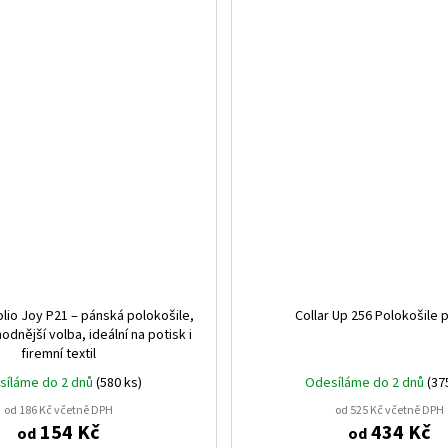
MARS ČERVENÁ/ITÁLIE
1
námořnická modrá/svítivě ž
modrošedá/svítivá žlutá (2
zahradní zelená/svítivé žlu
námořnická modrá/svítivě 
sytě červená/svítivě žlutá 
colio Joy P21 – pánská polokošile,
Collar Up 256 Polokošile 
odnější volba, ideální na potisk i
firemní textil
síláme do 2 dnů
(580 ks)
Odesíláme do 2 dnů
(37
od 186 Kč včetně DPH
od 525 Kč včetně DPH
154 Kč
434 Kč
od
od