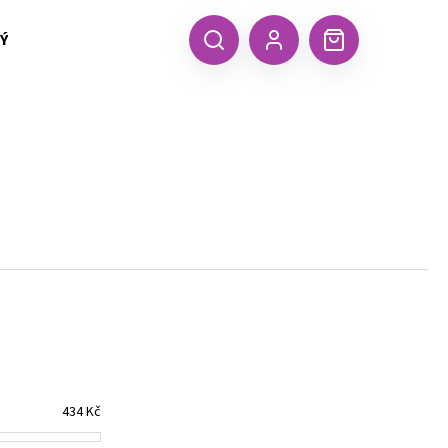
 TEXTIL MALFINI (aj.)
ČEPICE, KŠILTOVKY, ŠÁTKY A RUKA
CZK
Hledat
Nákupní
Přihlášení
košík
Následující
434
Kč