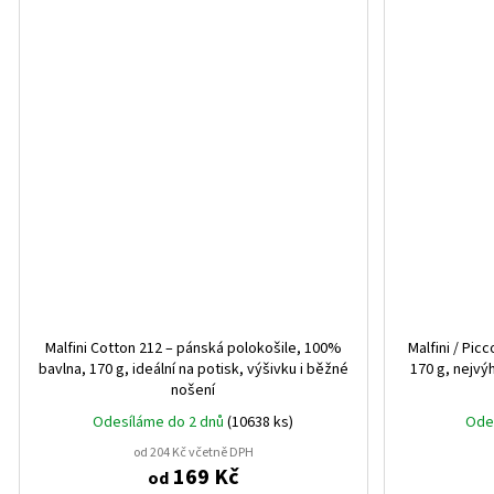
Malfini Cotton 212 – pánská polokošile, 100%
Malfini / Pic
bavlna, 170 g, ideální na potisk, výšivku i běžné
170 g, nejvýh
nošení
Odesíláme do 2 dnů
(10638 ks)
Ode
od 204 Kč včetně DPH
169 Kč
od