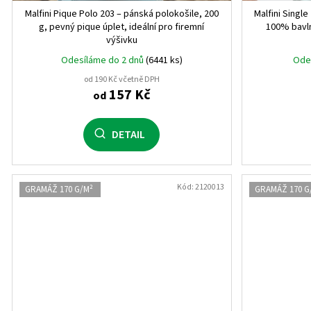
Malfini Pique Polo 203 – pánská polokošile, 200
Malfini Single
g, pevný pique úplet, ideální pro firemní
100% bavln
výšivku
Odesíláme do 2 dnů
(6441 ks)
Ode
od 190 Kč včetně DPH
157 Kč
od
DETAIL
Kód:
2120013
GRAMÁŽ 170 G/M²
GRAMÁŽ 170 G