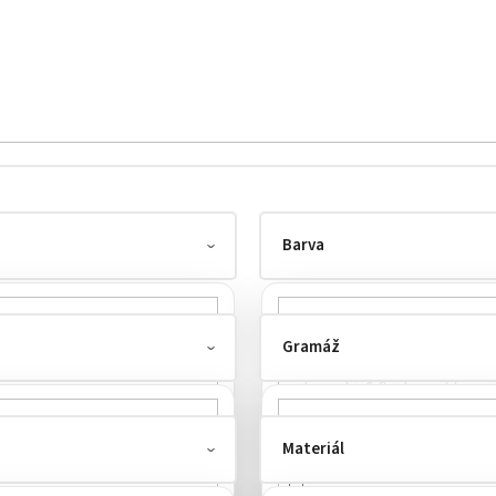
Barva
Gramáž
Materiál
135-155 g/m²
1