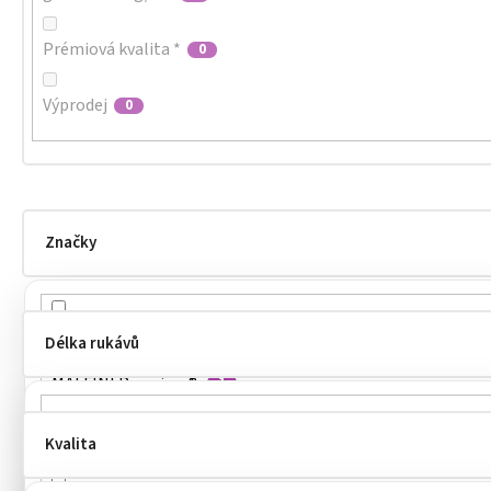
Prémiová kvalita *
0
Výprodej
0
Značky
MALFINI
8
Délka rukávů
MALFINI Premium®
1
MALFINI®
2
Kvalita
dlouhé
2
MALFINIPREMIUM
2