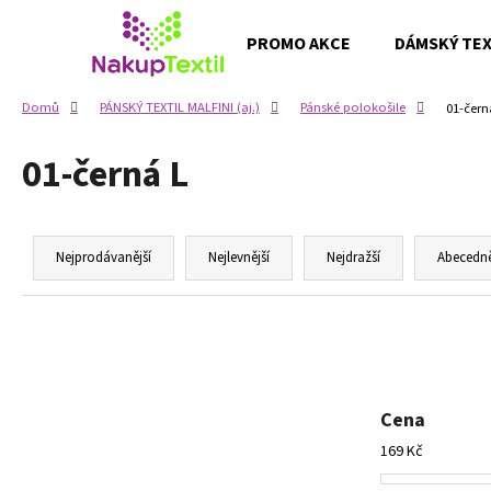
K
Přejít
na
o
PROMO AKCE
DÁMSKÝ TEXT
obsah
Zpět
Zpět
š
do
do
í
Domů
PÁNSKÝ TEXTIL MALFINI (aj.)
Pánské polokošile
01-čern
k
obchodu
obchodu
01-černá L
Ř
a
Nejprodávanější
Nejlevnější
Nejdražší
Abecedn
z
e
n
í
p
Cena
r
169
Kč
o
d