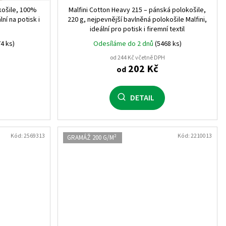
košile, 100%
Malfini Cotton Heavy 215 – pánská polokošile,
1
lní na potisk i
220 g, nejpevnější bavlněná polokošile Malfini,
ideální pro potisk i firemní textil
4 ks)
Odesíláme do 2 dnů
(5468 ks)
od 244 Kč včetně DPH
1
202 Kč
od
1
DETAIL
1
1
Kód:
2569313
Kód:
2210013
GRAMÁŽ 200 G/M²
1
M
1
1