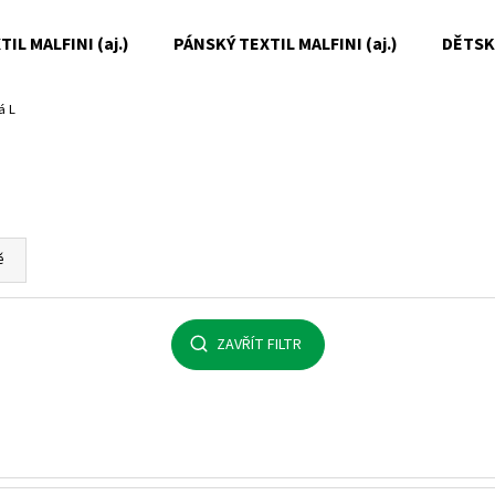
IL MALFINI (aj.)
PÁNSKÝ TEXTIL MALFINI (aj.)
DĚTSKÝ
á L
Co potřebujete najít?
HLEDAT
ě
Doporučujeme
ZAVŘÍT FILTR