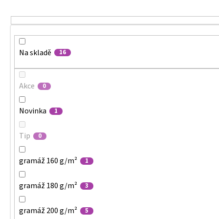
MALFINI CITY 120 – DÁMSKÉ TRIČKO, 150 G,
u
VOLNÝ STŘIH
k
106 Kč
t
ů
Na skladě
16
Akce
0
Novinka
1
Tip
0
gramáž 160 g/m²
1
gramáž 180 g/m²
3
gramáž 200 g/m²
5