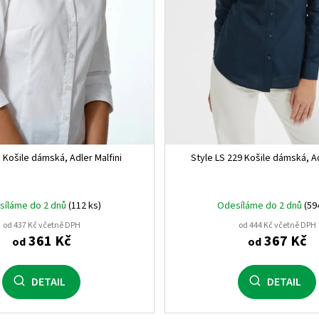
38
0
40
0
42
0
44
0
46
0
 Košile dámská, Adler Malfini
Style LS 229 Košile dámská, Ad
32
0
síláme do 2 dnů
(112 ks)
Odesíláme do 2 dnů
(59
od 437 Kč včetně DPH
od 444 Kč včetně DPH
361 Kč
367 Kč
od
od
DETAIL
DETAIL