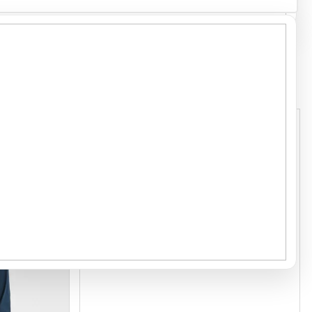
Kód:
2290012
Kód:
2610013
GRAMÁŽ 110 G/M²