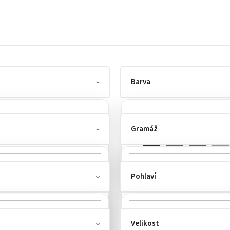
Barva
Gramáž
Pohlaví
30-130 g/m²
6
Velikost
žena
6