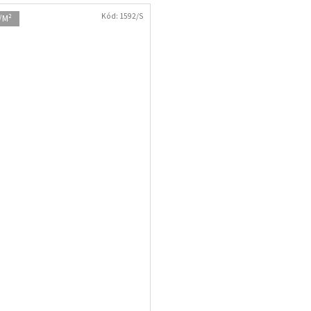
Kód:
1592/S
/M²