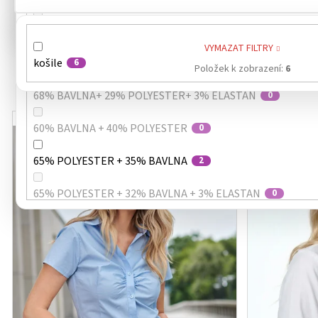
TRICORP
0
97% BAVLNA + 3% ELASTAN
0
VYMAZAT FILTRY
68% BAVLNA+ 29% POLYAMID + 3% ELASTAN
košile
6
1
Položek k zobrazení:
6
68% BAVLNA+ 29% POLYESTER+ 3% ELASTAN
0
V
Kód:
2140013
GRAMÁŽ 120 G/M²
GRAMÁŽ 125 G
60% BAVLNA + 40% POLYESTER
ý
0
p
65% POLYESTER + 35% BAVLNA
2
i
s
65% POLYESTER + 32% BAVLNA + 3% ELASTAN
0
p
r
o
d
u
k
t