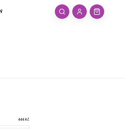
 TEXTIL MALFINI (aj.)
ČEPICE, KŠILTOVKY, ŠÁTKY A RUKA
CZK
Hledat
Nákupní
Přihlášení
košík
Následující
444
Kč