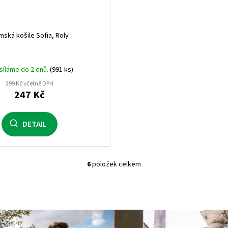
mská košile Sofia, Roly
íláme do 2 dnů.
(991 ks)
299 Kč včetně DPH
247 Kč
DETAIL
6
položek celkem
O
v
l
á
d
a