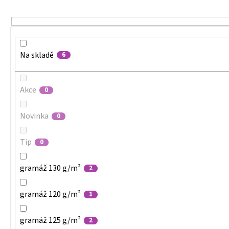
MALFINI CITY 120 – DÁMSKÉ TRIČKO, 150 G,
u
VOLNÝ STŘIH
k
106 Kč
t
ů
Na skladě
6
Akce
0
Novinka
0
Tip
0
gramáž 130 g/m²
2
gramáž 120 g/m²
1
gramáž 125 g/m²
2