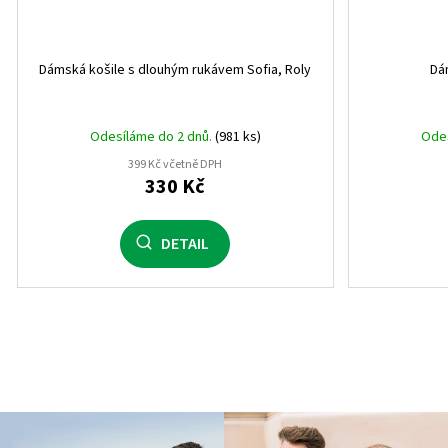
Dámská košile s dlouhým rukávem Sofia, Roly
Dá
Odesíláme do 2 dnů.
(981 ks)
Odes
399 Kč včetně DPH
330 Kč
DETAIL