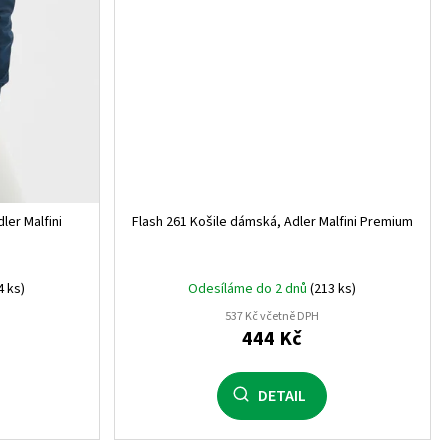
ler Malfini
Flash 261 Košile dámská, Adler Malfini Premium
4 ks)
Odesíláme do 2 dnů
(213 ks)
537 Kč včetně DPH
444 Kč
DETAIL