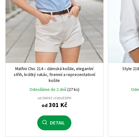
ů
Malfini Chic 214 – dámská košile, elegantní
Style 218
střih, krátký rukáv, firemní a reprezentativní
košile
Odesíláme do 2 dnů
(27 ks)
Ode
od 364 Kč včetně DPH
301 Kč
od
DETAIL