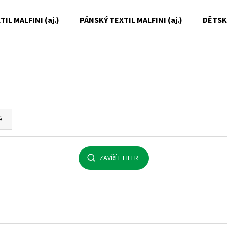
IL MALFINI (aj.)
PÁNSKÝ TEXTIL MALFINI (aj.)
DĚTSKÝ
Co potřebujete najít?
HLEDAT
ě
Doporučujeme
ZAVŘÍT FILTR