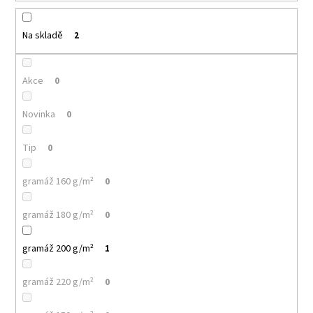
k
a
t
j
ů
Na skladě
2
í
t
Akce
0
?
Novinka
0
Tip
0
HLEDAT
gramáž 160 g/m²
0
gramáž 180 g/m²
0
D
o
gramáž 200 g/m²
1
p
o
r
gramáž 220 g/m²
0
u