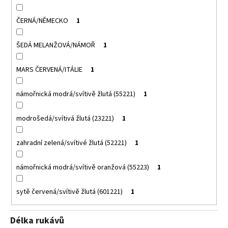
ČERNÁ/NĚMECKO
1
ŠEDÁ MELANŽOVÁ/NÁMOŘ
1
MARS ČERVENÁ/ITÁLIE
1
námořnická modrá/svítivě žlutá (55221)
1
modrošedá/svítivá žlutá (23221)
1
zahradní zelená/svítivé žlutá (52221)
1
námořnická modrá/svítivě oranžová (55223)
1
sytě červená/svítivě žlutá (601221)
1
Délka rukávů