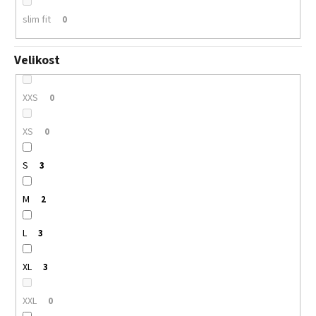
slim fit
0
Velikost
XXS
0
XS
0
S
3
M
2
L
3
XL
3
XXL
0