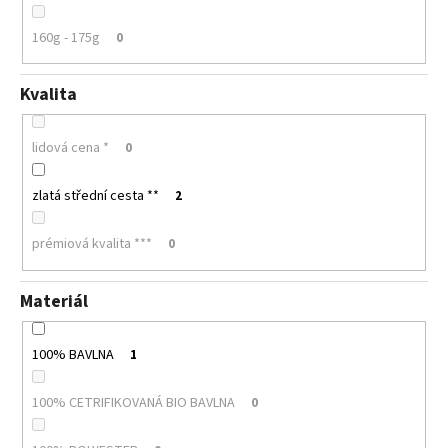
160g - 175g
0
Kvalita
lidová cena *
0
zlatá střední cesta **
2
prémiová kvalita ***
0
Materiál
100% BAVLNA
1
100% CETRIFIKOVANÁ BIO BAVLNA
0