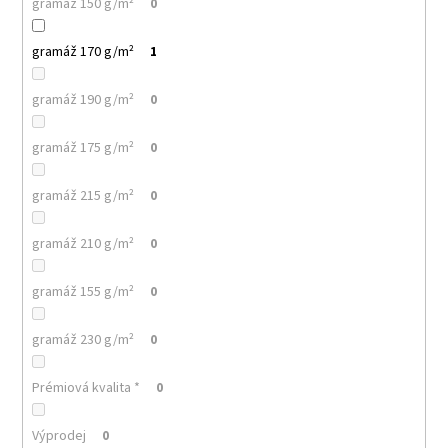
č
gramáž 150 g/m²
0
u
j
gramáž 170 g/m²
1
e
m
gramáž 190 g/m²
0
e
gramáž 175 g/m²
0
MALFINI
CITY
gramáž 215 g/m²
0
120
–
DÁMSKÉ
gramáž 210 g/m²
0
TRIČKO,
150
G,
gramáž 155 g/m²
0
VOLNÝ
STŘIH
gramáž 230 g/m²
0
106
Kč
Prémiová kvalita *
0
Výprodej
0