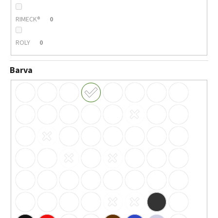
RIMECK®
0
ROLY
0
Barva