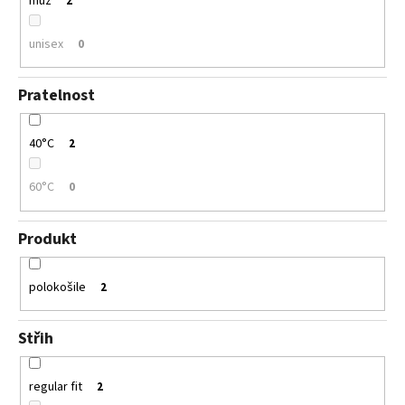
muž
2
unisex
0
Pratelnost
40°C
2
60°C
0
Produkt
polokošile
2
Střih
regular fit
2