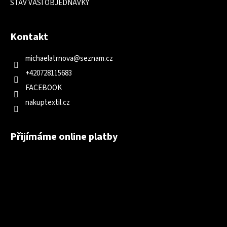
STAV VAŠÍ OBJEDNÁVKY
Kontakt
michaelatrnova
@
seznam.cz
+420728115683
FACEBOOK
nakuptextil.cz
Přijímáme online platby