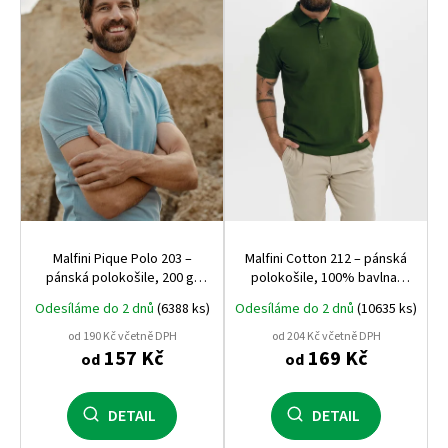
s
p
r
o
d
u
k
t
ů
Malfini Pique Polo 203 –
Malfini Cotton 212 – pánská
pánská polokošile, 200 g,
polokošile, 100% bavlna,
pevný pique úplet, ideální
170 g, ideální na potisk,
Odesíláme do 2 dnů
(6388 ks)
Odesíláme do 2 dnů
(10635 ks)
pro firemní výšivku
výšivku i běžné nošení
od 190 Kč včetně DPH
od 204 Kč včetně DPH
157 Kč
169 Kč
od
od
DETAIL
DETAIL