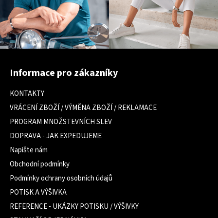
Z
á
Informace pro zákazníky
p
a
KONTAKTY
t
VRÁCENÍ ZBOŽÍ / VÝMĚNA ZBOŽÍ / REKLAMACE
í
PROGRAM MNOŽSTEVNÍCH SLEV
DOPRAVA - JAK EXPEDUJEME
Napište nám
Obchodní podmínky
Podmínky ochrany osobních údajů
POTISK A VÝŠIVKA
REFERENCE - UKÁZKY POTISKU / VÝŠIVKY