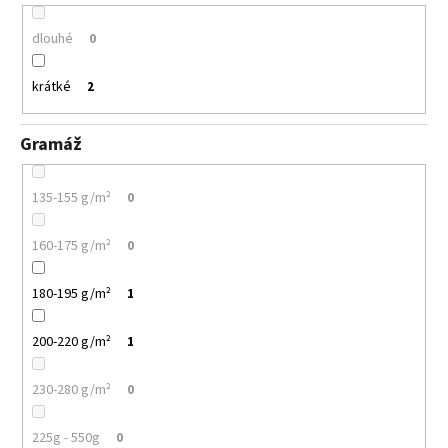
dlouhé
0
krátké
2
Gramáž
135-155 g/m²
0
160-175 g/m²
0
180-195 g/m²
1
200-220 g/m²
1
230-280 g/m²
0
225g - 550g
0