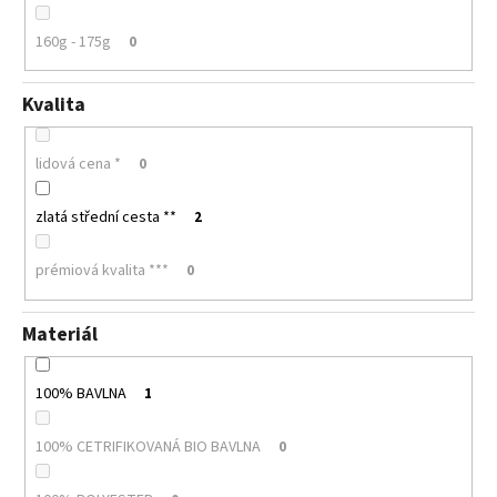
160g - 175g
0
Kvalita
lidová cena *
0
zlatá střední cesta **
2
prémiová kvalita ***
0
Materiál
100% BAVLNA
1
100% CETRIFIKOVANÁ BIO BAVLNA
0