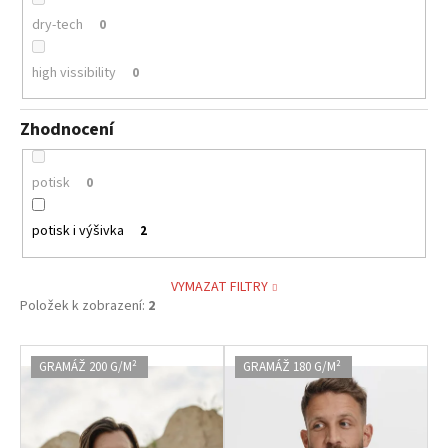
dry-tech
0
high vissibility
0
Zhodnocení
potisk
0
potisk i výšivka
2
VYMAZAT FILTRY
Položek k zobrazení:
2
V
GRAMÁŽ 200 G/M²
GRAMÁŽ 180 G/M²
ý
p
i