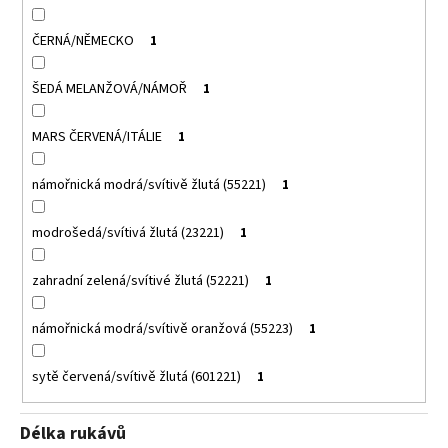
ČERNÁ/NĚMECKO
1
ŠEDÁ MELANŽOVÁ/NÁMOŘ
1
MARS ČERVENÁ/ITÁLIE
1
námořnická modrá/svítivě žlutá (55221)
1
modrošedá/svítivá žlutá (23221)
1
zahradní zelená/svítivé žlutá (52221)
1
námořnická modrá/svítivě oranžová (55223)
1
sytě červená/svítivě žlutá (601221)
1
Délka rukávů