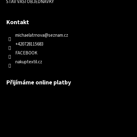
STAV VAŠÍ OBJEDNÁVKY
Kontakt
michaelatrnova
@
seznam.cz
+420728115683
FACEBOOK
nakuptextil.cz
Přijímáme online platby