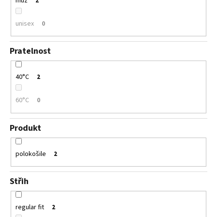
muž
2
unisex
0
Pratelnost
40°C
2
60°C
0
Produkt
polokošile
2
Střih
regular fit
2