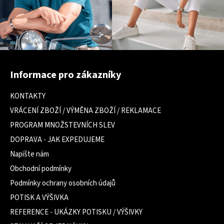
Z
á
Informace pro zákazníky
p
a
KONTAKTY
t
VRÁCENÍ ZBOŽÍ / VÝMĚNA ZBOŽÍ / REKLAMACE
í
PROGRAM MNOŽSTEVNÍCH SLEV
DOPRAVA - JAK EXPEDUJEME
Napište nám
Obchodní podmínky
Podmínky ochrany osobních údajů
POTISK A VÝŠIVKA
REFERENCE - UKÁZKY POTISKU / VÝŠIVKY