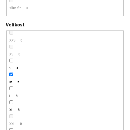
slim fit
0
Velikost
XXS
0
XS
0
S
3
M
2
L
3
XL
3
XXL
0