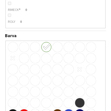
RIMECK®
0
ROLY
0
Barva