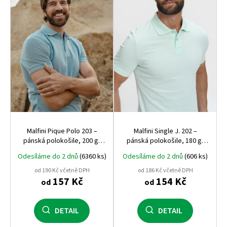
s
p
r
o
d
u
k
t
ů
Malfini Pique Polo 203 –
Malfini Single J. 202 –
pánská polokošile, 200 g,
pánská polokošile, 180 g,
pevný pique úplet, ideální
100% bavlna, vhodná pro
Odesíláme do 2 dnů
(6360 ks)
Odesíláme do 2 dnů
(606 ks)
pro firemní výšivku
potisk i výšivku
od 190 Kč včetně DPH
od 186 Kč včetně DPH
157 Kč
154 Kč
od
od
DETAIL
DETAIL