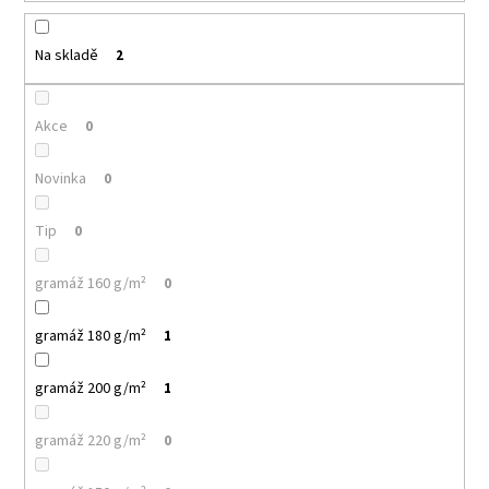
k
a
t
j
ů
Na skladě
2
í
t
Akce
0
?
Novinka
0
Tip
0
HLEDAT
gramáž 160 g/m²
0
gramáž 180 g/m²
1
D
o
gramáž 200 g/m²
1
p
o
r
gramáž 220 g/m²
0
u