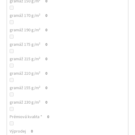
č
gramáž 150 g/m²
0
u
j
gramáž 170 g/m²
0
e
m
gramáž 190 g/m²
0
e
gramáž 175 g/m²
0
MALFINI
CITY
gramáž 215 g/m²
0
120
–
DÁMSKÉ
gramáž 210 g/m²
0
TRIČKO,
150
G,
gramáž 155 g/m²
0
VOLNÝ
STŘIH
gramáž 230 g/m²
0
106
Kč
Prémiová kvalita *
0
Výprodej
0