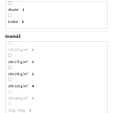
dlouhé
1
krátké
5
Gramáž
135-155 g/m²
0
160-175 g/m²
1
180-195 g/m²
1
200-220 g/m²
4
230-280 g/m²
0
225g - 550g
0