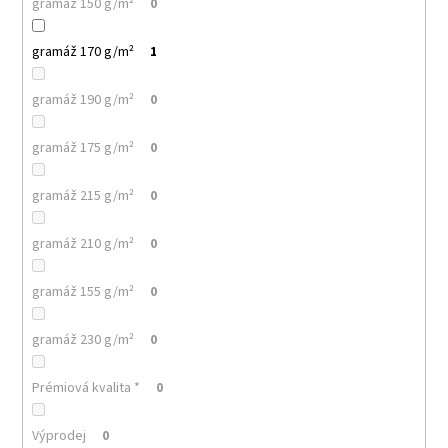
č
gramáž 150 g/m²
0
u
j
gramáž 170 g/m²
1
e
m
gramáž 190 g/m²
0
e
gramáž 175 g/m²
0
MULTIFUNKČNÍ
ŠÁTEK
gramáž 215 g/m²
0
NANUK
32
gramáž 210 g/m²
0
Kč
gramáž 155 g/m²
0
gramáž 230 g/m²
0
Prémiová kvalita *
0
Výprodej
0