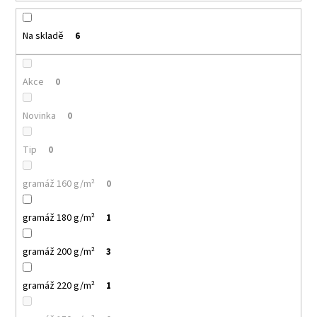
k
a
t
j
ů
Na skladě
6
í
t
Akce
0
?
Novinka
0
Tip
0
HLEDAT
gramáž 160 g/m²
0
gramáž 180 g/m²
1
D
o
gramáž 200 g/m²
3
p
o
r
gramáž 220 g/m²
1
u