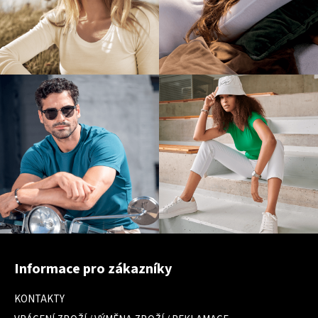
Z
á
Informace pro zákazníky
p
a
KONTAKTY
t