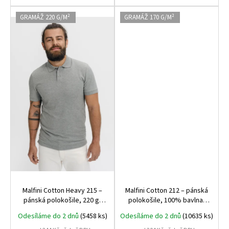
GRAMÁŽ 220 G/M²
GRAMÁŽ 170 G/M²
Malfini Cotton Heavy 215 –
Malfini Cotton 212 – pánská
pánská polokošile, 220 g,
polokošile, 100% bavlna,
nejpevnější bavlněná
170 g, ideální na potisk,
Odesíláme do 2 dnů
(5458 ks)
Odesíláme do 2 dnů
(10635 ks)
polokošile Malfini, ideální
výšivku i běžné nošení