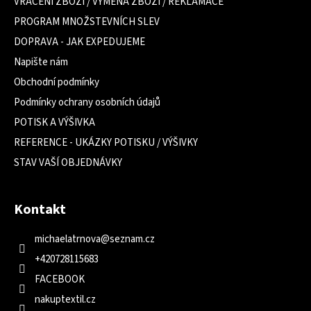
VRÁCENÍ ZBOŽÍ / VÝMĚNA ZBOŽÍ / REKLAMACE
í
PROGRAM MNOŽSTEVNÍCH SLEV
DOPRAVA - JAK EXPEDUJEME
Napište nám
Obchodní podmínky
Podmínky ochrany osobních údajů
POTISK A VÝŠIVKA
REFERENCE - UKÁZKY POTISKU / VÝŠIVKY
STAV VAŠÍ OBJEDNÁVKY
Kontakt
michaelatrnova
@
seznam.cz
+420728115683
FACEBOOK
nakuptextil.cz