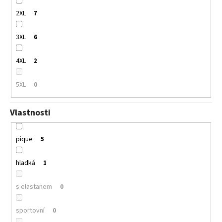
2XL
7
3XL
6
4XL
2
5XL
0
Vlastnosti
pique
5
hladká
1
s elastanem
0
sportovní
0