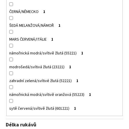
ČERNÁ/NĚMECKO
1
ŠEDÁ MELANŽOVÁ/NÁMOŘ
1
MARS ČERVENÁ/ITÁLIE
1
námořnická modrá/svítivě žlutá (55221)
1
modrošedá/svítivá žlutá (23221)
1
zahradní zelená/svítivé žlutá (52221)
1
námořnická modrá/svítivě oranžová (55223)
1
sytě červená/svítivě žlutá (601221)
1
Délka rukávů