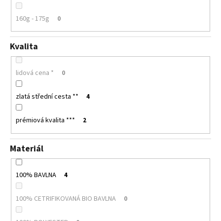
160g - 175g
0
Kvalita
lidová cena *
0
zlatá střední cesta **
4
prémiová kvalita ***
2
Materiál
100% BAVLNA
4
100% CETRIFIKOVANÁ BIO BAVLNA
0