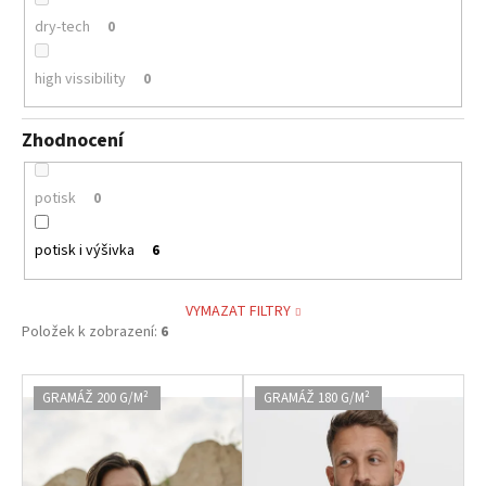
dry-tech
0
high vissibility
0
Zhodnocení
potisk
0
potisk i výšivka
6
VYMAZAT FILTRY
Položek k zobrazení:
6
V
GRAMÁŽ 200 G/M²
GRAMÁŽ 180 G/M²
ý
p
i