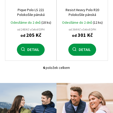
Pique Polo LS 221
Resist Heavy Polo R20
Polokošile pánská
Polokošile pánská
Odesíláme do 2 dnů
(18 ks)
Odesíláme do 2 dnů
(12 ks)
od 248 Kč včetně DPH
od 364 Kč včetně DPH
205 Kč
301 Kč
od
od
DETAIL
DETAIL
6
položek celkem
O
v
l
á
d
a
c
í