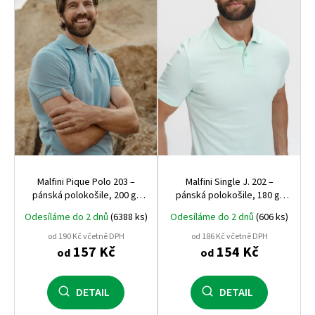
s
p
r
o
d
u
k
t
ů
Malfini Pique Polo 203 –
Malfini Single J. 202 –
pánská polokošile, 200 g,
pánská polokošile, 180 g,
pevný pique úplet, ideální
100% bavlna, vhodná pro
Odesíláme do 2 dnů
(6388 ks)
Odesíláme do 2 dnů
(606 ks)
pro firemní výšivku
potisk i výšivku
od 190 Kč včetně DPH
od 186 Kč včetně DPH
157 Kč
154 Kč
od
od
DETAIL
DETAIL