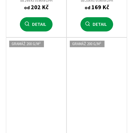
pro potisk i firemní textil
od 244 Kč včetně DPH
od 204 Kč včetně DPH
202 Kč
169 Kč
od
od
DETAIL
DETAIL
GRAMÁŽ 200 G/M²
GRAMÁŽ 200 G/M²