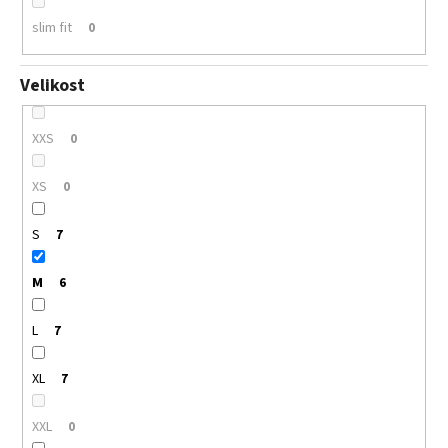
slim fit
0
Velikost
XXS
0
XS
0
S
7
M
6
L
7
XL
7
XXL
0