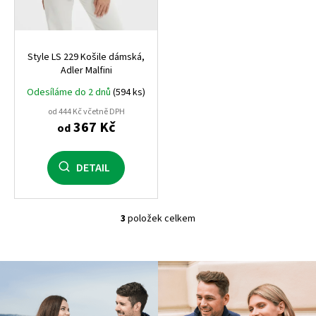
Style LS 229 Košile dámská,
Adler Malfini
Odesíláme do 2 dnů
(594 ks)
od 444 Kč včetně DPH
367 Kč
od
DETAIL
3
položek celkem
O
v
l
á
d
a