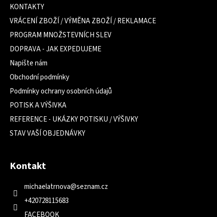
a
KONTAKTY
t
VRÁCENÍ ZBOŽÍ / VÝMĚNA ZBOŽÍ / REKLAMACE
í
PROGRAM MNOŽSTEVNÍCH SLEV
DOPRAVA - JAK EXPEDUJEME
Napište nám
Obchodní podmínky
Podmínky ochrany osobních údajů
POTISK A VÝŠIVKA
REFERENCE - UKÁZKY POTISKU / VÝŠIVKY
STAV VAŠÍ OBJEDNÁVKY
Kontakt
michaelatrnova
@
seznam.cz
+420728115683
FACEBOOK