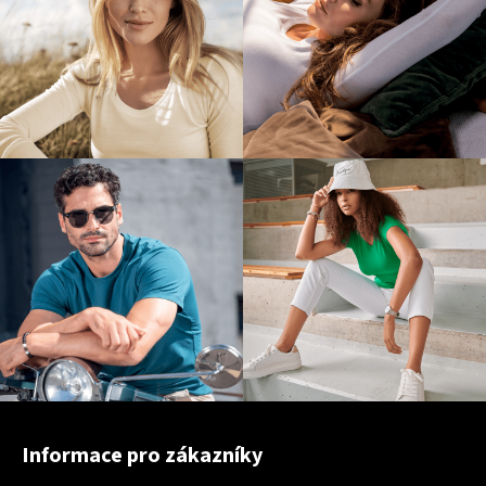
Z
á
Informace pro zákazníky
p