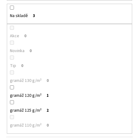
k
a
t
j
ů
Na skladě
3
í
t
Akce
0
?
Novinka
0
Tip
0
HLEDAT
gramáž 130 g/m²
0
gramáž 120 g/m²
1
D
o
gramáž 125 g/m²
2
p
o
r
gramáž 110 g/m²
0
u