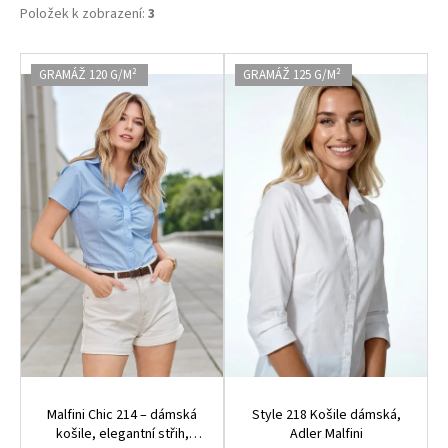
Položek k zobrazení:
3
V
GRAMÁŽ 120 G/M²
GRAMÁŽ 125 G/M²
ý
p
i
s
p
r
o
d
u
k
t
ů
Malfini Chic 214 – dámská
Style 218 Košile dámská,
košile, elegantní střih,
Adler Malfini