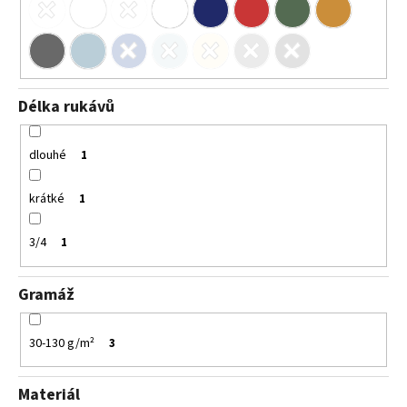
Délka rukávů
dlouhé
1
krátké
1
3/4
1
Gramáž
30-130 g/m²
3
Materiál