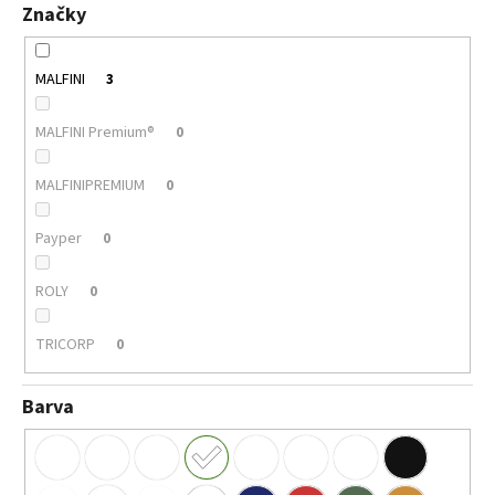
č
Značky
u
j
e
MALFINI
3
m
e
MALFINI Premium®
0
MALFINIPREMIUM
0
MALFINI
LOVE
123
Payper
0
–
DÁMSKÉ
TRIČKO/
ROLY
0
ŠATY,
VOLNÝ
STŘIH,
TRICORP
0
150
G
Barva
140
Kč