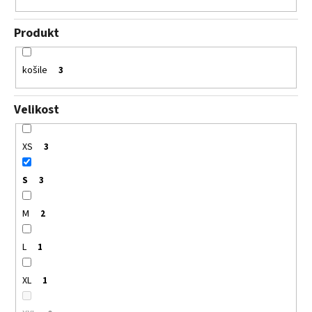
Produkt
košile
3
Velikost
XS
3
S
3
M
2
L
1
XL
1