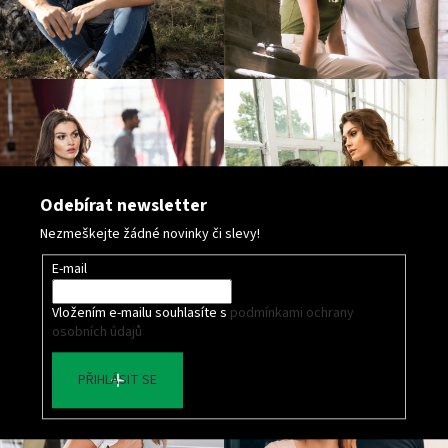
č
u
j
e
m
e
PELICAN
P72
Odebírat newsletter
TRIČKO
DĚTSKÉ
Nezmeškejte žádné novinky či slevy!
54
Kč
E-mail
Vložením e-mailu souhlasíte s
podmínkami ochrany
osobních údajů
PŘIHLÁSIT SE