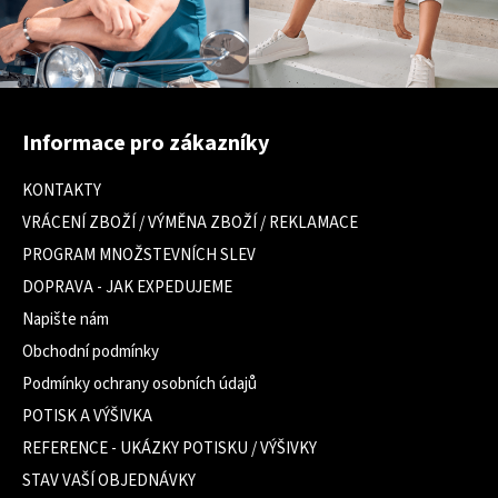
Z
á
Informace pro zákazníky
p
a
KONTAKTY
t
VRÁCENÍ ZBOŽÍ / VÝMĚNA ZBOŽÍ / REKLAMACE
í
PROGRAM MNOŽSTEVNÍCH SLEV
DOPRAVA - JAK EXPEDUJEME
Napište nám
Obchodní podmínky
Podmínky ochrany osobních údajů
POTISK A VÝŠIVKA
REFERENCE - UKÁZKY POTISKU / VÝŠIVKY
STAV VAŠÍ OBJEDNÁVKY