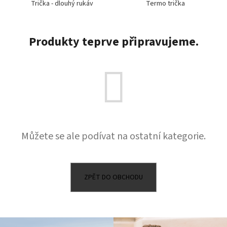
Trička - dlouhý rukáv
Termo trička
a
j
í
Produkty teprve připravujeme.
t
?
HLEDAT
Můžete se ale podívat na ostatní kategorie.
D
o
ZPĚT DO OBCHODU
p
o
r
u