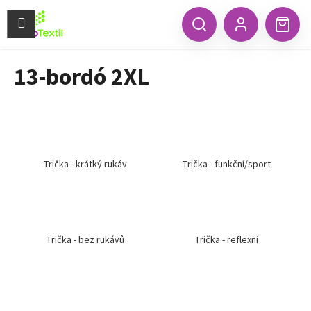
K
Přejít
na
Menu
o
CZK
Hledat
Náku
obsah
Zpět
Zpět
Přihlášení
š
koší
í
13-bordó 2XL
C
k
o
p
o
t
ř
Trička - krátký rukáv
Trička - funkční/sport
e
b
u
j
Trička - bez rukávů
Trička - reflexní
e
t
e
n