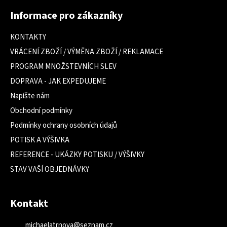
á
Informace pro zákazníky
p
a
KONTAKTY
t
VRÁCENÍ ZBOŽÍ / VÝMĚNA ZBOŽÍ / REKLAMACE
í
PROGRAM MNOŽSTEVNÍCH SLEV
DOPRAVA - JAK EXPEDUJEME
Napište nám
Obchodní podmínky
Podmínky ochrany osobních údajů
POTISK A VÝŠIVKA
REFERENCE - UKÁZKY POTISKU / VÝŠIVKY
STAV VAŠÍ OBJEDNÁVKY
Kontakt
michaelatrnova
@
seznam.cz