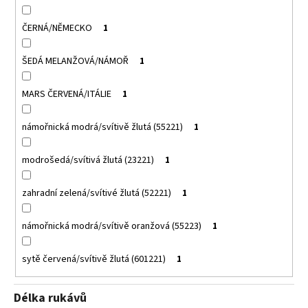
ČERNÁ/NĚMECKO
1
ŠEDÁ MELANŽOVÁ/NÁMOŘ
1
MARS ČERVENÁ/ITÁLIE
1
námořnická modrá/svítivě žlutá (55221)
1
modrošedá/svítivá žlutá (23221)
1
zahradní zelená/svítivé žlutá (52221)
1
námořnická modrá/svítivě oranžová (55223)
1
sytě červená/svítivě žlutá (601221)
1
Délka rukávů