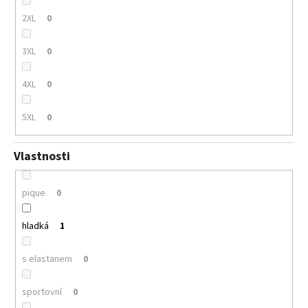
2XL
0
3XL
0
4XL
0
5XL
0
Vlastnosti
pique
0
hladká
1
s elastanem
0
sportovní
0