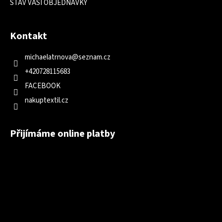
STAV VAŠÍ OBJEDNÁVKY
Kontakt
michaelatrnova
@
seznam.cz
+420728115683
FACEBOOK
nakuptextil.cz
Přijímáme online platby