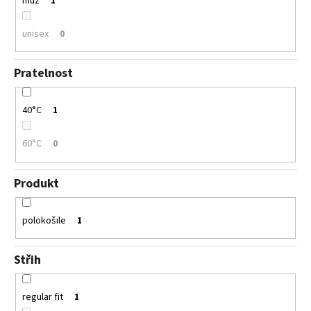
muž
1
unisex
0
Pratelnost
40°C
1
60°C
0
Produkt
polokošile
1
Střih
regular fit
1