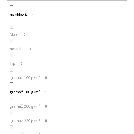
k
a
t
j
ů
Na skladě
1
í
t
Akce
0
?
Novinka
0
Tip
0
HLEDAT
gramáž 160 g/m²
0
gramáž 180 g/m²
1
D
o
gramáž 200 g/m²
0
p
o
r
gramáž 220 g/m²
0
u