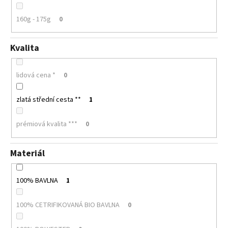
160g - 175g
0
Kvalita
lidová cena *
0
zlatá střední cesta **
1
prémiová kvalita ***
0
Materiál
100% BAVLNA
1
100% CETRIFIKOVANÁ BIO BAVLNA
0