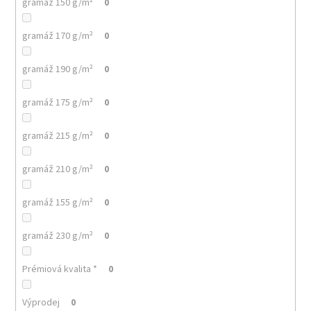
č
gramáž 150 g/m²
0
u
j
gramáž 170 g/m²
0
e
m
gramáž 190 g/m²
0
e
gramáž 175 g/m²
0
MALFINI
BASIC
gramáž 215 g/m²
0
129
–
PÁNSKÉ/UNISEX
gramáž 210 g/m²
0
TRIČKO,
160
G,
gramáž 155 g/m²
0
100%
BAVLNA,
SILIKONOVÁ
gramáž 230 g/m²
0
ÚPRAVA
92
Prémiová kvalita *
0
Kč
Výprodej
0