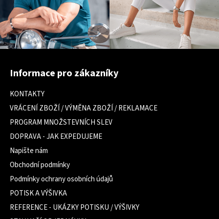
Z
á
Informace pro zákazníky
p
a
KONTAKTY
t
VRÁCENÍ ZBOŽÍ / VÝMĚNA ZBOŽÍ / REKLAMACE
í
PROGRAM MNOŽSTEVNÍCH SLEV
DOPRAVA - JAK EXPEDUJEME
Napište nám
Obchodní podmínky
Podmínky ochrany osobních údajů
POTISK A VÝŠIVKA
REFERENCE - UKÁZKY POTISKU / VÝŠIVKY