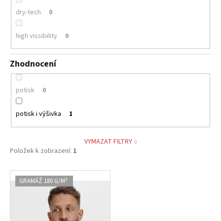
dry-tech
0
high vissibility
0
Zhodnocení
potisk
0
potisk i výšivka
1
VYMAZAT FILTRY
Položek k zobrazení:
1
V
GRAMÁŽ 180 G/M²
ý
p
i