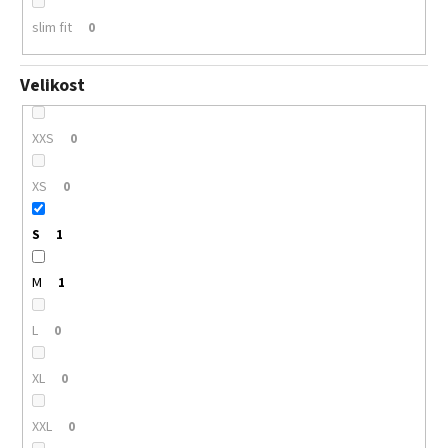
slim fit
0
Velikost
XXS
0
XS
0
S
1
M
1
L
0
XL
0
XXL
0