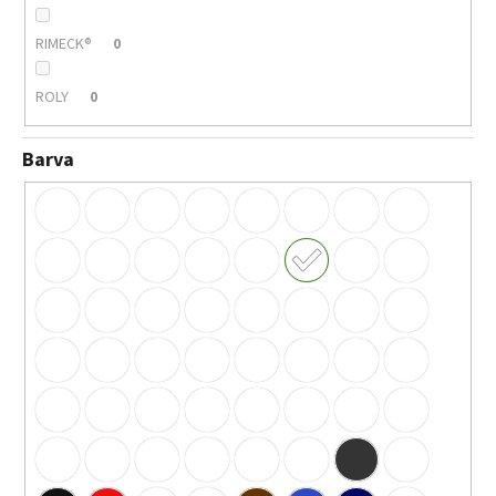
RIMECK®
0
ROLY
0
Barva