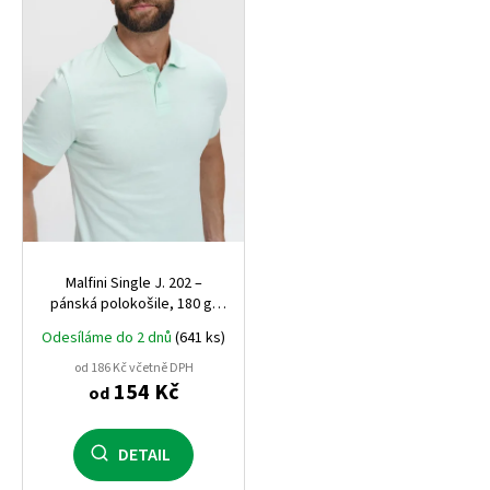
s
p
r
o
d
u
k
t
ů
Malfini Single J. 202 –
pánská polokošile, 180 g,
100% bavlna, vhodná pro
Odesíláme do 2 dnů
(641 ks)
potisk i výšivku
od 186 Kč včetně DPH
154 Kč
od
DETAIL