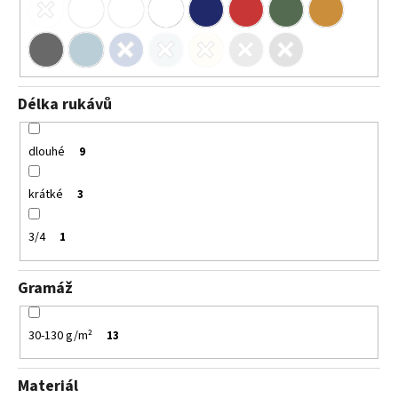
Délka rukávů
dlouhé
9
krátké
3
3/4
1
Gramáž
30-130 g/m²
13
Materiál