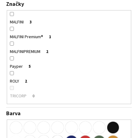
č
Značky
u
j
e
MALFINI
3
m
e
MALFINI Premium®
1
MALFINIPREMIUM
2
MALFINI
BASIC
134
Payper
5
–
DÁMSKÉ
TRIČKO,
ROLY
2
160
G,
100%
TRICORP
0
BAVLNA,
PROJMUTÝ
STŘIH
Barva
92
Kč