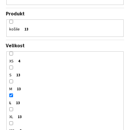
Produkt
košile
13
Velikost
XS
4
S
13
M
13
L
13
XL
13