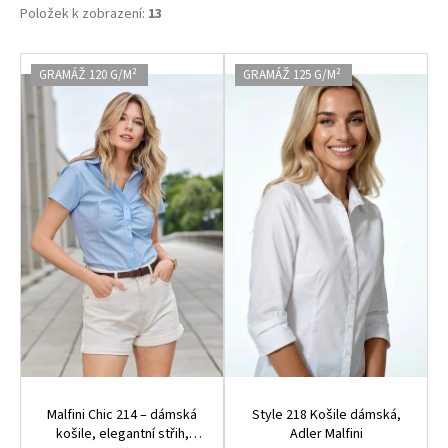
Položek k zobrazení:
13
V
GRAMÁŽ 120 G/M²
GRAMÁŽ 125 G/M²
ý
p
i
s
p
r
o
d
u
k
t
ů
Malfini Chic 214 – dámská
Style 218 Košile dámská,
košile, elegantní střih,
Adler Malfini