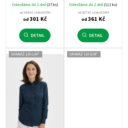
krátký rukáv, firemní a
Odesíláme do 2 dnů
(27 ks)
Odesíláme do 2 dnů
(112 ks)
reprezentativní košile
od 364 Kč včetně DPH
od 437 Kč včetně DPH
301 Kč
361 Kč
od
od
DETAIL
DETAIL
GRAMÁŽ 125 G/M²
GRAMÁŽ 110 G/M²