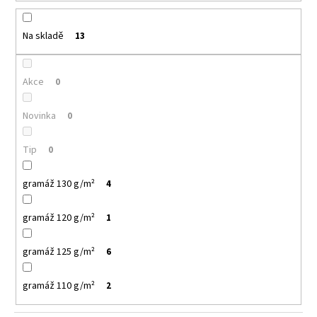
k
a
t
j
ů
Na skladě
13
í
t
Akce
0
?
Novinka
0
Tip
0
HLEDAT
gramáž 130 g/m²
4
gramáž 120 g/m²
1
D
o
gramáž 125 g/m²
6
p
o
r
gramáž 110 g/m²
2
u