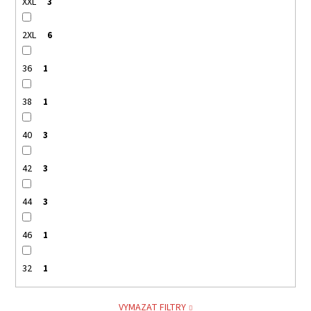
XXL
3
2XL
6
36
1
38
1
40
3
42
3
44
3
46
1
32
1
VYMAZAT FILTRY