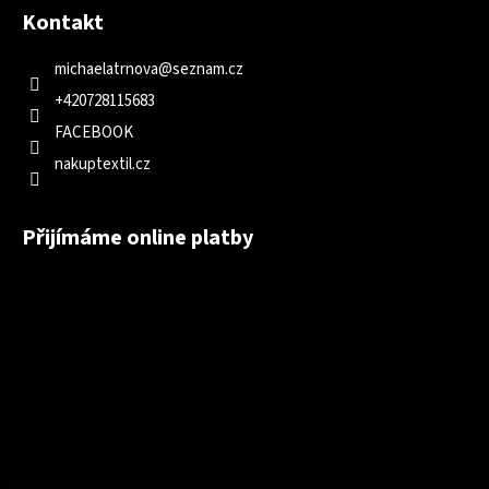
Kontakt
michaelatrnova
@
seznam.cz
+420728115683
FACEBOOK
nakuptextil.cz
Přijímáme online platby