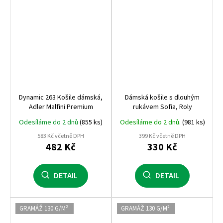
Dynamic 263 Košile dámská,
Dámská košile s dlouhým
Adler Malfini Premium
rukávem Sofia, Roly
Odesíláme do 2 dnů
(855 ks)
Odesíláme do 2 dnů.
(981 ks)
583 Kč včetně DPH
399 Kč včetně DPH
482 Kč
330 Kč
DETAIL
DETAIL
GRAMÁŽ 130 G/M²
GRAMÁŽ 130 G/M²