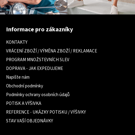
Z
á
Informace pro zákazníky
p
a
KONTAKTY
t
VRÁCENÍ ZBOŽÍ / VÝMĚNA ZBOŽÍ / REKLAMACE
í
PROGRAM MNOŽSTEVNÍCH SLEV
DOPRAVA - JAK EXPEDUJEME
Napište nám
Obchodní podmínky
Podmínky ochrany osobních údajů
POTISK A VÝŠIVKA
REFERENCE - UKÁZKY POTISKU / VÝŠIVKY
STAV VAŠÍ OBJEDNÁVKY