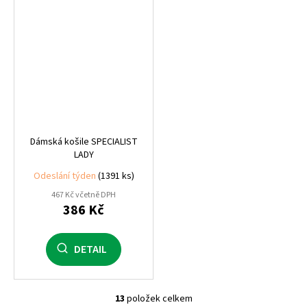
Dámská košile SPECIALIST
LADY
Odeslání týden
(1391 ks)
467 Kč včetně DPH
386 Kč
DETAIL
13
položek celkem
O