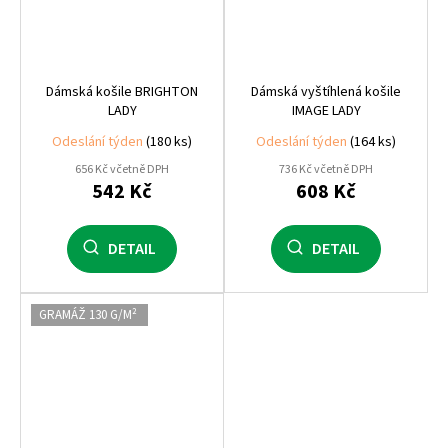
Dámská košile BRIGHTON
Dámská vyštíhlená košile
LADY
IMAGE LADY
Odeslání týden
(180 ks)
Odeslání týden
(164 ks)
656 Kč včetně DPH
736 Kč včetně DPH
542 Kč
608 Kč
DETAIL
DETAIL
GRAMÁŽ 130 G/M²