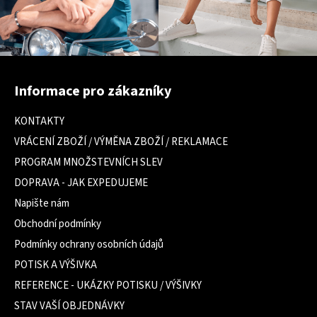
Z
á
Informace pro zákazníky
p
a
KONTAKTY
t
VRÁCENÍ ZBOŽÍ / VÝMĚNA ZBOŽÍ / REKLAMACE
í
PROGRAM MNOŽSTEVNÍCH SLEV
DOPRAVA - JAK EXPEDUJEME
Napište nám
Obchodní podmínky
Podmínky ochrany osobních údajů
POTISK A VÝŠIVKA
REFERENCE - UKÁZKY POTISKU / VÝŠIVKY
STAV VAŠÍ OBJEDNÁVKY