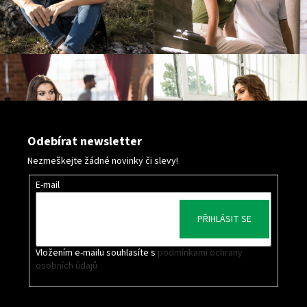
č
u
j
e
m
e
MALFINI
HEAVY
Odebírat newsletter
NEW
137
Nezmeškejte žádné novinky či slevy!
–
PRÉMIOVÉ
E-mail
UNISEX
TRIČKO,
200
PŘIHLÁSIT SE
G,
100%
BAVLNA,
Vložením e-mailu souhlasíte s
podmínkami ochrany
NEJVYŠŠÍ
osobních údajů
GRAMÁŽ
A
KVALITA
MALFINI