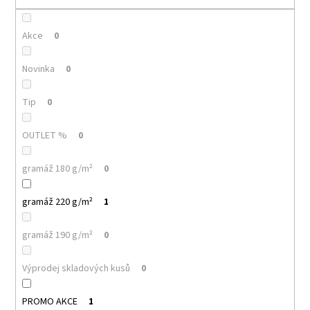
č
u
j
Akce
0
e
m
Novinka
0
e
Tip
0
MALFINI
PURE
OUTLET %
0
122
–
DÁMSKÉ
gramáž 180 g/m²
0
TRIČKO,
150
G,
gramáž 220 g/m²
1
100%
BAVLNA,
PROJMUTÝ
gramáž 190 g/m²
0
STŘIH
85
Výprodej skladových kusů
0
Kč
PROMO AKCE
1