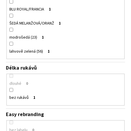
BLU ROYAL/FRANCIA
1
ŠEDÁ MELANŽOVÁ/ORANŽ
1
modrošedá (23)
1
lahvově zelená (56)
1
Délka rukávů
dlouhé
0
bez rukávů
1
Easy rebranding
bez labelu
0