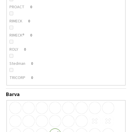
PROACT
0
RIMECK
0
RIMECK®
0
ROLY
0
Stedman
0
TRICORP
0
Barva