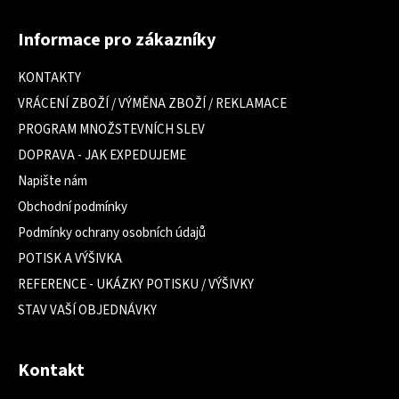
Z
á
Informace pro zákazníky
p
a
KONTAKTY
t
VRÁCENÍ ZBOŽÍ / VÝMĚNA ZBOŽÍ / REKLAMACE
í
PROGRAM MNOŽSTEVNÍCH SLEV
DOPRAVA - JAK EXPEDUJEME
Napište nám
Obchodní podmínky
Podmínky ochrany osobních údajů
POTISK A VÝŠIVKA
REFERENCE - UKÁZKY POTISKU / VÝŠIVKY
STAV VAŠÍ OBJEDNÁVKY
Kontakt