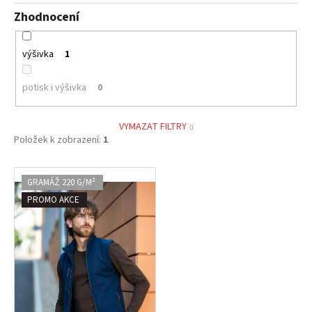
Zhodnocení
výšivka
1
potisk i výšivka
0
VYMAZAT FILTRY
Položek k zobrazení:
1
V
GRAMÁŽ 220 G/M²
ý
PROMO AKCE
p
i
s
p
r
o