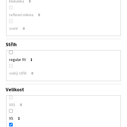
klokanka
0
reflexní mikina
0
svetr
0
Střih
regular fit
1
volný střih
0
Velikost
XXS
0
XS
1