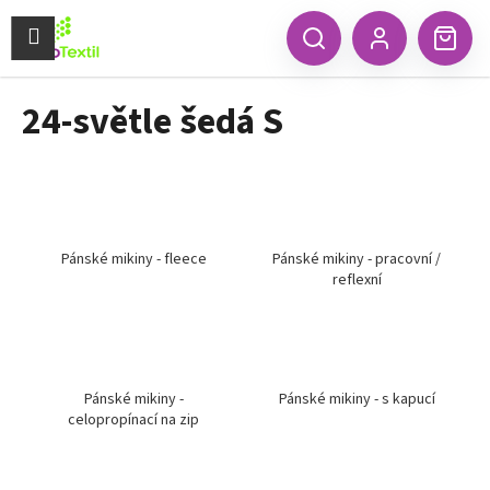
K
Přejít
na
Menu
o
CZK
Hledat
Náku
obsah
Zpět
Zpět
Přihlášení
š
koší
í
24-světle šedá S
C
k
o
p
o
t
ř
Pánské mikiny - fleece
Pánské mikiny - pracovní /
reflexní
e
b
u
j
e
Pánské mikiny -
Pánské mikiny - s kapucí
celopropínací na zip
t
e
n