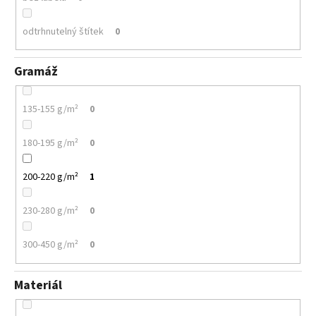
odtrhnutelný štítek
0
Gramáž
135-155 g/m²
0
180-195 g/m²
0
200-220 g/m²
1
230-280 g/m²
0
300-450 g/m²
0
Materiál