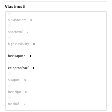
Vlastnosti
s elastanem
0
sportovní
0
high vissibility
0
bez kapuce
1
celopropínací
1
s kapucí
0
bez zipu
0
maskáč
0