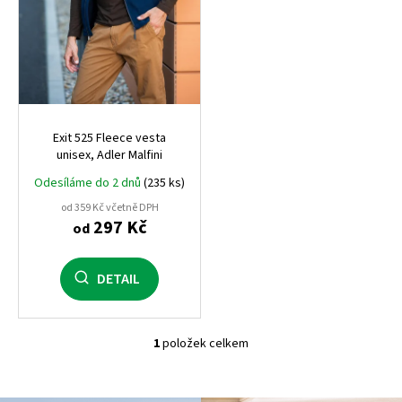
d
u
k
t
ů
Exit 525 Fleece vesta
unisex, Adler Malfini
Odesíláme do 2 dnů
(235 ks)
od 359 Kč včetně DPH
297 Kč
od
DETAIL
1
položek celkem
O
v
l