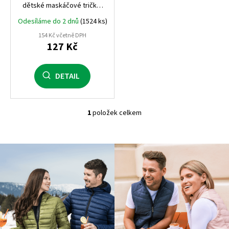
dětské maskáčové tričko,
160 g, 100% bavlna, kvalitní
Odesíláme do 2 dnů
(1524 ks)
Single Jersey
154 Kč včetně DPH
127 Kč
DETAIL
1
položek celkem
O
v
l
á
d
a
c
í
p
r