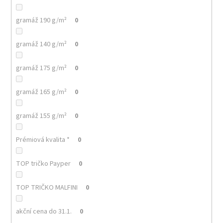
č
u
gramáž 190 g/m²
0
j
e
m
gramáž 140 g/m²
0
e
gramáž 175 g/m²
0
MALFINI
gramáž 165 g/m²
0
BASIC
129
–
gramáž 155 g/m²
0
PÁNSKÉ/UNISEX
TRIČKO,
160
Prémiová kvalita *
0
G,
100%
BAVLNA,
TOP tričko Payper
0
SILIKONOVÁ
ÚPRAVA
TOP TRIČKO MALFINI
0
92
Kč
akční cena do 31.1.
0