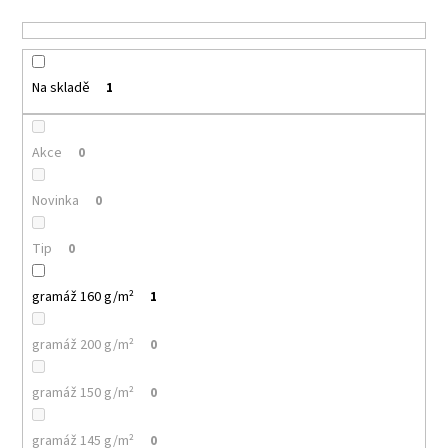
u
a
k
j
t
í
ů
Na skladě
1
t
?
Akce
0
Novinka
0
HLEDAT
Tip
0
gramáž 160 g/m²
1
D
o
gramáž 200 g/m²
0
p
o
gramáž 150 g/m²
0
r
u
gramáž 145 g/m²
0