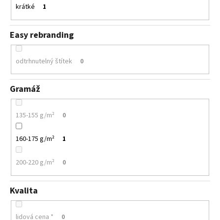
krátké
1
Easy rebranding
odtrhnutelný štítek
0
Gramáž
135-155 g/m²
0
160-175 g/m²
1
200-220 g/m²
0
Kvalita
lidová cena *
0