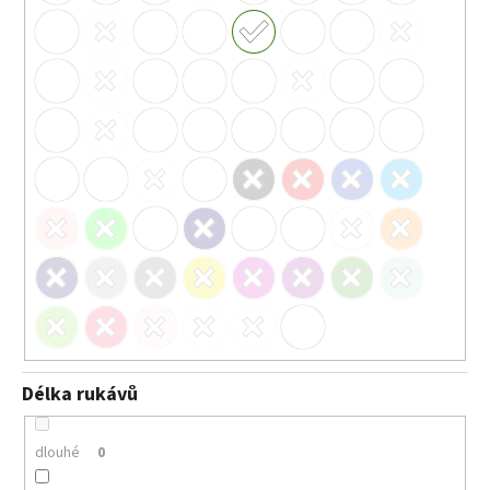
Délka rukávů
dlouhé
0