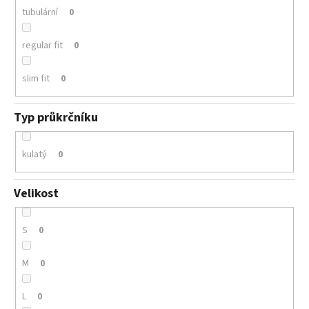
tubulární
0
regular fit
0
slim fit
0
Typ průkrčníku
kulatý
0
Velikost
S
0
M
0
L
0