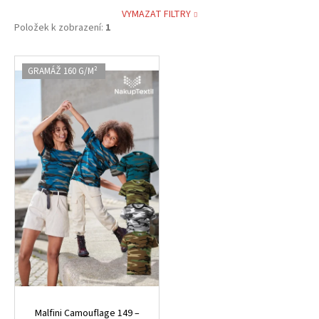
VYMAZAT FILTRY
Položek k zobrazení:
1
V
GRAMÁŽ 160 G/M²
ý
p
i
s
p
r
o
d
u
k
t
ů
Malfini Camouflage 149 –