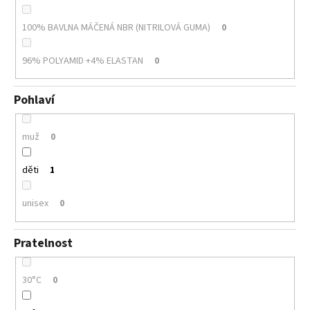
100% BAVLNA MÁČENÁ NBR (NITRILOVÁ GUMA)
0
96% POLYAMID +4% ELASTAN
0
Pohlaví
muž
0
děti
1
unisex
0
Pratelnost
30°C
0