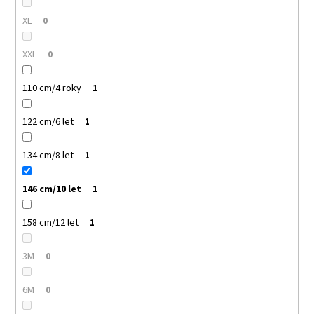
XL
0
XXL
0
110 cm/4 roky
1
122 cm/6 let
1
134 cm/8 let
1
146 cm/10 let
1
158 cm/12 let
1
3M
0
6M
0