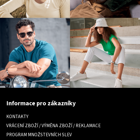
Z
á
Informace pro zákazníky
p
a
KONTAKTY
t
VRÁCENÍ ZBOŽÍ / VÝMĚNA ZBOŽÍ / REKLAMACE
í
PROGRAM MNOŽSTEVNÍCH SLEV