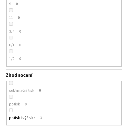
9
0
11
0
3/4
0
0/1
0
1/2
0
Zhodnocení
sublimační tisk
0
potisk
0
potisk i výšivka
1