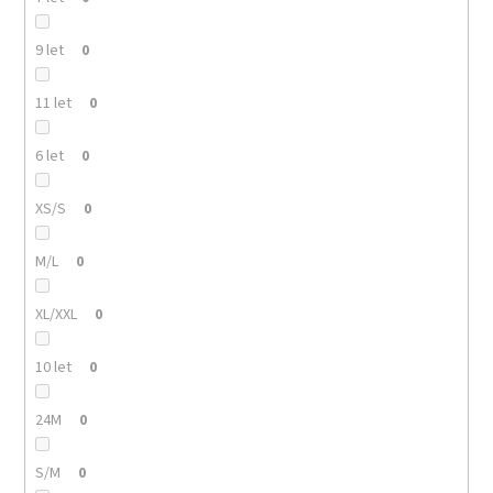
9 let
0
11 let
0
6 let
0
XS/S
0
M/L
0
XL/XXL
0
10 let
0
24M
0
S/M
0