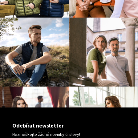
v
k
y
v
ý
p
i
s
u
Odebírat newsletter
Nezmeškejte žádné novinky či slevy!