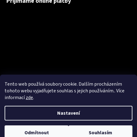
Přijímáme online platby
Tento web používá soubory cookie. Dalším procházením
tohoto webu vyjadřujete souhlas s jejich používáním.. Více
informací
zde
.
Nastavení
Vytvořil Shoptet
Copyright 2026
NakupTextil - reklamní textil Adler / Malfini -
Odmítnout
Souhlasím
potisk textilu, výšivky
. Všechna práva vyhrazena.
Upravit