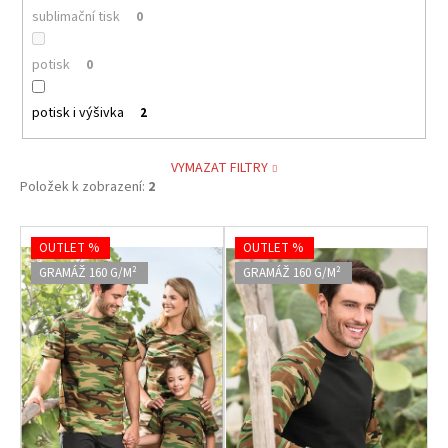
sublimační tisk
0
potisk
0
potisk i výšivka
2
VYMAZAT FILTRY
Položek k zobrazení:
2
V
OUTLET %
OUTLET %
ý
GRAMÁŽ 160 G/M²
GRAMÁŽ 160 G/M²
p
i
s
p
r
o
d