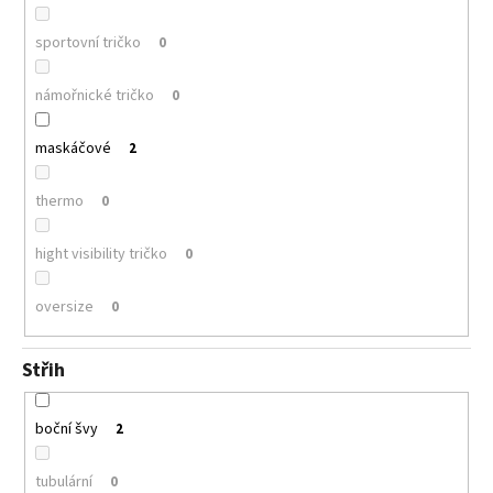
sportovní tričko
0
námořnické tričko
0
maskáčové
2
thermo
0
hight visibility tričko
0
oversize
0
Střih
boční švy
2
tubulární
0