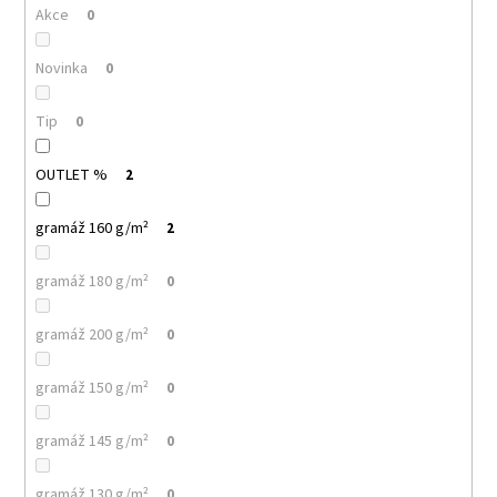
č
Akce
0
u
j
Novinka
0
e
m
e
Tip
0
OUTLET %
2
MALFINI
LOVE
123
gramáž 160 g/m²
2
–
DÁMSKÉ
gramáž 180 g/m²
TRIČKO/
0
ŠATY,
VOLNÝ
gramáž 200 g/m²
0
STŘIH,
150
G
gramáž 150 g/m²
0
140
Kč
gramáž 145 g/m²
0
gramáž 130 g/m²
0