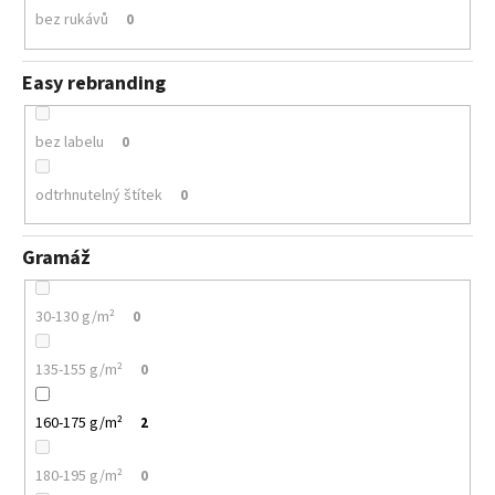
bez rukávů
0
Easy rebranding
bez labelu
0
odtrhnutelný štítek
0
Gramáž
30-130 g/m²
0
135-155 g/m²
0
160-175 g/m²
2
180-195 g/m²
0