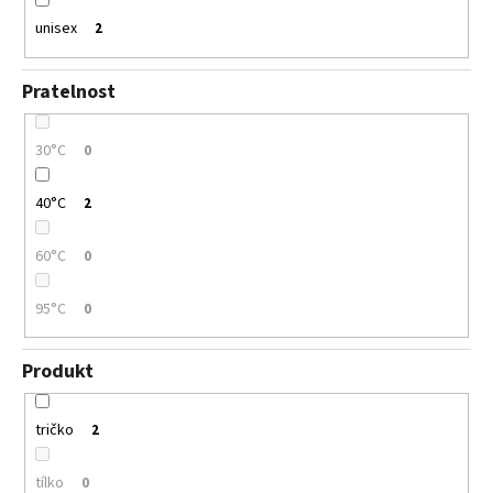
unisex
2
Pratelnost
30°C
0
40°C
2
60°C
0
95°C
0
Produkt
tričko
2
tílko
0