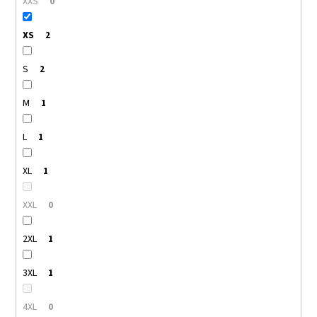
XXS
0
XS
2
S
2
M
1
L
1
XL
1
XXL
0
2XL
1
3XL
1
4XL
0