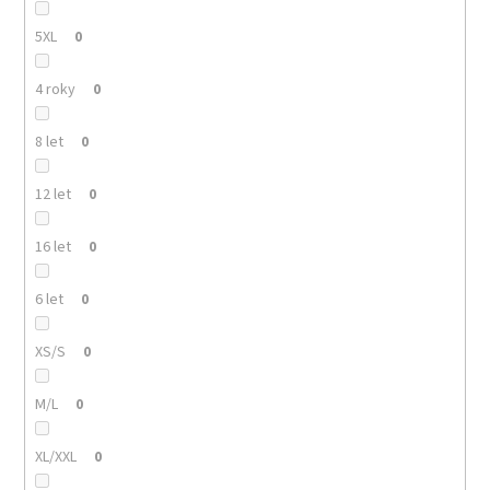
5XL
0
4 roky
0
8 let
0
12 let
0
16 let
0
6 let
0
XS/S
0
M/L
0
XL/XXL
0