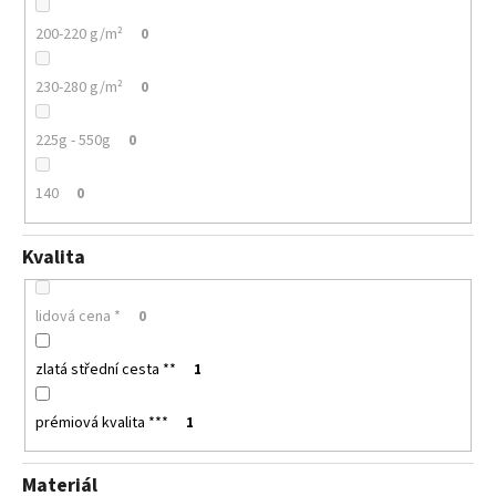
200-220 g/m²
0
230-280 g/m²
0
225g - 550g
0
140
0
Kvalita
lidová cena *
0
zlatá střední cesta **
1
prémiová kvalita ***
1
Materiál