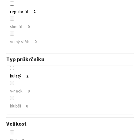
regular fit
2
slim fit
0
volný střih
0
Typ průkrčníku
kulatý
2
V-neck
0
hlubší
0
Velikost