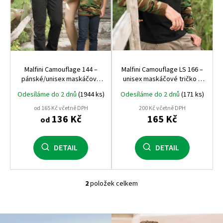
u
k
t
ů
Malfini Camouflage 144 –
Malfini Camouflage LS 166 –
pánské/unisex maskáčové
unisex maskáčové tričko s
tričko, 160 g, 100% bavlna,
dlouhým rukávem, 160 g,
Odesíláme do 2 dnů
(1944 ks)
Odesíláme do 2 dnů
(171 ks)
kvalitní Single Jersey
100% bavlna, kvalitní Single
Jersey
od 165 Kč včetně DPH
200 Kč včetně DPH
136 Kč
165 Kč
od
DETAIL
DETAIL
2
položek celkem
O
v
l
á