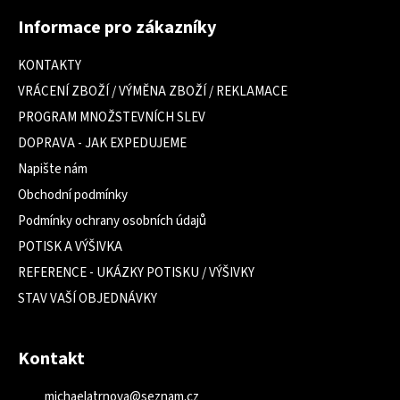
á
Informace pro zákazníky
p
a
KONTAKTY
t
VRÁCENÍ ZBOŽÍ / VÝMĚNA ZBOŽÍ / REKLAMACE
í
PROGRAM MNOŽSTEVNÍCH SLEV
DOPRAVA - JAK EXPEDUJEME
Napište nám
Obchodní podmínky
Podmínky ochrany osobních údajů
POTISK A VÝŠIVKA
REFERENCE - UKÁZKY POTISKU / VÝŠIVKY
STAV VAŠÍ OBJEDNÁVKY
Kontakt
michaelatrnova
@
seznam.cz