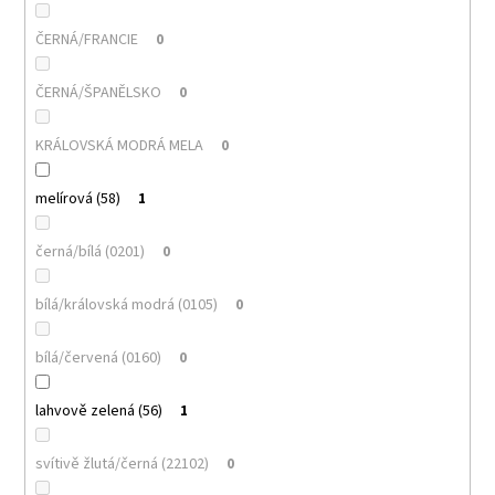
ČERNÁ/FRANCIE
0
ČERNÁ/ŠPANĚLSKO
0
KRÁLOVSKÁ MODRÁ MELA
0
melírová (58)
1
černá/bílá (0201)
0
bílá/královská modrá (0105)
0
bílá/červená (0160)
0
lahvově zelená (56)
1
svítivě žlutá/černá (22102)
0