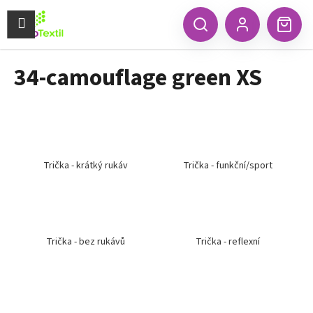
K
Přejít
na
Menu
o
CZK
Hledat
Náku
obsah
Zpět
Zpět
Přihlášení
š
koší
í
34-camouflage green XS
C
k
o
p
o
t
ř
Trička - krátký rukáv
Trička - funkční/sport
e
b
u
j
Trička - bez rukávů
Trička - reflexní
e
t
e
n