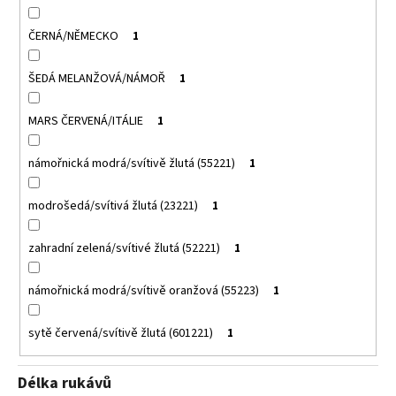
ČERNÁ/NĚMECKO
1
ŠEDÁ MELANŽOVÁ/NÁMOŘ
1
MARS ČERVENÁ/ITÁLIE
1
námořnická modrá/svítivě žlutá (55221)
1
modrošedá/svítivá žlutá (23221)
1
zahradní zelená/svítivé žlutá (52221)
1
námořnická modrá/svítivě oranžová (55223)
1
sytě červená/svítivě žlutá (601221)
1
Délka rukávů