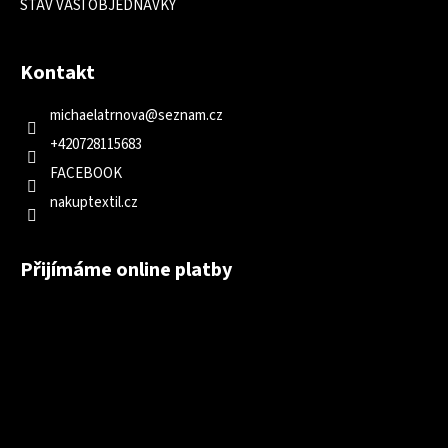
STAV VAŠÍ OBJEDNÁVKY
Kontakt
michaelatrnova
@
seznam.cz
+420728115683
FACEBOOK
nakuptextil.cz
Přijímáme online platby