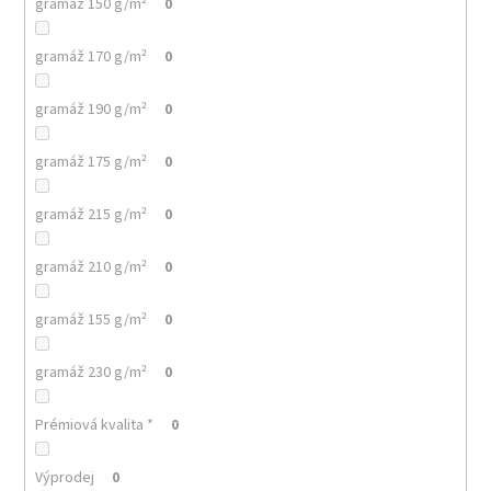
č
gramáž 150 g/m²
0
u
j
gramáž 170 g/m²
0
e
m
gramáž 190 g/m²
0
e
gramáž 175 g/m²
0
MULTIFUNKČNÍ
ŠÁTEK
gramáž 215 g/m²
0
NANUK
32
gramáž 210 g/m²
0
Kč
gramáž 155 g/m²
0
gramáž 230 g/m²
0
Prémiová kvalita *
0
Výprodej
0