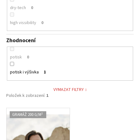
dry-tech
0
high vissibility
0
Zhodnocení
potisk
0
potisk i výšivka
1
VYMAZAT FILTRY
Položek k zobrazení:
1
V
GRAMÁŽ 200 G/M²
ý
p
i