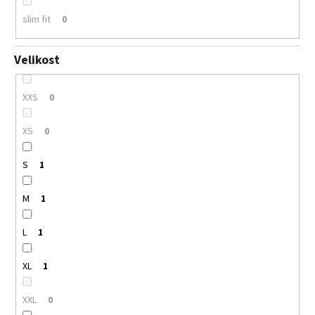
slim fit
0
Velikost
XXS
0
XS
0
S
1
M
1
L
1
XL
1
XXL
0