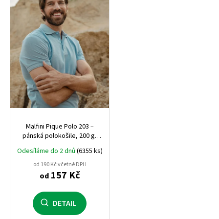
s
p
r
o
d
u
k
t
ů
Malfini Pique Polo 203 –
pánská polokošile, 200 g,
pevný pique úplet, ideální
Odesíláme do 2 dnů
(6355 ks)
pro firemní výšivku
od 190 Kč včetně DPH
157 Kč
od
DETAIL