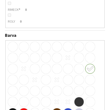
RIMECK®
0
ROLY
0
Barva