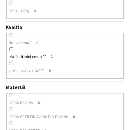
160g - 175g
0
Kvalita
lidová cena *
0
zlatá střední cesta **
1
prémiová kvalita ***
0
Materiál
100% BAVLNA
0
100% CETRIFIKOVANÁ BIO BAVLNA
0