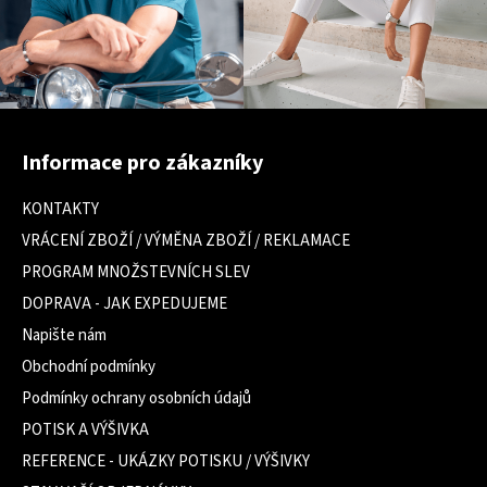
Z
á
Informace pro zákazníky
p
a
KONTAKTY
t
VRÁCENÍ ZBOŽÍ / VÝMĚNA ZBOŽÍ / REKLAMACE
í
PROGRAM MNOŽSTEVNÍCH SLEV
DOPRAVA - JAK EXPEDUJEME
Napište nám
Obchodní podmínky
Podmínky ochrany osobních údajů
POTISK A VÝŠIVKA
REFERENCE - UKÁZKY POTISKU / VÝŠIVKY