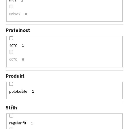
muž
1
unisex
0
Pratelnost
40°C
1
60°C
0
Produkt
polokošile
1
Střih
regular fit
1