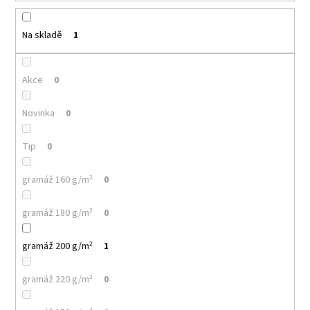
k
a
t
j
ů
Na skladě
1
í
t
Akce
0
?
Novinka
0
Tip
0
HLEDAT
gramáž 160 g/m²
0
gramáž 180 g/m²
0
D
o
gramáž 200 g/m²
1
p
o
r
gramáž 220 g/m²
0
u