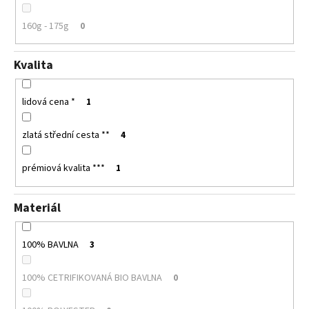
160g - 175g
0
Kvalita
lidová cena *
1
zlatá střední cesta **
4
prémiová kvalita ***
1
Materiál
100% BAVLNA
3
100% CETRIFIKOVANÁ BIO BAVLNA
0