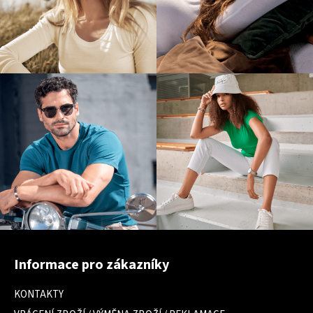
Z
á
Informace pro zákazníky
p
a
KONTAKTY
t