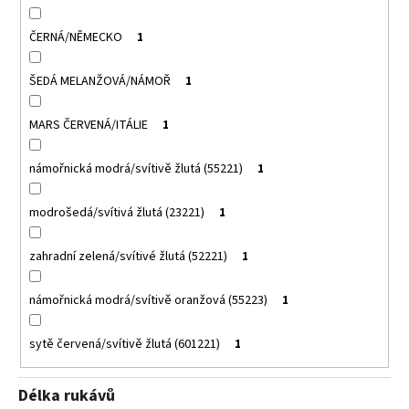
ČERNÁ/NĚMECKO
1
ŠEDÁ MELANŽOVÁ/NÁMOŘ
1
MARS ČERVENÁ/ITÁLIE
1
námořnická modrá/svítivě žlutá (55221)
1
modrošedá/svítivá žlutá (23221)
1
zahradní zelená/svítivé žlutá (52221)
1
námořnická modrá/svítivě oranžová (55223)
1
sytě červená/svítivě žlutá (601221)
1
Délka rukávů