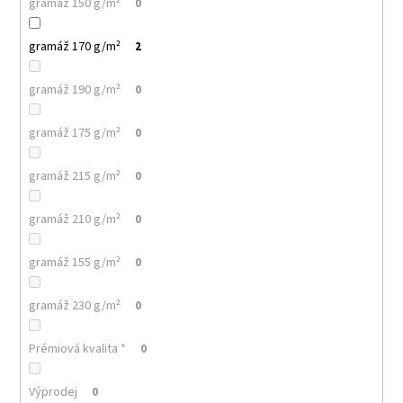
č
gramáž 150 g/m²
0
u
j
gramáž 170 g/m²
2
e
m
gramáž 190 g/m²
0
e
gramáž 175 g/m²
0
MALFINI
CITY
gramáž 215 g/m²
0
120
–
DÁMSKÉ
gramáž 210 g/m²
0
TRIČKO,
150
G,
gramáž 155 g/m²
0
VOLNÝ
STŘIH
gramáž 230 g/m²
0
106
Kč
Prémiová kvalita *
0
Výprodej
0