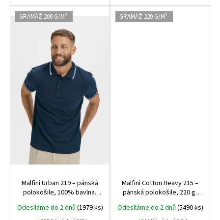
GRAMÁŽ 200 G/M²
GRAMÁŽ 220 G/M²
Malfini Urban 219 – pánská
Malfini Cotton Heavy 215 –
polokošile, 100% bavlna,
pánská polokošile, 220 g,
180 g, moderní střih, ideální
nejpevnější bavlněná
Odesíláme do 2 dnů
(1979 ks)
Odesíláme do 2 dnů
(5490 ks)
na potisk i firemní branding
polokošile Malfini, ideální