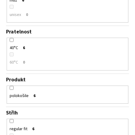
muž
6
unisex
0
Pratelnost
40°C
6
60°C
0
Produkt
polokošile
6
Střih
regular fit
6