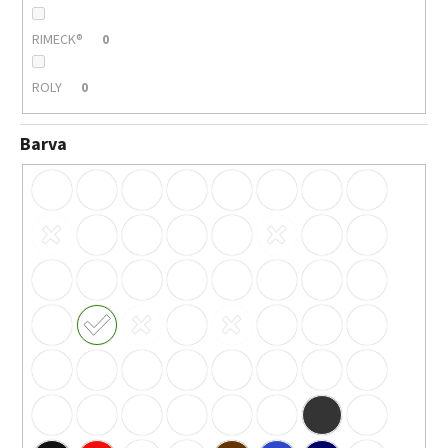
RIMECK®
0
ROLY
0
Barva