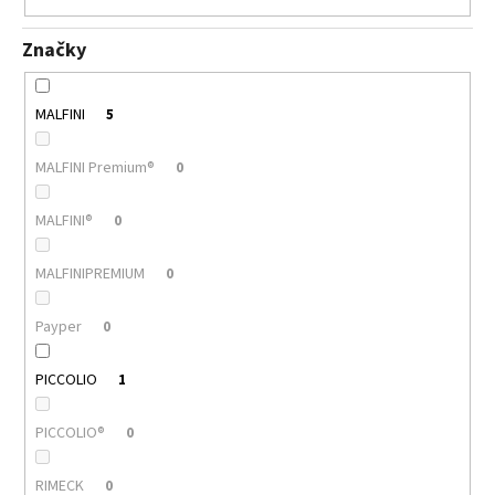
Značky
MALFINI
5
MALFINI Premium®
0
MALFINI®
0
MALFINIPREMIUM
0
Payper
0
PICCOLIO
1
PICCOLIO®
0
RIMECK
0