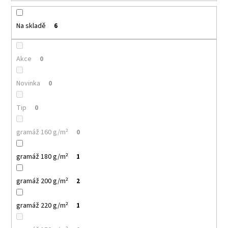
k
a
t
j
ů
Na skladě
6
í
t
Akce
0
?
Novinka
0
Tip
0
HLEDAT
gramáž 160 g/m²
0
gramáž 180 g/m²
1
D
o
gramáž 200 g/m²
2
p
o
r
gramáž 220 g/m²
1
u