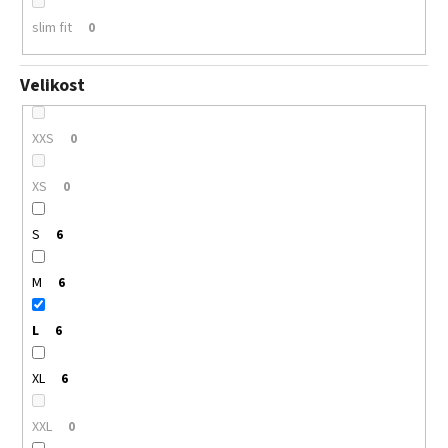
slim fit
0
Velikost
XXS
0
XS
0
S
6
M
6
L
6
XL
6
XXL
0