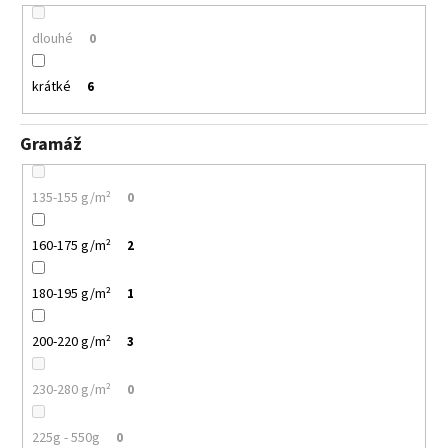
dlouhé
0
krátké
6
Gramáž
135-155 g/m²
0
160-175 g/m²
2
180-195 g/m²
1
200-220 g/m²
3
230-280 g/m²
0
225g - 550g
0