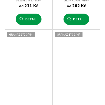
pro potisk i firemní textil
od 255 Kč včetně DPH
od 244 Kč včetně DPH
211 Kč
202 Kč
od
od
DETAIL
DETAIL
GRAMÁŽ 170 G/M²
GRAMÁŽ 170 G/M²