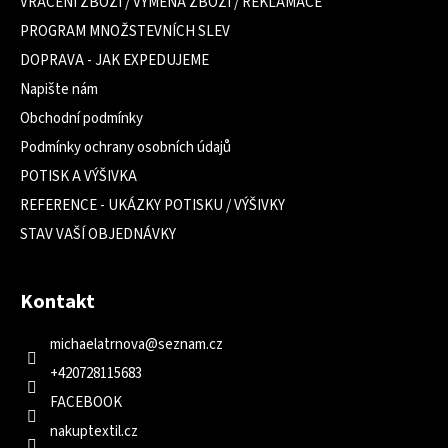
VRÁCENÍ ZBOŽÍ / VÝMĚNA ZBOŽÍ / REKLAMACE
í
PROGRAM MNOŽSTEVNÍCH SLEV
DOPRAVA - JAK EXPEDUJEME
Napište nám
Obchodní podmínky
Podmínky ochrany osobních údajů
POTISK A VÝŠIVKA
REFERENCE - UKÁZKY POTISKU / VÝŠIVKY
STAV VAŠÍ OBJEDNÁVKY
Kontakt
michaelatrnova
@
seznam.cz
+420728115683
FACEBOOK
nakuptextil.cz