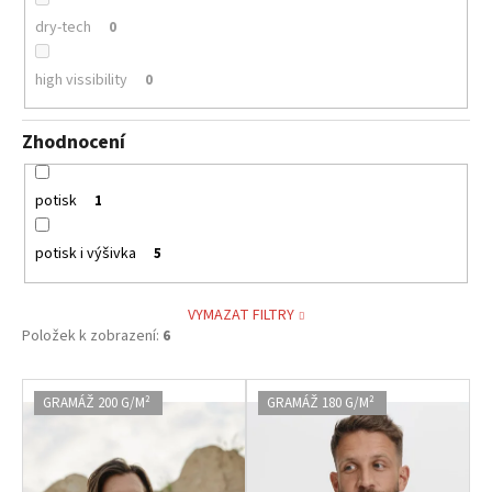
dry-tech
0
high vissibility
0
Zhodnocení
potisk
1
potisk i výšivka
5
VYMAZAT FILTRY
Položek k zobrazení:
6
V
GRAMÁŽ 200 G/M²
GRAMÁŽ 180 G/M²
ý
p
i