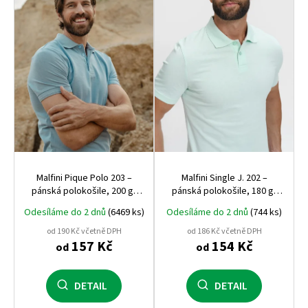
s
p
r
o
d
u
k
t
ů
Malfini Pique Polo 203 –
Malfini Single J. 202 –
pánská polokošile, 200 g,
pánská polokošile, 180 g,
pevný pique úplet, ideální
100% bavlna, vhodná pro
Odesíláme do 2 dnů
(6469 ks)
Odesíláme do 2 dnů
(744 ks)
pro firemní výšivku
potisk i výšivku
od 190 Kč včetně DPH
od 186 Kč včetně DPH
157 Kč
154 Kč
od
od
DETAIL
DETAIL