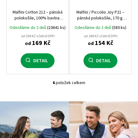
Malfini Cotton 212 – pánská
Malfini / Piccolio Joy P21 –
polokošile, 100% bavlna,
pánská polokošile, 170 g,
170 g, ideální na potisk,
nejvýhodnější volba, ideální
Odesíláme do 2 dnů
(10641 ks)
Odesíláme do 2 dnů
(580 ks)
výšivku i běžné nošení
na potisk i firemní textil
od 204 Kč včetně DPH
od 186 Kč včetně DPH
169 Kč
154 Kč
od
od
DETAIL
DETAIL
6
položek celkem
O
v
l
á
d
a
c
í