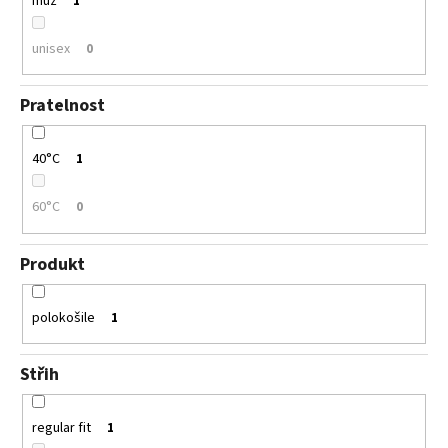
muž
1
unisex
0
Pratelnost
40°C
1
60°C
0
Produkt
polokošile
1
Střih
regular fit
1