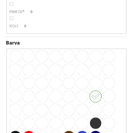
RIMECK®
0
ROLY
0
Barva