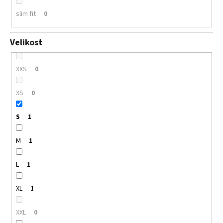
slim fit
0
Velikost
XXS
0
XS
0
S
1
M
1
L
1
XL
1
XXL
0