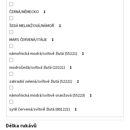
ČERNÁ/NĚMECKO
1
ŠEDÁ MELANŽOVÁ/NÁMOŘ
1
MARS ČERVENÁ/ITÁLIE
1
námořnická modrá/svítivě žlutá (55221)
1
modrošedá/svítivá žlutá (23221)
1
zahradní zelená/svítivé žlutá (52221)
1
námořnická modrá/svítivě oranžová (55223)
1
sytě červená/svítivě žlutá (601221)
1
Délka rukávů