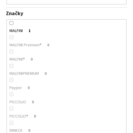
117
Kč
Značky
MALFINI
1
MALFINI Premium®
0
MALFINI®
0
MALFINIPREMIUM
0
Payper
0
PICCOLIO
0
PICCOLIO®
0
RIMECK
0