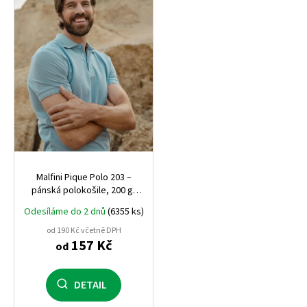
s
p
r
o
d
u
k
t
ů
Malfini Pique Polo 203 –
pánská polokošile, 200 g,
pevný pique úplet, ideální
Odesíláme do 2 dnů
(6355 ks)
pro firemní výšivku
od 190 Kč včetně DPH
157 Kč
od
DETAIL