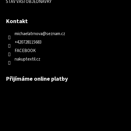
STAV VAŠÍ OBJEDNÁVKY
Kontakt
michaelatrnova
@
seznam.cz
+420728115683
FACEBOOK
nakuptextil.cz
Přijímáme online platby