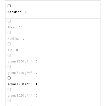
k
a
t
j
ů
Na skladě
1
í
t
Akce
0
?
Novinka
0
Tip
0
HLEDAT
gramáž 160 g/m²
0
gramáž 180 g/m²
0
D
o
gramáž 200 g/m²
1
p
o
r
gramáž 220 g/m²
0
u