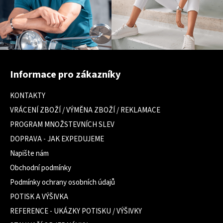
Z
á
Informace pro zákazníky
p
a
KONTAKTY
t
VRÁCENÍ ZBOŽÍ / VÝMĚNA ZBOŽÍ / REKLAMACE
í
PROGRAM MNOŽSTEVNÍCH SLEV
DOPRAVA - JAK EXPEDUJEME
Napište nám
Obchodní podmínky
Podmínky ochrany osobních údajů
POTISK A VÝŠIVKA
REFERENCE - UKÁZKY POTISKU / VÝŠIVKY