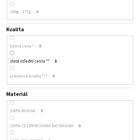
160g - 175g
0
Kvalita
lidová cena *
0
zlatá střední cesta **
1
prémiová kvalita ***
0
Materiál
100% BAVLNA
0
100% CETRIFIKOVANÁ BIO BAVLNA
0