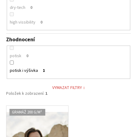
dry-tech
0
high vissibility
0
Zhodnocení
potisk
0
potisk i výšivka
1
VYMAZAT FILTRY
Položek k zobrazení:
1
V
GRAMÁŽ 200 G/M²
ý
p
i