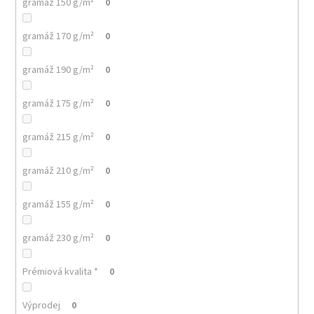
č
gramáž 150 g/m²
0
u
j
gramáž 170 g/m²
0
e
m
gramáž 190 g/m²
0
e
gramáž 175 g/m²
0
MALFINI
HEAVY
gramáž 215 g/m²
0
NEW
137
–
gramáž 210 g/m²
0
PRÉMIOVÉ
UNISEX
TRIČKO,
gramáž 155 g/m²
0
200
G,
100%
gramáž 230 g/m²
0
BAVLNA,
NEJVYŠŠÍ
Prémiová kvalita *
0
GRAMÁŽ
A
KVALITA
Výprodej
0
MALFINI