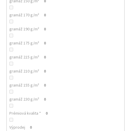
č
gramáž 150 g/m²
0
u
j
gramáž 170 g/m²
0
e
m
gramáž 190 g/m²
0
e
gramáž 175 g/m²
0
MALFINI
HEAVY
gramáž 215 g/m²
0
NEW
137
–
gramáž 210 g/m²
0
PRÉMIOVÉ
UNISEX
TRIČKO,
gramáž 155 g/m²
0
200
G,
100%
gramáž 230 g/m²
0
BAVLNA,
NEJVYŠŠÍ
Prémiová kvalita *
0
GRAMÁŽ
A
KVALITA
Výprodej
0
MALFINI