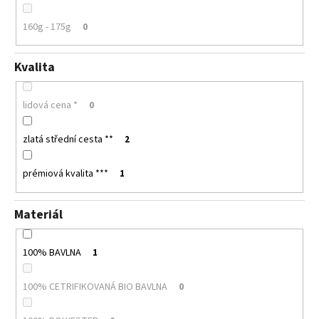
160g - 175g
0
Kvalita
lidová cena *
0
zlatá střední cesta **
2
prémiová kvalita ***
1
Materiál
100% BAVLNA
1
100% CETRIFIKOVANÁ BIO BAVLNA
0