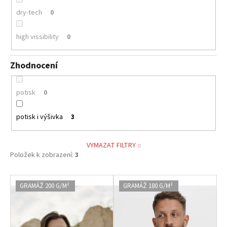
dry-tech
0
high vissibility
0
Zhodnocení
potisk
0
potisk i výšivka
3
VYMAZAT FILTRY
Položek k zobrazení:
3
V
GRAMÁŽ 200 G/M²
GRAMÁŽ 180 G/M²
ý
p
i