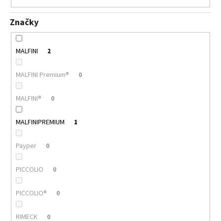
117
Kč
Značky
MALFINI
2
MALFINI Premium®
0
MALFINI®
0
MALFINIPREMIUM
1
Payper
0
PICCOLIO
0
PICCOLIO®
0
RIMECK
0