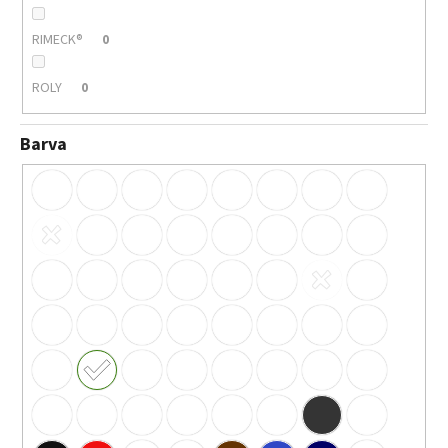
RIMECK®
0
ROLY
0
Barva