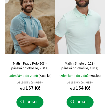
s
p
r
o
d
u
k
t
ů
Malfini Pique Polo 203 –
Malfini Single J. 202 –
pánská polokošile, 200 g,
pánská polokošile, 180 g,
pevný pique úplet, ideální
100% bavlna, vhodná pro
Odesíláme do 2 dnů
(6388 ks)
Odesíláme do 2 dnů
(606 ks)
pro firemní výšivku
potisk i výšivku
od 190 Kč včetně DPH
od 186 Kč včetně DPH
157 Kč
154 Kč
od
od
DETAIL
DETAIL