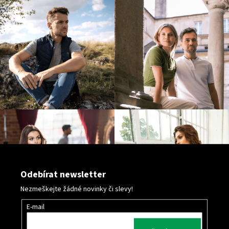
v
ý
p
i
s
u
Odebírat newsletter
Nezmeškejte žádné novinky či slevy!
E-mail