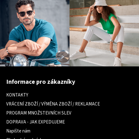
Z
á
Informace pro zákazníky
p
a
KONTAKTY
t
VRÁCENÍ ZBOŽÍ / VÝMĚNA ZBOŽÍ / REKLAMACE
í
PROGRAM MNOŽSTEVNÍCH SLEV
DOPRAVA - JAK EXPEDUJEME
Napište nám