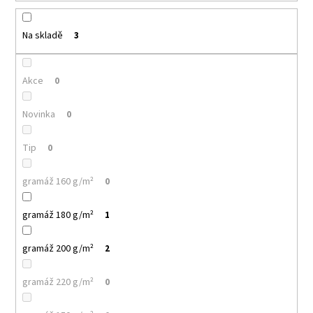
k
a
t
j
ů
Na skladě
3
í
t
Akce
0
?
Novinka
0
Tip
0
HLEDAT
gramáž 160 g/m²
0
gramáž 180 g/m²
1
D
o
gramáž 200 g/m²
2
p
o
r
gramáž 220 g/m²
0
u