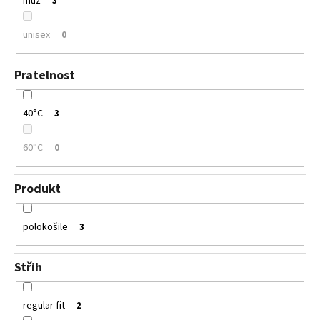
muž
3
unisex
0
Pratelnost
40°C
3
60°C
0
Produkt
polokošile
3
Střih
regular fit
2