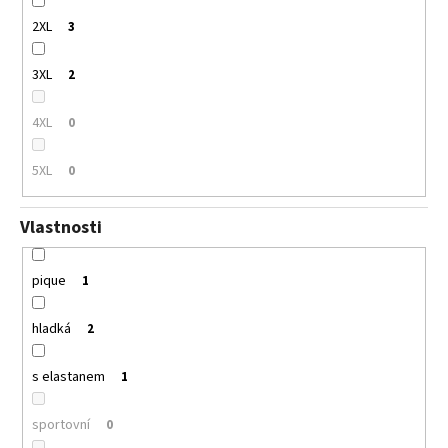
2XL
3
3XL
2
4XL
0
5XL
0
Vlastnosti
pique
1
hladká
2
s elastanem
1
sportovní
0