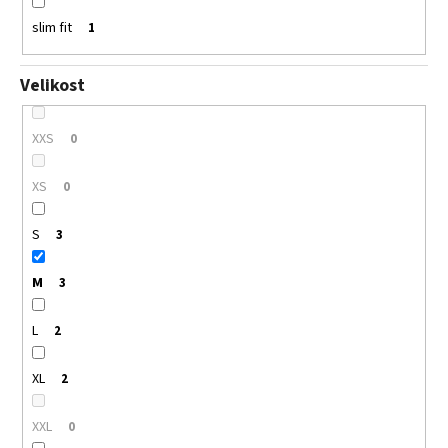
slim fit
1
Velikost
XXS
0
XS
0
S
3
M
3
L
2
XL
2
XXL
0