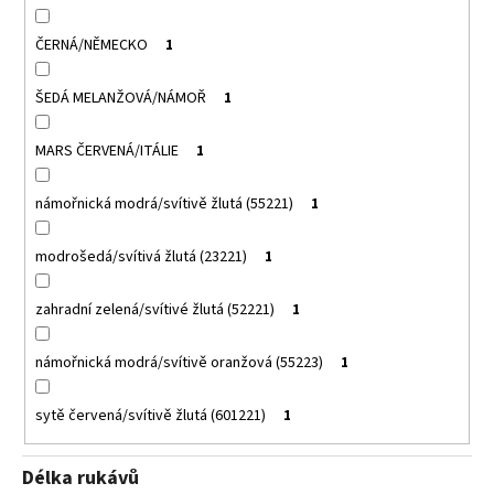
ČERNÁ/NĚMECKO
1
ŠEDÁ MELANŽOVÁ/NÁMOŘ
1
MARS ČERVENÁ/ITÁLIE
1
námořnická modrá/svítivě žlutá (55221)
1
modrošedá/svítivá žlutá (23221)
1
zahradní zelená/svítivé žlutá (52221)
1
námořnická modrá/svítivě oranžová (55223)
1
sytě červená/svítivě žlutá (601221)
1
Délka rukávů