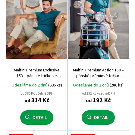
p
r
o
d
u
k
t
ů
Malfini Premium Exclusive
Malfini Premium Action 150 –
153 – pánské tričko ze
pánské prémiové tričko,
SUPIMA® bavlny, 160 g/m²,
150 g/m², dlouhá vlákna
Odesíláme do 2 dnů
(696 ks)
Odesíláme do 2 dnů
(286 ks)
luxusní zpracování pro
bavlny, luxusní zpracování
náročné
od 380 Kč včetně DPH
od 232 Kč včetně DPH
314 Kč
192 Kč
od
od
DETAIL
DETAIL