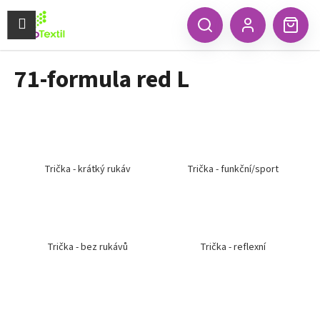
K
Přejít
na
Menu
o
CZK
Hledat
Náku
obsah
Zpět
Zpět
Přihlášení
š
koší
í
71-formula red L
C
k
o
p
o
t
ř
Trička - krátký rukáv
Trička - funkční/sport
e
b
u
j
Trička - bez rukávů
Trička - reflexní
e
t
e
n