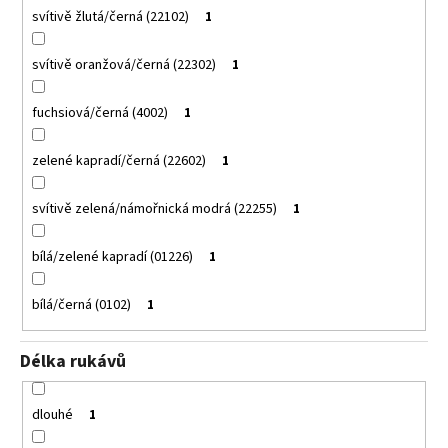
svítivě žlutá/černá (22102)
1
svítivě oranžová/černá (22302)
1
fuchsiová/černá (4002)
1
zelené kapradí/černá (22602)
1
svítivě zelená/námořnická modrá (22255)
1
bílá/zelené kapradí (01226)
1
bílá/černá (0102)
1
Délka rukávů
dlouhé
1