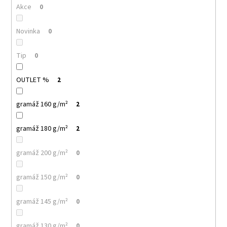
č
Akce
0
u
j
Novinka
0
e
m
e
Tip
0
OUTLET %
2
MULTIFUNKČNÍ
ŠÁTEK
NANUK
gramáž 160 g/m²
2
32
Kč
gramáž 180 g/m²
2
gramáž 200 g/m²
0
gramáž 150 g/m²
0
gramáž 145 g/m²
0
gramáž 130 g/m²
0