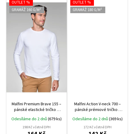
OUTLET %
OUTLET %
GRAMÁŽ 160 G/M²
GRAMÁŽ 180 G/M²
Malfini Premium Brave 155 –
Malfini Action V‑neck 700 –
pánské elastické tričko s
pánské prémiové tričko s
dlouhým rukávem, 160 g,
výstřihem do V, 180 g, 95 %
Odesíláme do 2 dnů
(679 ks)
Odesíláme do 2 dnů
(369 ks)
bavlna + elastan
bavlna, 5 % elastan
198 Kč včetně DPH
172 Kč včetně DPH
164 Kč
142 Kč