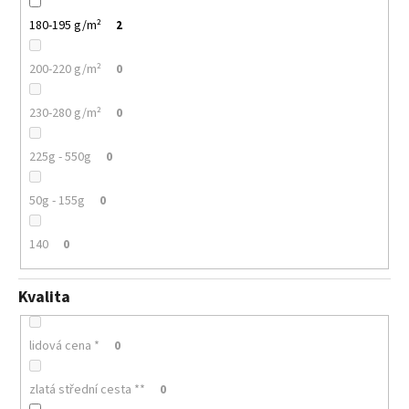
180-195 g/m²
2
200-220 g/m²
0
230-280 g/m²
0
225g - 550g
0
50g - 155g
0
140
0
Kvalita
lidová cena *
0
zlatá střední cesta **
0