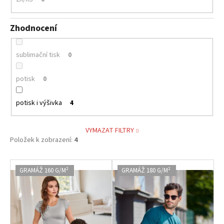
Zhodnocení
sublimační tisk
0
potisk
0
potisk i výšivka
4
VYMAZAT FILTRY
Položek k zobrazení:
4
V
GRAMÁŽ 160 G/M²
GRAMÁŽ 180 G/M²
ý
p
i
s