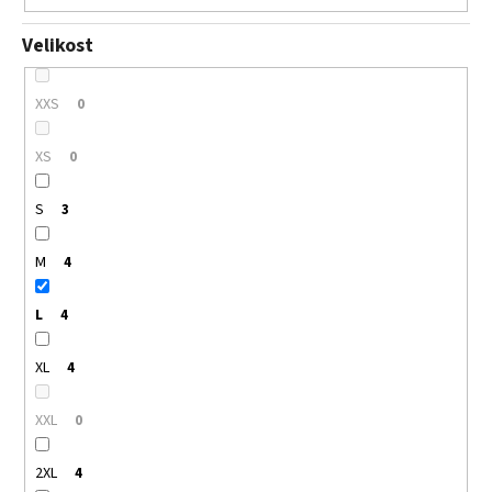
Velikost
XXS
0
XS
0
S
3
M
4
L
4
XL
4
XXL
0
2XL
4