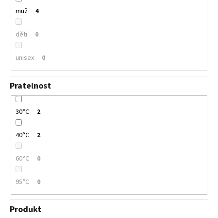
muž
4
děti
0
unisex
0
Pratelnost
30°C
2
40°C
2
60°C
0
95°C
0
Produkt