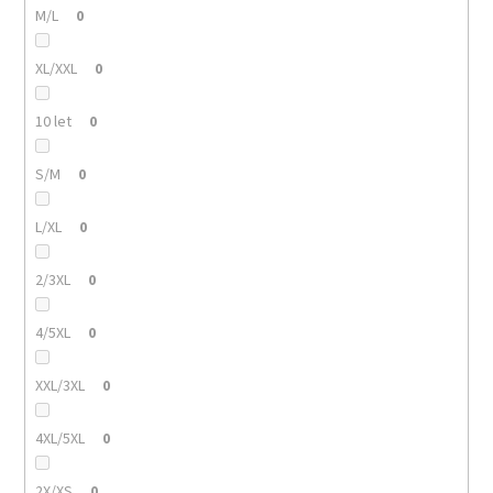
M/L
0
XL/XXL
0
10 let
0
S/M
0
L/XL
0
2/3XL
0
4/5XL
0
XXL/3XL
0
4XL/5XL
0
2X/XS
0