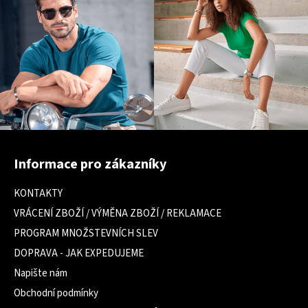
Z
á
Informace pro zákazníky
p
a
KONTAKTY
t
VRÁCENÍ ZBOŽÍ / VÝMĚNA ZBOŽÍ / REKLAMACE
í
PROGRAM MNOŽSTEVNÍCH SLEV
DOPRAVA - JAK EXPEDUJEME
Napište nám
Obchodní podmínky