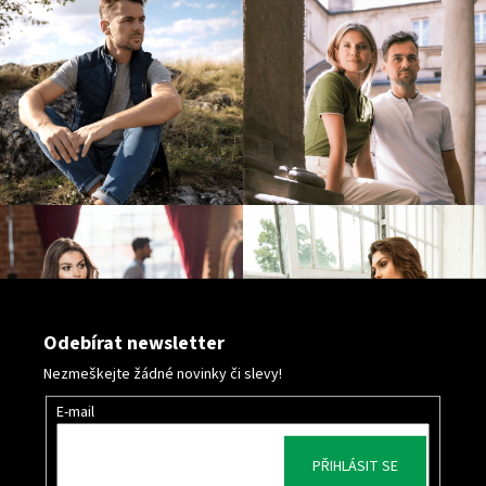
p
i
s
u
Odebírat newsletter
Nezmeškejte žádné novinky či slevy!
E-mail
PŘIHLÁSIT SE