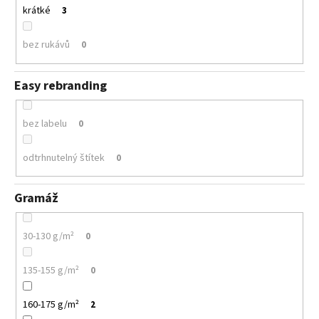
krátké
3
bez rukávů
0
Easy rebranding
bez labelu
0
odtrhnutelný štítek
0
Gramáž
30-130 g/m²
0
135-155 g/m²
0
160-175 g/m²
2