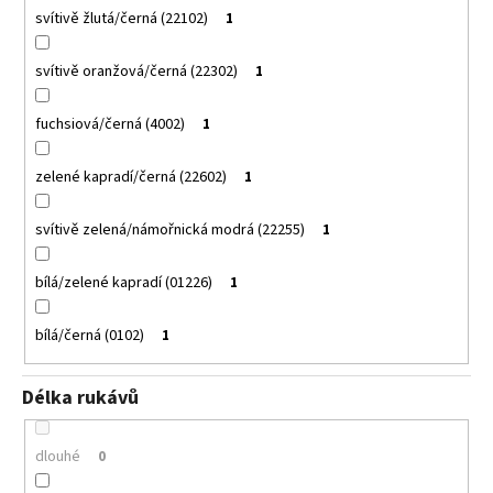
svítivě žlutá/černá (22102)
1
svítivě oranžová/černá (22302)
1
fuchsiová/černá (4002)
1
zelené kapradí/černá (22602)
1
svítivě zelená/námořnická modrá (22255)
1
bílá/zelené kapradí (01226)
1
bílá/černá (0102)
1
Délka rukávů
dlouhé
0