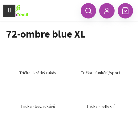
K
Přejít
na
Menu
o
CZK
Hledat
Náku
obsah
Zpět
Zpět
Přihlášení
š
koší
í
72-ombre blue XL
C
k
o
p
o
t
ř
Trička - krátký rukáv
Trička - funkční/sport
e
b
u
j
Trička - bez rukávů
Trička - reflexní
e
t
e
n