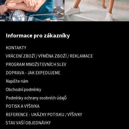
Z
á
Informace pro zákazníky
p
a
KONTAKTY
t
VRÁCENÍ ZBOŽÍ / VÝMĚNA ZBOŽÍ / REKLAMACE
í
PROGRAM MNOŽSTEVNÍCH SLEV
DOPRAVA - JAK EXPEDUJEME
Napište nám
Obchodní podmínky
Podmínky ochrany osobních údajů
POTISK A VÝŠIVKA
REFERENCE - UKÁZKY POTISKU / VÝŠIVKY
STAV VAŠÍ OBJEDNÁVKY