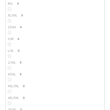
M/L
0
XL/XXL
0
10 let
0
S/M
0
L/XL
0
2/3XL
0
4/5XL
0
XXL/3XL
0
4XL/5XL
0
2X/XS
0