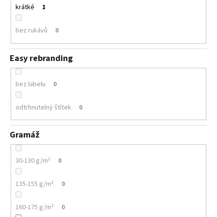
krátké
1
bez rukávů
0
Easy rebranding
bez labelu
0
odtrhnutelný štítek
0
Gramáž
30-130 g/m²
0
135-155 g/m²
0
160-175 g/m²
0