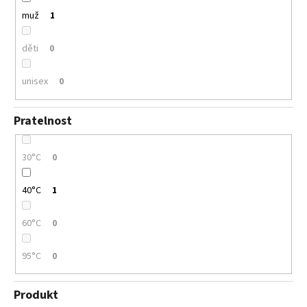
muž
1
děti
0
unisex
0
Pratelnost
30°C
0
40°C
1
60°C
0
95°C
0
Produkt