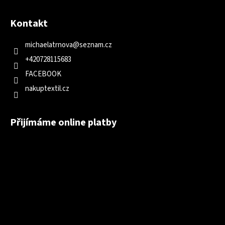
Kontakt
michaelatrnova
@
seznam.cz
+420728115683
FACEBOOK
nakuptextil.cz
Přijímáme online platby