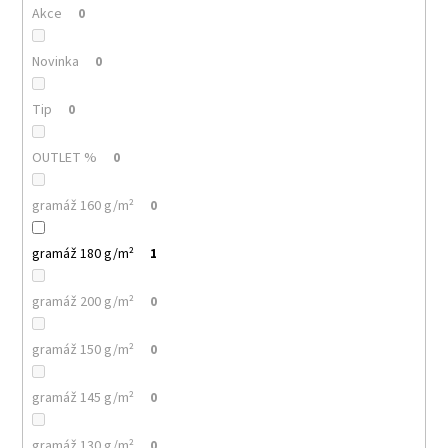
č
Akce
0
u
j
Novinka
0
e
m
e
Tip
0
OUTLET %
0
PELICAN
P72
TRIČKO
gramáž 160 g/m²
0
DĚTSKÉ
54
gramáž 180 g/m²
1
Kč
gramáž 200 g/m²
0
gramáž 150 g/m²
0
gramáž 145 g/m²
0
gramáž 130 g/m²
0