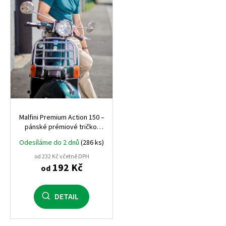
p
r
o
d
u
k
t
ů
Malfini Premium Action 150 –
pánské prémiové tričko,
150 g/m², dlouhá vlákna
Odesíláme do 2 dnů
(286 ks)
bavlny, luxusní zpracování
od 232 Kč včetně DPH
192 Kč
od
DETAIL