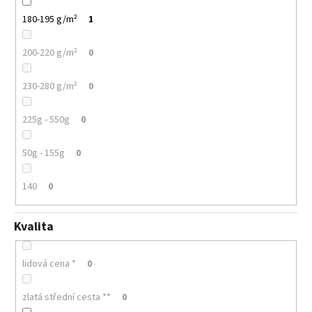
180-195 g/m²
1
200-220 g/m²
0
230-280 g/m²
0
225g - 550g
0
50g - 155g
0
140
0
Kvalita
lidová cena *
0
zlatá střední cesta **
0