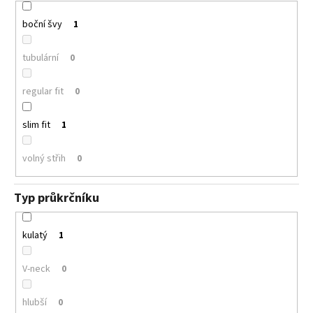
boční švy
1
tubulární
0
regular fit
0
slim fit
1
volný střih
0
Typ průkrčníku
kulatý
1
V-neck
0
hlubší
0