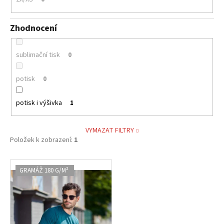
Zhodnocení
sublimační tisk
0
potisk
0
potisk i výšivka
1
VYMAZAT FILTRY
Položek k zobrazení:
1
V
GRAMÁŽ 180 G/M²
ý
p
i
s