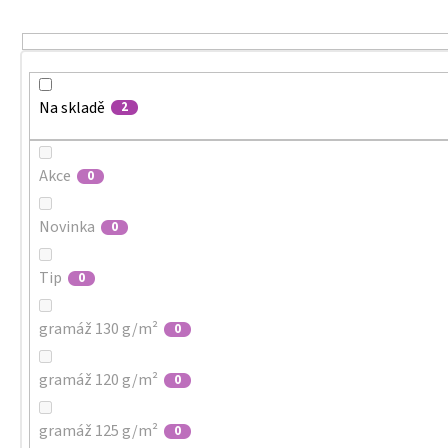
MALFINI CITY 120 – DÁMSKÉ TRIČKO, 150 G,
u
VOLNÝ STŘIH
k
106 Kč
t
ů
Na skladě
2
Akce
0
Novinka
0
Tip
0
gramáž 130 g/m²
0
gramáž 120 g/m²
0
gramáž 125 g/m²
0