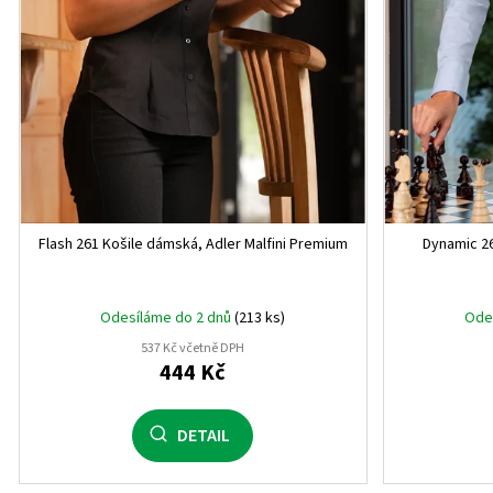
ů
Flash 261 Košile dámská, Adler Malfini Premium
Dynamic 26
Odesíláme do 2 dnů
(213 ks)
Ode
537 Kč včetně DPH
444 Kč
DETAIL