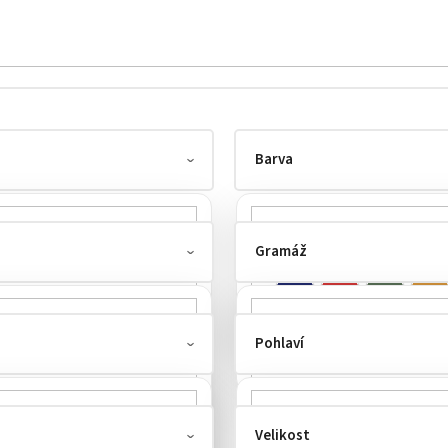
Barva
Gramáž
Pohlaví
30-130 g/m²
2
Velikost
žena
2