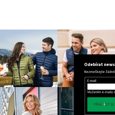
Odebírat news
Nezmeškejte žádné n
E-mail
Vložením e-mailu 
PŘIHLÁSIT SE