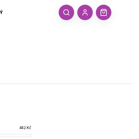
 TEXTIL MALFINI (aj.)
ČEPICE, KŠILTOVKY, ŠÁTKY A RUKA
CZK
Hledat
Nákupní
Přihlášení
košík
Následující
482
Kč