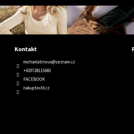
Kontakt
michaelatrnova
@
seznam.cz
+420728115683
FACEBOOK
nakuptextil.cz