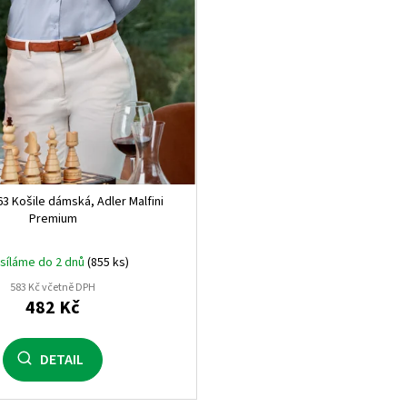
38
0
40
0
42
0
44
0
46
0
3 Košile dámská, Adler Malfini
32
0
Premium
síláme do 2 dnů
(855 ks)
583 Kč včetně DPH
482 Kč
DETAIL