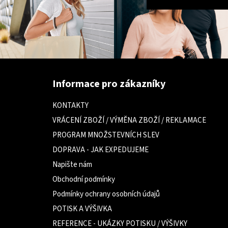
Z
á
Informace pro zákazníky
p
a
KONTAKTY
t
VRÁCENÍ ZBOŽÍ / VÝMĚNA ZBOŽÍ / REKLAMACE
í
PROGRAM MNOŽSTEVNÍCH SLEV
DOPRAVA - JAK EXPEDUJEME
Napište nám
Obchodní podmínky
Podmínky ochrany osobních údajů
POTISK A VÝŠIVKA
REFERENCE - UKÁZKY POTISKU / VÝŠIVKY