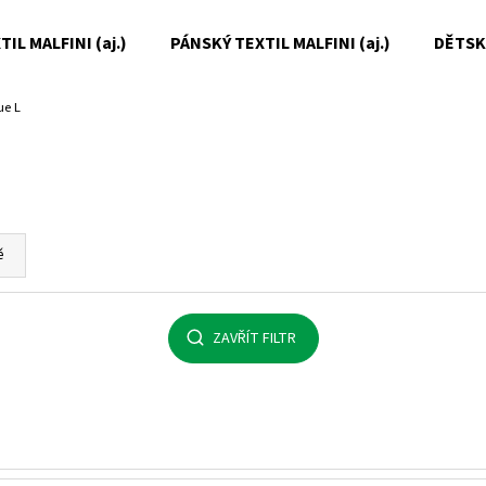
IL MALFINI (aj.)
PÁNSKÝ TEXTIL MALFINI (aj.)
DĚTSKÝ
ue L
Co potřebujete najít?
HLEDAT
ě
Doporučujeme
ZAVŘÍT FILTR