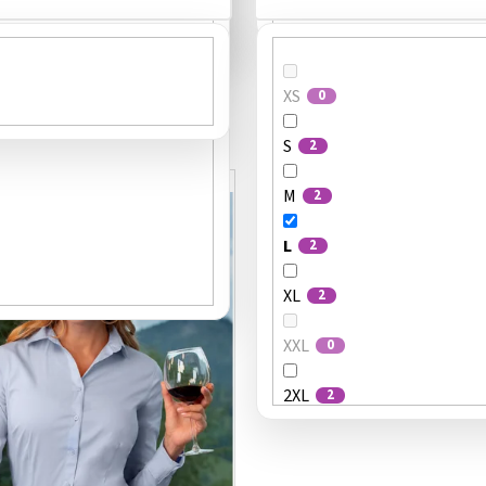
XS
0
S
2
Kód:
2630013
/M²
M
2
L
2
XL
2
XXL
0
2XL
2
36
0