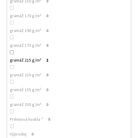
č
gramáž 150 g/m²
0
u
j
gramáž 170 g/m²
0
e
m
gramáž 190 g/m²
0
e
gramáž 175 g/m²
0
MALFINI
PURE
gramáž 215 g/m²
2
122
–
DÁMSKÉ
gramáž 210 g/m²
0
TRIČKO,
150
G,
gramáž 155 g/m²
0
100%
BAVLNA,
PROJMUTÝ
gramáž 230 g/m²
0
STŘIH
85
Prémiová kvalita *
0
Kč
Výprodej
0