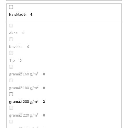
k
a
t
j
ů
Na skladě
4
í
t
Akce
0
?
Novinka
0
Tip
0
HLEDAT
gramáž 160 g/m²
0
gramáž 180 g/m²
0
D
o
gramáž 200 g/m²
2
p
o
r
gramáž 220 g/m²
0
u