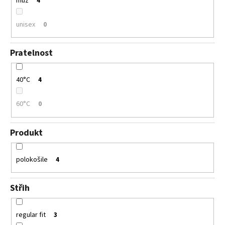
muž
4
unisex
0
Pratelnost
40°C
4
60°C
0
Produkt
polokošile
4
Střih
regular fit
3