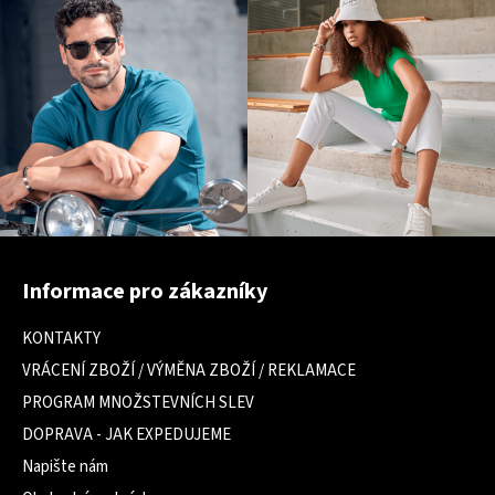
Z
á
Informace pro zákazníky
p
a
KONTAKTY
t
VRÁCENÍ ZBOŽÍ / VÝMĚNA ZBOŽÍ / REKLAMACE
í
PROGRAM MNOŽSTEVNÍCH SLEV
DOPRAVA - JAK EXPEDUJEME
Napište nám