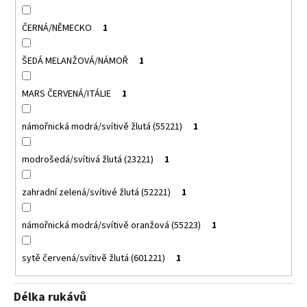
ČERNÁ/NĚMECKO
1
ŠEDÁ MELANŽOVÁ/NÁMOŘ
1
MARS ČERVENÁ/ITÁLIE
1
námořnická modrá/svítivě žlutá (55221)
1
modrošedá/svítivá žlutá (23221)
1
zahradní zelená/svítivé žlutá (52221)
1
námořnická modrá/svítivě oranžová (55223)
1
sytě červená/svítivě žlutá (601221)
1
Délka rukávů