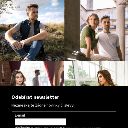
v
ý
p
i
s
u
Odebírat newsletter
Nezmeškejte žádné novinky či slevy!
E-mail