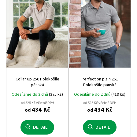
s
p
r
o
d
u
k
t
ů
Collar Up 256 Polokošile
Perfection plain 251
pánská
Polokošile pánská
Odesíláme do 2 dnů
(375 ks)
Odesíláme do 2 dnů
(419 ks)
od 525 Kč včetně DPH
od 525 Kč včetně DPH
434 Kč
434 Kč
od
od
DETAIL
DETAIL