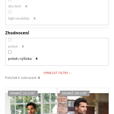
dry-tech
0
high vissibility
0
Zhodnocení
potisk
0
potisk i výšivka
4
VYMAZAT FILTRY
Položek k zobrazení:
4
V
GRAMÁŽ 215 G/M²
GRAMÁŽ 200 G/M²
ý
p
i