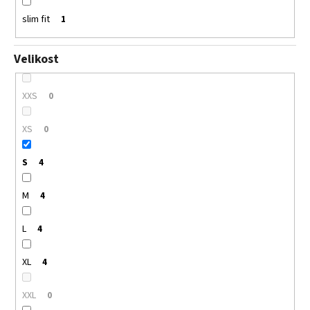
slim fit
1
Velikost
XXS
0
XS
0
S
4
M
4
L
4
XL
4
XXL
0