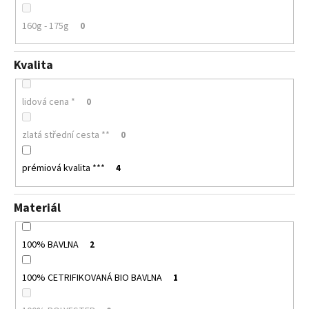
160g - 175g
0
Kvalita
lidová cena *
0
zlatá střední cesta **
0
prémiová kvalita ***
4
Materiál
100% BAVLNA
2
100% CETRIFIKOVANÁ BIO BAVLNA
1