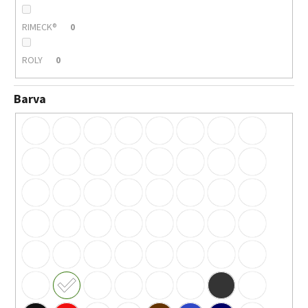
RIMECK®
0
ROLY
0
Barva