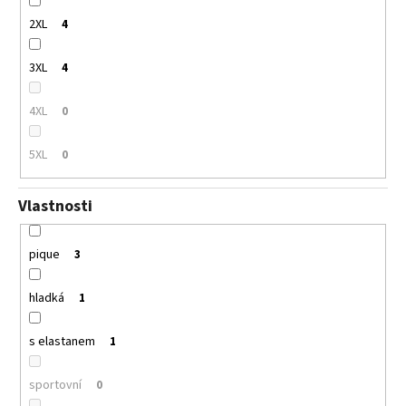
2XL
4
3XL
4
4XL
0
5XL
0
Vlastnosti
pique
3
hladká
1
s elastanem
1
sportovní
0