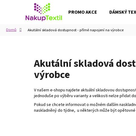
K
Přejít
na
o
PROMO AKCE
DÁMSKÝ TEXT
obsah
Zpět
Zpět
š
do
do
í
Domů
Akutální skladová dostupnost - přímé napojení na výrobce
k
obchodu
obchodu
Akutální skladová dost
výrobce
V našem e-shopu najdete aktuální skladovou dostupnost 
jednoduše po výběru varianty a velikosti nelze přidat do
Pokud se chcete informovat o možném dalším naskladněn
naskladněný do týdne, u některých může být opětovné n