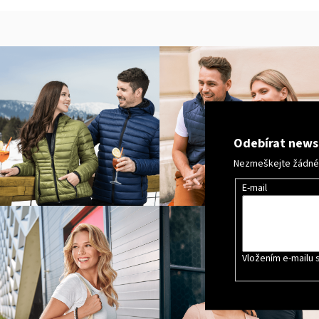
MALFINI CITY 120 – DÁMSKÉ TRIČKO, 150 G,
VOLNÝ STŘIH
106 Kč
Odebírat news
Nezmeškejte žádné n
E-mail
Vložením e-mailu 