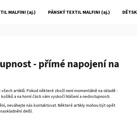
IL MALFINI (aj.)
PÁNSKÝ TEXTIL MALFINI (aj.)
DĚTSKÝ
Co potřebujete najít?
HLEDAT
upnost - přímé napojení na
Doporučujeme
všech artiklů. Pokud některé zboží není momentálně na skladě -
 košíků a na horní části vám vyskočí hlášení a nedostupnosti.
í, neváhejte nás kontaktovat. Některé artikly mohou být opět
askladnění delší.