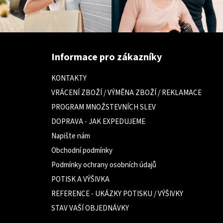
Z
á
Informace pro zákazníky
p
a
KONTAKTY
t
VRÁCENÍ ZBOŽÍ / VÝMĚNA ZBOŽÍ / REKLAMACE
í
PROGRAM MNOŽSTEVNÍCH SLEV
DOPRAVA - JAK EXPEDUJEME
Napište nám
Obchodní podmínky
Podmínky ochrany osobních údajů
POTISK A VÝŠIVKA
REFERENCE - UKÁZKY POTISKU / VÝŠIVKY
STAV VAŠÍ OBJEDNÁVKY