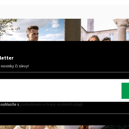
MALFINI BASIC 129 – PÁNSKÉ/UNISEX TRIČKO,
MULTIFUNKČNÍ ŠÁ
160 G, 100% BAVLNA, SILIKONOVÁ ÚPRAVA
32 Kč
92 Kč
letter
ovinky či slevy!
souhlasíte s
podmínkami ochrany osobních údajů