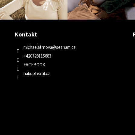
Kontakt
michaelatrnova
@
seznam.cz
+420728115683
FACEBOOK
nakuptextil.cz