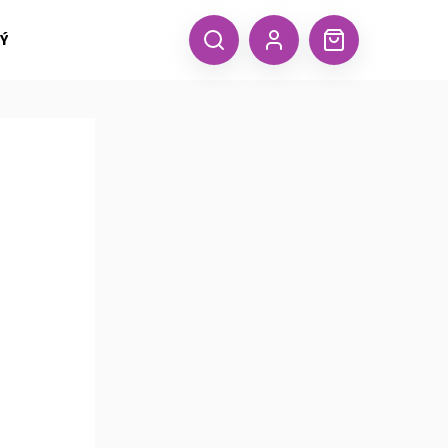
 TEXTIL MALFINI (aj.)
ČEPICE, KŠILTOVKY, ŠÁTKY A RUKA
CZK
Hledat
Nákupní
Přihlášení
košík
Následující