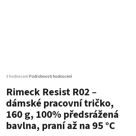
č
u
j
e
m
e
MALFINI
CLASSIC
NEW
132
–
Průměrné
3 hodnocení
Podrobnosti hodnocení
PÁNSKÉ
hodnocení
TRIČKO,
Rimeck Resist R02 –
produktu
100%
BAVLNA,
je
MODERNÍ
dámské pracovní tričko,
5,0
STŘIH,
z
BESTSELLER
160 g, 100% předsrážená
5
PRO
hvězdiček.
POTISK
bavlna, praní až na 95 °C
I
FIREMNÍ
TEXTIL