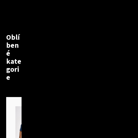
Oblí
ben
é
kate
gori
e