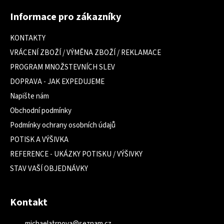
á
Informace pro zákazníky
p
a
KONTAKTY
t
VRÁCENÍ ZBOŽÍ / VÝMĚNA ZBOŽÍ / REKLAMACE
í
PROGRAM MNOŽSTEVNÍCH SLEV
DOPRAVA - JAK EXPEDUJEME
Napište nám
Obchodní podmínky
Podmínky ochrany osobních údajů
POTISK A VÝŠIVKA
REFERENCE - UKÁZKY POTISKU / VÝŠIVKY
STAV VAŠÍ OBJEDNÁVKY
Kontakt
michaelatrnova
@
seznam.cz