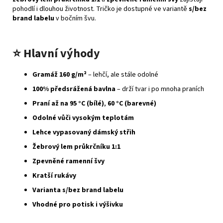
pohodlí i dlouhou životnost. Tričko je dostupné ve variantě
s/bez
brand labelu
v bočním švu.
⭐
Hlavní výhody
Gramáž 160 g/m²
– lehčí, ale stále odolné
100% předsrážená bavlna
– drží tvar i po mnoha praních
Praní až na 95 °C (bílé)
,
60 °C (barevné)
Odolné vůči vysokým teplotám
Lehce vypasovaný dámský střih
Žebrový lem průkrčníku 1:1
Zpevněné ramenní švy
Kratší rukávy
Varianta s/bez brand labelu
Vhodné pro potisk i výšivku