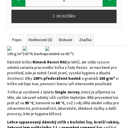
DO KOŠÍKU
Popis
Hodnocení (3)
Diskuze
Značka
160 g/m²
100 % bavlna
pratelné na 60 °C
Dámské tričko
Rimeck Resist R02
je lehčí, ale stále vysoce
odolná varianta pracovního trička z řady Resist. Je navržené pro
prostředí, kde je nutné časté praní, vysoká hygiena a dlouhá
životnost. Díky
100% předsrážené bavlně
a gramáži
160 g/m²
si
tričko udržuje tvar, pevnost i barvu i při intenzivním používání.
Tričko je vyrobené z úpletu
Single Jersey
, který je příjemný na
těle, ale zároveň odolný vůči vyšším teplotám. Bílé provedení lze
prát až na
95 °C
, barevné na
60 °C
, což z něj dělá ideální volbu pro
zdravotnictví, potravinářství, laboratoře, úklidové služby a další
provozy, kde je hygiena klíčová.
Lehce vypasovaný dámský střih s bočními švy
,
kratší rukávy
,
žebrový lem průkrčníku 1:1
a
zpevněné ramenní švy
zajišťují