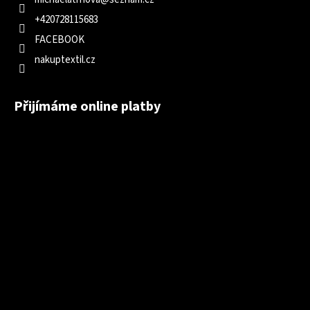
+420728115683
FACEBOOK
nakuptextil.cz
Přijímáme online platby