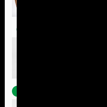
Trička
Polokošile