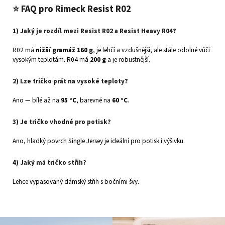
⭐ FAQ pro Rimeck Resist R02
1) Jaký je rozdíl mezi Resist R02 a Resist Heavy R04?
R02 má
nižší gramáž 160 g
, je lehčí a vzdušnější, ale stále odolné vůči
vysokým teplotám. R04 má
200 g
a je robustnější.
2) Lze tričko prát na vysoké teploty?
Ano — bílé až na
95 °C
, barevné na
60 °C
.
3) Je tričko vhodné pro potisk?
Ano, hladký povrch Single Jersey je ideální pro potisk i výšivku.
4) Jaký má tričko střih?
Lehce vypasovaný dámský střih s bočními švy.