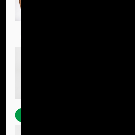
Trička
Polokošile