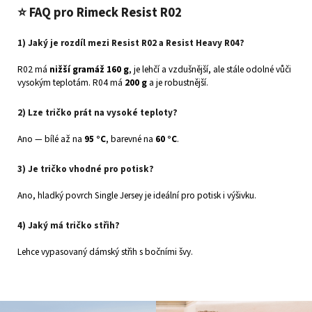
⭐ FAQ pro Rimeck Resist R02
1) Jaký je rozdíl mezi Resist R02 a Resist Heavy R04?
R02 má
nižší gramáž 160 g
, je lehčí a vzdušnější, ale stále odolné vůči
vysokým teplotám. R04 má
200 g
a je robustnější.
2) Lze tričko prát na vysoké teploty?
Ano — bílé až na
95 °C
, barevné na
60 °C
.
3) Je tričko vhodné pro potisk?
Ano, hladký povrch Single Jersey je ideální pro potisk i výšivku.
4) Jaký má tričko střih?
Lehce vypasovaný dámský střih s bočními švy.