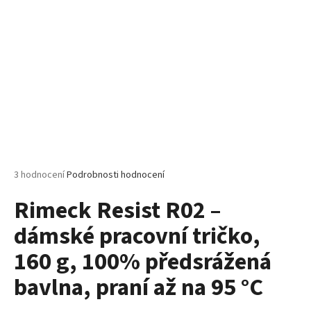
č
u
j
e
m
e
MALFINI
HEAVY
NEW
137
–
Průměrné
3 hodnocení
Podrobnosti hodnocení
PRÉMIOVÉ
hodnocení
UNISEX
Rimeck Resist R02 –
produktu
TRIČKO,
200
je
G,
dámské pracovní tričko,
5,0
100%
z
BAVLNA,
160 g, 100% předsrážená
5
NEJVYŠŠÍ
hvězdiček.
GRAMÁŽ
bavlna, praní až na 95 °C
A
KVALITA
MALFINI