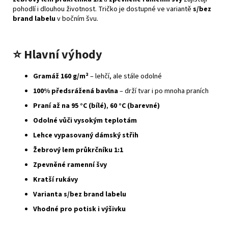
pohodlí i dlouhou životnost. Tričko je dostupné ve variantě
s/bez
brand labelu
v bočním švu.
⭐
Hlavní výhody
Gramáž 160 g/m²
– lehčí, ale stále odolné
100% předsrážená bavlna
– drží tvar i po mnoha praních
Praní až na 95 °C (bílé)
,
60 °C (barevné)
Odolné vůči vysokým teplotám
Lehce vypasovaný dámský střih
Žebrový lem průkrčníku 1:1
Zpevněné ramenní švy
Kratší rukávy
Varianta s/bez brand labelu
Vhodné pro potisk i výšivku