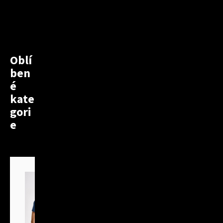
Oblí
ben
é
kate
gori
e