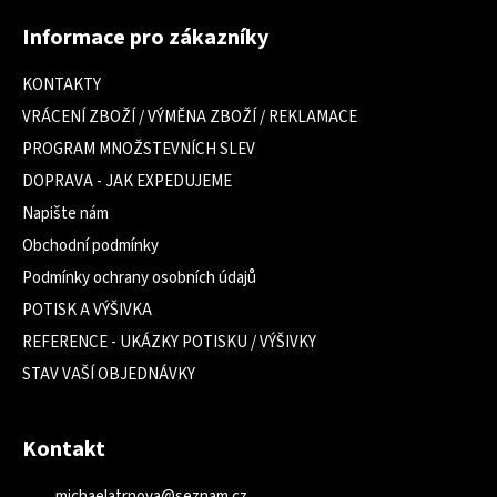
á
Informace pro zákazníky
p
a
KONTAKTY
t
VRÁCENÍ ZBOŽÍ / VÝMĚNA ZBOŽÍ / REKLAMACE
í
PROGRAM MNOŽSTEVNÍCH SLEV
DOPRAVA - JAK EXPEDUJEME
Napište nám
Obchodní podmínky
Podmínky ochrany osobních údajů
POTISK A VÝŠIVKA
REFERENCE - UKÁZKY POTISKU / VÝŠIVKY
STAV VAŠÍ OBJEDNÁVKY
Kontakt
michaelatrnova
@
seznam.cz