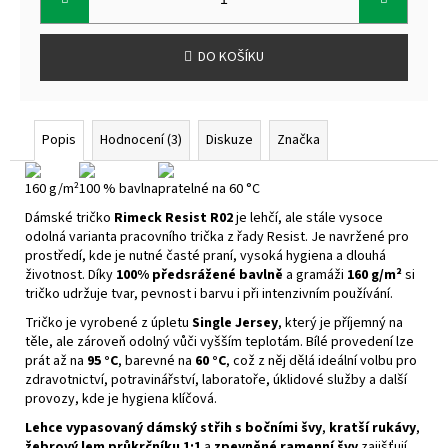
DO KOŠÍKU
Popis
Hodnocení (3)
Diskuze
Značka
160 g/m²
100 % bavlna
pratelné na 60 °C
Dámské tričko
Rimeck Resist R02
je lehčí, ale stále vysoce
odolná varianta pracovního trička z řady Resist. Je navržené pro
prostředí, kde je nutné časté praní, vysoká hygiena a dlouhá
životnost. Díky
100% předsrážené bavlně
a gramáži
160 g/m²
si
tričko udržuje tvar, pevnost i barvu i při intenzivním používání.
Tričko je vyrobené z úpletu
Single Jersey
, který je příjemný na
těle, ale zároveň odolný vůči vyšším teplotám. Bílé provedení lze
prát až na
95 °C
, barevné na
60 °C
, což z něj dělá ideální volbu pro
zdravotnictví, potravinářství, laboratoře, úklidové služby a další
provozy, kde je hygiena klíčová.
Lehce vypasovaný dámský střih s bočními švy
,
kratší rukávy
,
žebrový lem průkrčníku 1:1
a
zpevněné ramenní švy
zajišťují