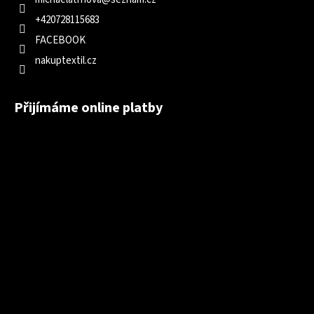
+420728115683
FACEBOOK
nakuptextil.cz
Přijímáme online platby