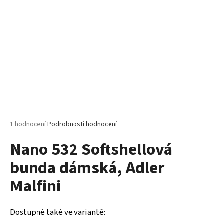
č
u
j
e
m
e
MALFINI
CITY
120
–
DÁMSKÉ
Průměrné
1 hodnocení
Podrobnosti hodnocení
TRIČKO,
hodnocení
150
Nano 532 Softshellová
produktu
G,
VOLNÝ
je
STŘIH
bunda dámská, Adler
5,0
z
106
Malfini
5
Kč
hvězdiček.
Dostupné také ve variantě: