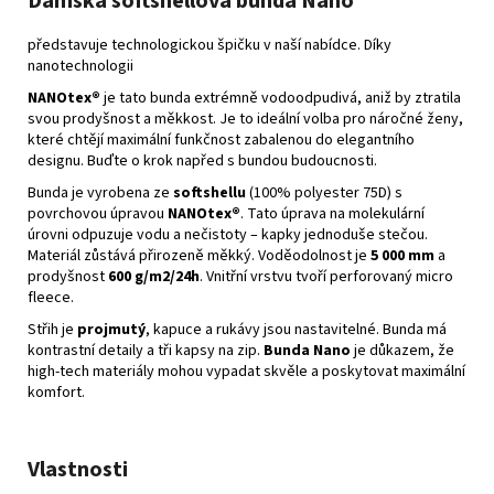
Dámská softshellová bunda Nano
představuje technologickou špičku v naší nabídce. Díky
nanotechnologii
NANOtex®
je tato bunda extrémně vodoodpudivá, aniž by ztratila
svou prodyšnost a měkkost. Je to ideální volba pro náročné ženy,
které chtějí maximální funkčnost zabalenou do elegantního
designu. Buďte o krok napřed s bundou budoucnosti.
Bunda je vyrobena ze
softshellu
(100% polyester 75D) s
povrchovou úpravou
NANOtex®
. Tato úprava na molekulární
úrovni odpuzuje vodu a nečistoty – kapky jednoduše stečou.
Materiál zůstává přirozeně měkký. Voděodolnost je
5 000 mm
a
prodyšnost
600 g/m2/24h
. Vnitřní vrstvu tvoří perforovaný micro
fleece.
Střih je
projmutý
, kapuce a rukávy jsou nastavitelné. Bunda má
kontrastní detaily a tři kapsy na zip.
Bunda Nano
je důkazem, že
high-tech materiály mohou vypadat skvěle a poskytovat maximální
komfort.
Vlastnosti