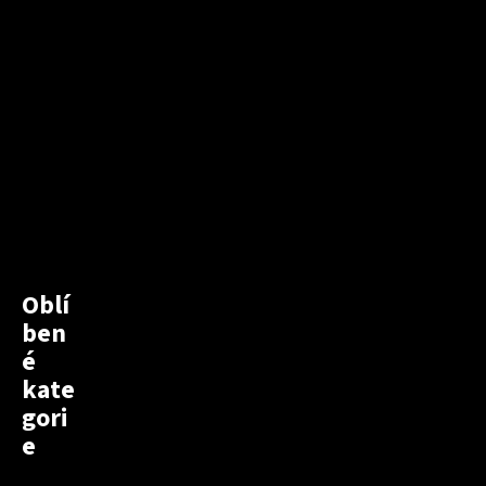
Oblí
ben
é
kate
gori
e