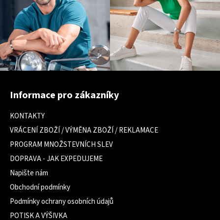
Z
á
Informace pro zákazníky
p
a
KONTAKTY
t
VRÁCENÍ ZBOŽÍ / VÝMĚNA ZBOŽÍ / REKLAMACE
í
PROGRAM MNOŽSTEVNÍCH SLEV
DOPRAVA - JAK EXPEDUJEME
Napište nám
Obchodní podmínky
Podmínky ochrany osobních údajů
POTISK A VÝŠIVKA