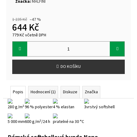
Značka:
MALFINI
1 235 Kč
–47 %
644 Kč
779 Kč včetně DPH
Měrná
cena:
DO KOŠÍKU
Popis
Hodnocení (1)
Diskuze
Značka
280 g/m²
96 % polyester
4 % elastan
3vrstvý softshell
5 000 mm
600 g/m²/24 h
pratelné na 30 °C