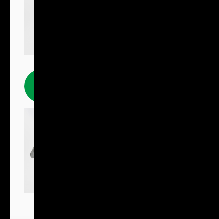
Fleecové
produkty
Bundy