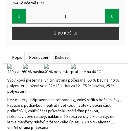
364 Kč včetně DPH
Měrná
cena:
DO KOŠÍKU
Popis
Hodnocení
Diskuze
280 g/m²
60 % bavlna
40 % polyester
pratelné na 40 °C
Výplňková pletenina, vnitřní strana počesaná, 60 % bavlna, 40 %
polyester (složení se může lišit - barva 12 - 75 % bavlna, 25 %
polyester)
bez etikety - připraveno na rebranding, volný střih s bočními švy,
kapuce s podšívkou, neutrální velikostní štítek v boční části
průkrčníku, vnitřní část průkrčníku začištěna páskou,
nízkohlavicové rukávy, nakládaná kapsa ve stylu klokanky, dolní
lem a manžety rukávů z žebrového úpletu 2:2 s 5 % elastanu,
vnitřní strana počesaná