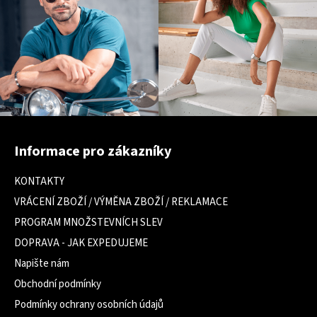
Z
á
Informace pro zákazníky
p
a
KONTAKTY
t
VRÁCENÍ ZBOŽÍ / VÝMĚNA ZBOŽÍ / REKLAMACE
í
PROGRAM MNOŽSTEVNÍCH SLEV
DOPRAVA - JAK EXPEDUJEME
Napište nám
Obchodní podmínky
Podmínky ochrany osobních údajů