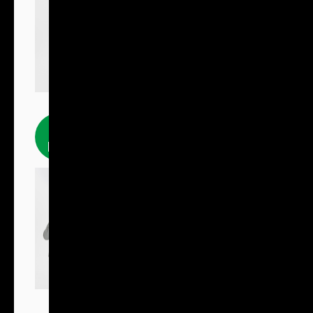
Fleecové
produkty