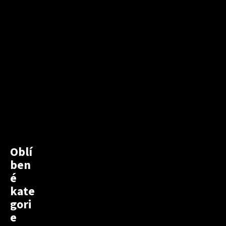
Oblí
ben
é
kate
gori
e