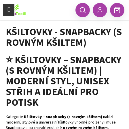
K
Přejít
na
Menu
o
CZK
Hledat
Náku
obsah
Zpět
Zpět
Přihlášení
š
koší
í
KŠILTOVKY - SNAPBACKY (S
C
k
o
ROVNÝM KŠILTEM)
p
o
⭐
KŠILTOVKY – SNAPBACKY
t
(S ROVNÝM KŠILTEM) |
ř
e
MODERNÍ STYL, UNISEX
b
STŘIH A IDEÁLNÍ PRO
u
j
POTISK
e
t
Kategorie
Kšiltovky – snapbacky (s rovným kšiltem)
nabízí
e
moderní, stylové a univerzální kšiltovky vhodné pro ženy i muže.
n
Snapbacky jsou charakteristické
pevným rovným kšiltem
,