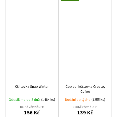
Kšiltovka Snap Winter
Čepice- kšiltovka Create,
Cofee
Odesíláme do 2 dnů.
(1484 ks)
Dodání do týdne
(1255 ks)
189 Kč včetně DPH
168 Kč včetně DPH
156 Kč
139 Kč