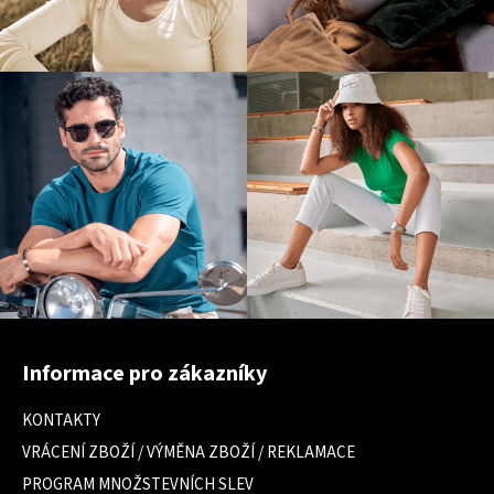
Z
á
Informace pro zákazníky
p
a
KONTAKTY
t
VRÁCENÍ ZBOŽÍ / VÝMĚNA ZBOŽÍ / REKLAMACE
í
PROGRAM MNOŽSTEVNÍCH SLEV