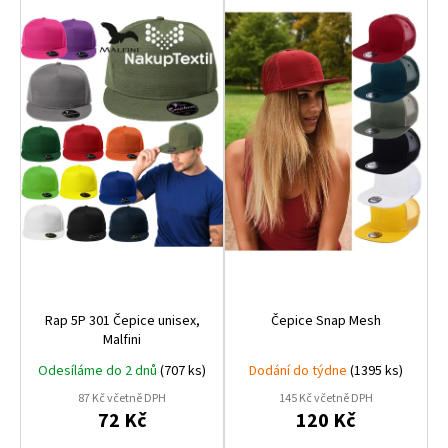
p
o
i
d
s
u
p
k
r
t
o
ů
d
u
k
t
ů
Rap 5P 301 Čepice unisex,
Čepice Snap Mesh
Malfini
Odesíláme do 2 dnů
(707 ks)
Dodání do týdne
(1395 ks)
87 Kč včetně DPH
145 Kč včetně DPH
72 Kč
120 Kč