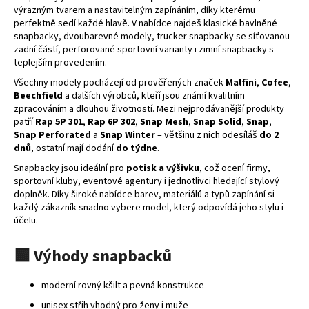
výrazným tvarem a nastavitelným zapínáním, díky kterému
a
perfektně sedí každé hlavě. V nabídce najdeš klasické bavlněné
j
snapbacky, dvoubarevné modely, trucker snapbacky se síťovanou
í
zadní částí, perforované sportovní varianty i zimní snapbacky s
teplejším provedením.
t
Všechny modely pocházejí od prověřených značek
Malfini
,
Cofee
,
?
Beechfield
a dalších výrobců, kteří jsou známí kvalitním
zpracováním a dlouhou životností. Mezi nejprodávanější produkty
patří
Rap 5P 301
,
Rap 6P 302
,
Snap Mesh
,
Snap Solid
,
Snap
,
Snap Perforated
a
Snap Winter
– většinu z nich odesíláš
do 2
dnů
, ostatní mají dodání
do týdne
.
HLEDAT
Snapbacky jsou ideální pro
potisk a výšivku
, což ocení firmy,
sportovní kluby, eventové agentury i jednotlivci hledající stylový
doplněk. Díky široké nabídce barev, materiálů a typů zapínání si
každý zákazník snadno vybere model, který odpovídá jeho stylu i
D
účelu.
o
p
🟩 Výhody snapbacků
o
r
moderní rovný kšilt a pevná konstrukce
u
unisex střih vhodný pro ženy i muže