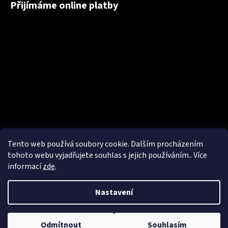
Přijímáme online platby
Tento web používá soubory cookie. Dalším procházením
tohoto webu vyjadřujete souhlas s jejich používáním.. Více
informací
zde
.
Nastavení
Vytvořil Shoptet
Copyright 2026
NakupTextil - reklamní textil Adler / Malfini -
Odmítnout
Souhlasím