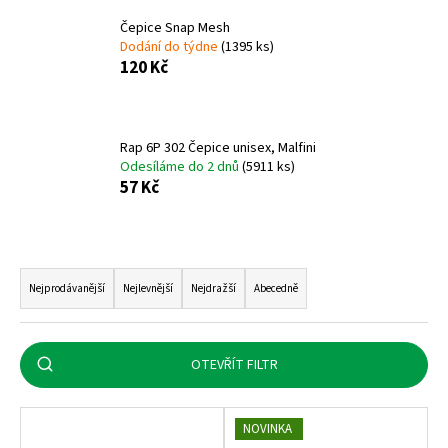
Čepice Snap Mesh
Dodání do týdne
(1395 ks)
120 Kč
Rap 6P 302 Čepice unisex, Malfini
Odesíláme do 2 dnů
(5911 ks)
57 Kč
Ř
a
Nejprodávanější
Nejlevnější
Nejdražší
Abecedně
z
e
n
OTEVŘÍT FILTR
í
V
p
NOVINKA
ý
r