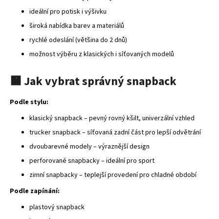
č
u
ideální pro potisk i výšivku
j
široká nabídka barev a materiálů
e
rychlé odeslání (většina do 2 dnů)
m
e
možnost výběru z klasických i síťovaných modelů
🟧 Jak vybrat správný snapback
MALFINI
PURE
122
Podle stylu:
–
DÁMSKÉ
klasický snapback – pevný rovný kšilt, univerzální vzhled
TRIČKO,
trucker snapback – síťovaná zadní část pro lepší odvětrání
150
G,
dvoubarevné modely – výraznější design
100%
BAVLNA,
perforované snapbacky – ideální pro sport
PROJMUTÝ
STŘIH
zimní snapbacky – teplejší provedení pro chladné období
85
Podle zapínání:
Kč
plastový snapback