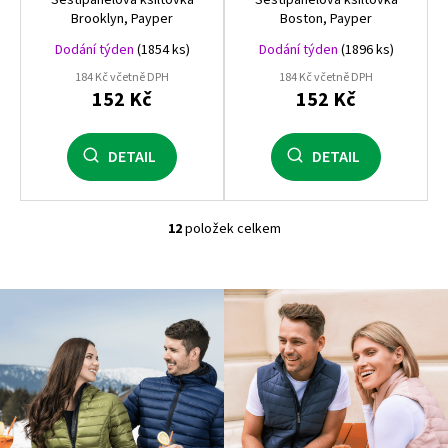
Šestipanelová kšiltovka
Šestipanelová kšiltovka
Brooklyn, Payper
Boston, Payper
Dodání týden
(1854 ks)
Dodání týden
(1896 ks)
184 Kč včetně DPH
184 Kč včetně DPH
152 Kč
152 Kč
DETAIL
DETAIL
12
položek celkem
O
v
l
á
d
a
c
í
p
r