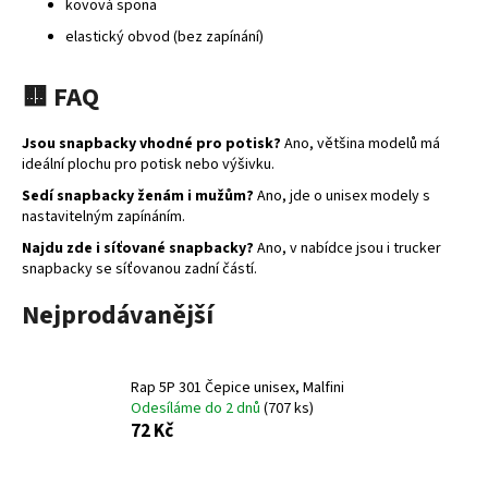
kovová spona
elastický obvod (bez zapínání)
🟨 FAQ
Jsou snapbacky vhodné pro potisk?
Ano, většina modelů má
ideální plochu pro potisk nebo výšivku.
Sedí snapbacky ženám i mužům?
Ano, jde o unisex modely s
nastavitelným zapínáním.
Najdu zde i síťované snapbacky?
Ano, v nabídce jsou i trucker
snapbacky se síťovanou zadní částí.
Nejprodávanější
Rap 5P 301 Čepice unisex, Malfini
Odesíláme do 2 dnů
(707 ks)
72 Kč