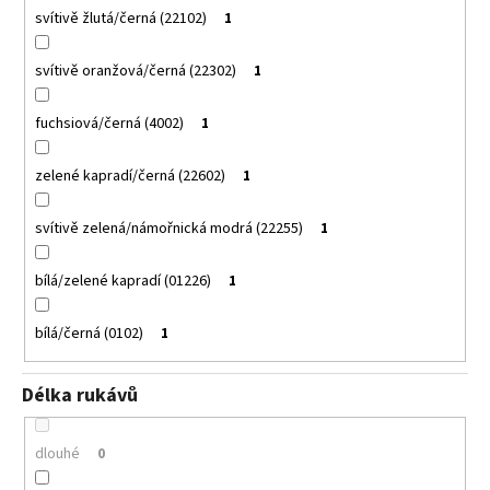
svítivě žlutá/černá (22102)
1
svítivě oranžová/černá (22302)
1
fuchsiová/černá (4002)
1
zelené kapradí/černá (22602)
1
svítivě zelená/námořnická modrá (22255)
1
bílá/zelené kapradí (01226)
1
bílá/černá (0102)
1
Délka rukávů
dlouhé
0