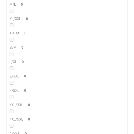
M/L
0
XL/XXL
0
10 let
0
S/M
0
L/XL
0
2/3XL
0
4/5XL
0
XXL/3XL
0
4XL/5XL
0
2X/XS
0