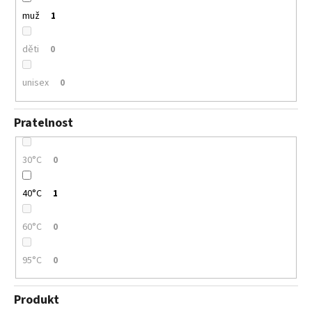
muž
1
děti
0
unisex
0
Pratelnost
30°C
0
40°C
1
60°C
0
95°C
0
Produkt