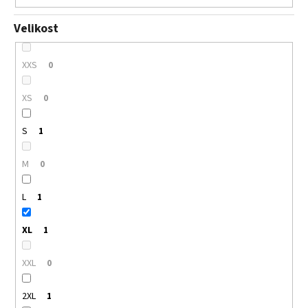
Velikost
XXS
0
XS
0
S
1
M
0
L
1
XL
1
XXL
0
2XL
1