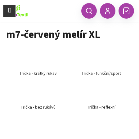
K
Přejít
na
Menu
o
CZK
Hledat
Náku
obsah
Zpět
Zpět
Přihlášení
š
koší
í
m7-červený melír XL
C
k
o
p
o
t
ř
Trička - krátký rukáv
Trička - funkční/sport
e
b
u
j
Trička - bez rukávů
Trička - reflexní
e
t
e
n