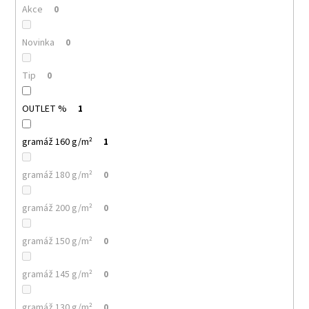
č
Akce
0
u
j
Novinka
0
e
m
e
Tip
0
OUTLET %
1
PELICAN
P72
TRIČKO
gramáž 160 g/m²
1
DĚTSKÉ
54
gramáž 180 g/m²
0
Kč
gramáž 200 g/m²
0
gramáž 150 g/m²
0
gramáž 145 g/m²
0
gramáž 130 g/m²
0