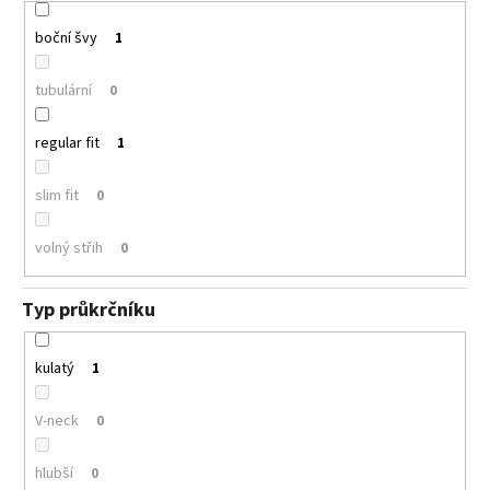
boční švy
1
tubulární
0
regular fit
1
slim fit
0
volný střih
0
Typ průkrčníku
kulatý
1
V-neck
0
hlubší
0