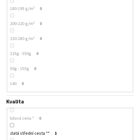
180-195 g/m²
0
200-220 g/m²
0
230-280 g/m²
0
225g - 550g
0
50g - 155g
0
140
0
Kvalita
lidová cena *
0
zlatá střední cesta **
1