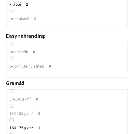
krátké
1
bez rukávů
0
Easy rebranding
bez labelu
0
odtrhnutelný štítek
0
Gramáž
30-130 g/m²
0
135-155 g/m²
0
160-175 g/m²
1