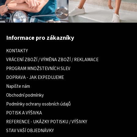
Z
á
Informace pro zákazníky
p
a
KONTAKTY
t
VRÁCENÍ ZBOŽÍ / VÝMĚNA ZBOŽÍ / REKLAMACE
í
PROGRAM MNOŽSTEVNÍCH SLEV
DOPRAVA - JAK EXPEDUJEME
Napište nám
Obchodní podmínky
Podmínky ochrany osobních údajů
POTISK A VÝŠIVKA
REFERENCE - UKÁZKY POTISKU / VÝŠIVKY
STAV VAŠÍ OBJEDNÁVKY