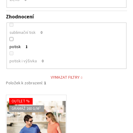
Zhodnocení
sublimační tisk
0
potisk
1
potisk i výšivka
0
VYMAZAT FILTRY
Položek k zobrazení:
1
V
OUTLET %
ý
GRAMÁŽ 160 G/M²
p
i
s