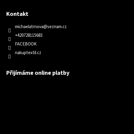
Kontakt
michaelatrnova
@
seznam.cz
+420728115683
FACEBOOK
nakuptextil.cz
Přijímáme online platby