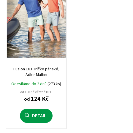
p
r
o
d
u
k
t
ů
Fusion 163 Tričko pánské,
Adler Malfini
Odesíláme do 2 dnů
(273 ks)
od 150 Kč včetně DPH
124 Kč
od
DETAIL