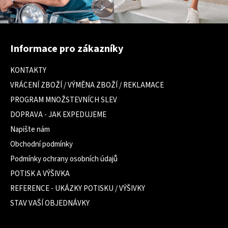
Z
á
Informace pro zákazníky
p
a
KONTAKTY
t
VRÁCENÍ ZBOŽÍ / VÝMĚNA ZBOŽÍ / REKLAMACE
í
PROGRAM MNOŽSTEVNÍCH SLEV
DOPRAVA - JAK EXPEDUJEME
Napište nám
Obchodní podmínky
Podmínky ochrany osobních údajů
POTISK A VÝŠIVKA
REFERENCE - UKÁZKY POTISKU / VÝŠIVKY
STAV VAŠÍ OBJEDNÁVKY