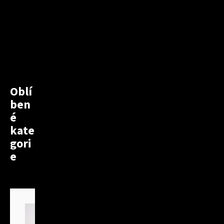
Oblí
ben
é
kate
gori
e