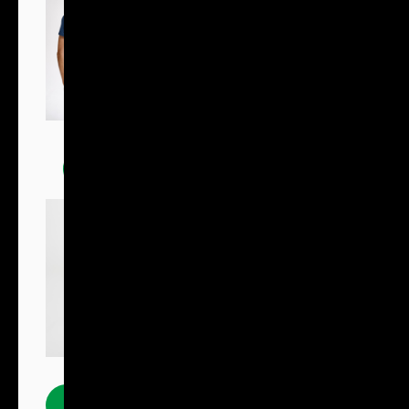
Trička
Polokošile