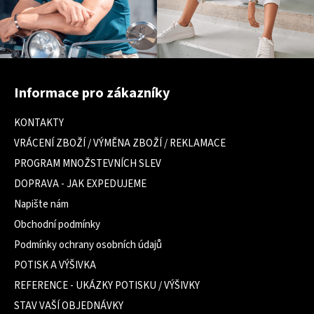
Z
á
Informace pro zákazníky
p
a
KONTAKTY
t
VRÁCENÍ ZBOŽÍ / VÝMĚNA ZBOŽÍ / REKLAMACE
í
PROGRAM MNOŽSTEVNÍCH SLEV
DOPRAVA - JAK EXPEDUJEME
Napište nám
Obchodní podmínky
Podmínky ochrany osobních údajů
POTISK A VÝŠIVKA
REFERENCE - UKÁZKY POTISKU / VÝŠIVKY
STAV VAŠÍ OBJEDNÁVKY