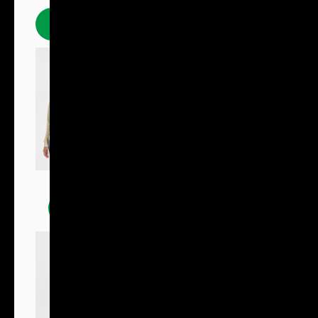
Polokošile
Mikiny