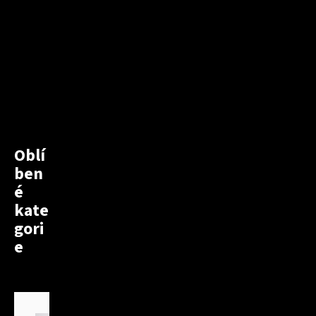
Oblí
ben
é
kate
gori
e