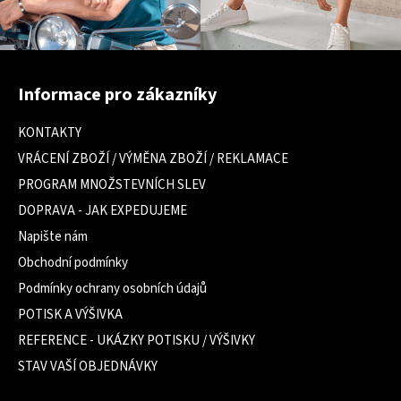
Z
á
Informace pro zákazníky
p
a
KONTAKTY
t
VRÁCENÍ ZBOŽÍ / VÝMĚNA ZBOŽÍ / REKLAMACE
í
PROGRAM MNOŽSTEVNÍCH SLEV
DOPRAVA - JAK EXPEDUJEME
Napište nám
Obchodní podmínky
Podmínky ochrany osobních údajů
POTISK A VÝŠIVKA
REFERENCE - UKÁZKY POTISKU / VÝŠIVKY
STAV VAŠÍ OBJEDNÁVKY