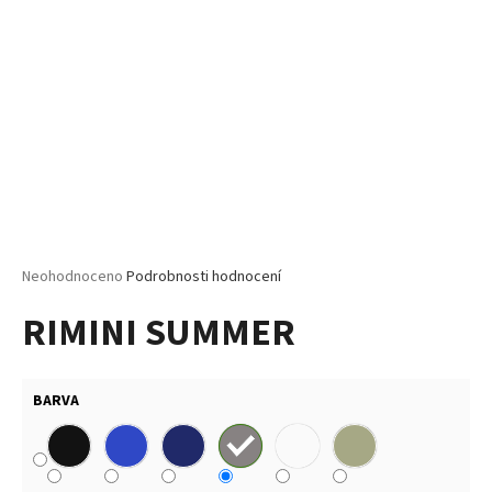
č
u
j
e
m
e
MALFINI
PURE
122
–
DÁMSKÉ
Průměrné
Neohodnoceno
Podrobnosti hodnocení
TRIČKO,
hodnocení
150
RIMINI SUMMER
produktu
G,
100%
je
BAVLNA,
0,0
PROJMUTÝ
z
STŘIH
BARVA
5
hvězdiček.
85
Kč