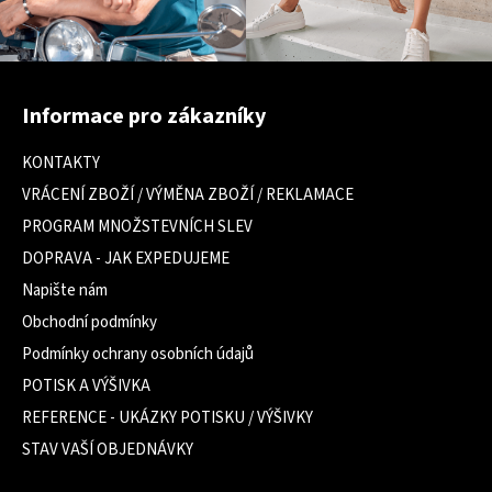
Z
á
Informace pro zákazníky
p
a
KONTAKTY
t
VRÁCENÍ ZBOŽÍ / VÝMĚNA ZBOŽÍ / REKLAMACE
í
PROGRAM MNOŽSTEVNÍCH SLEV
DOPRAVA - JAK EXPEDUJEME
Napište nám
Obchodní podmínky
Podmínky ochrany osobních údajů
POTISK A VÝŠIVKA
REFERENCE - UKÁZKY POTISKU / VÝŠIVKY
STAV VAŠÍ OBJEDNÁVKY