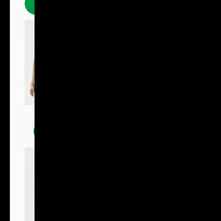
Polokošile
Mikiny