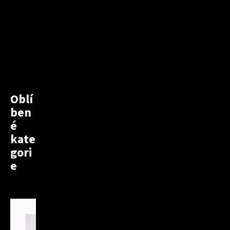
Oblí
ben
é
kate
gori
e