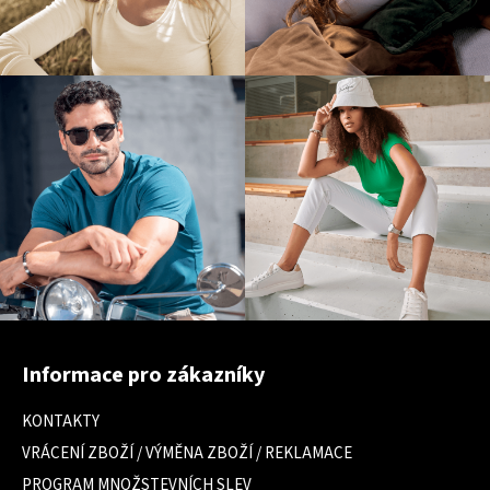
Z
á
Informace pro zákazníky
p
a
KONTAKTY
t
VRÁCENÍ ZBOŽÍ / VÝMĚNA ZBOŽÍ / REKLAMACE
í
PROGRAM MNOŽSTEVNÍCH SLEV