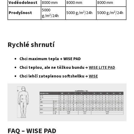
Voděodolnost
8000 mm
8000 mm
8000 mm
5000
Prodyšnost
5000 g/m²/24h
5000 g/m²/24h
g/m²/24h
Rychlé shrnutí
Chci maximum tepla → WISE PAD
Chci teplou, ale ne těžkou bundu →
WISE LITE PAD
Chci lehčí zateplenou softshellku →
WISE
FAQ – WISE PAD