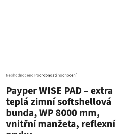
č
u
j
e
m
e
PELICAN
P72
TRIČKO
DĚTSKÉ
54
Průměrné
Neohodnoceno
Podrobnosti hodnocení
Kč
hodnocení
Payper WISE PAD – extra
produktu
je
teplá zimní softshellová
0,0
z
bunda, WP 8000 mm,
5
hvězdiček.
vnitřní manžeta, reflexní