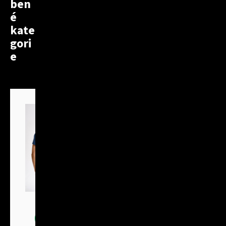
ben
é
kate
gori
e
Trička