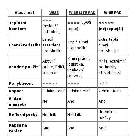
Vlastnost
WISE
WISE LITE PAD
WISE PAD
⭐⭐⭐
Teplotní
⭐⭐⭐⭐ (vyšší
⭐⭐⭐⭐⭐
(nejlehčí
komfort
teplo)
(nejteplejší)
zateplení)
Lehká
Extra teplá
Teplá zimní
Charakteristika
zateplená
zimní
softshellka
softshellka
softshellka
Zimní práce,
Aktivní
Mráz, extrémní
logistika,
Vhodné použití
práce, řidiči,
podmínky,
venkovní
technici
stavebnictví
provozy
Pohyblivost
⭐⭐⭐⭐⭐
⭐⭐⭐⭐
⭐⭐⭐
Kapuce
Odnímatelná
Odnímatelná
Odnímatelná
Vnitřní
Ne
Ano
Ano
manžeta
Hrudník +
Reflexní prvky
Hrudník
Hrudník
rukávy
Kapsa na
Ano
Ano
Ano
tablet