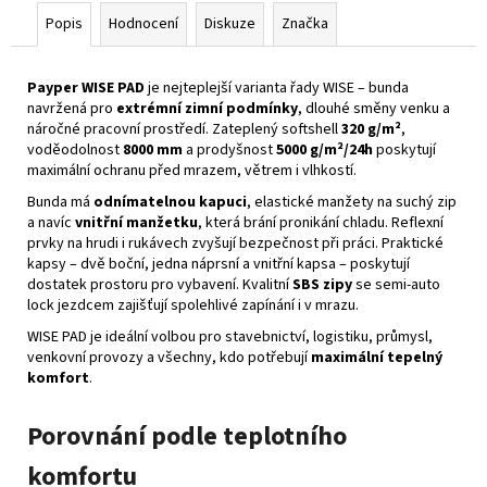
Popis
Hodnocení
Diskuze
Značka
Payper WISE PAD
je nejteplejší varianta řady WISE – bunda
navržená pro
extrémní zimní podmínky
, dlouhé směny venku a
náročné pracovní prostředí. Zateplený softshell
320 g/m²
,
voděodolnost
8000 mm
a prodyšnost
5000 g/m²/24h
poskytují
maximální ochranu před mrazem, větrem i vlhkostí.
Bunda má
odnímatelnou kapuci
, elastické manžety na suchý zip
a navíc
vnitřní manžetku
, která brání pronikání chladu. Reflexní
prvky na hrudi i rukávech zvyšují bezpečnost při práci. Praktické
kapsy – dvě boční, jedna náprsní a vnitřní kapsa – poskytují
dostatek prostoru pro vybavení. Kvalitní
SBS zipy
se semi‑auto
lock jezdcem zajišťují spolehlivé zapínání i v mrazu.
WISE PAD je ideální volbou pro stavebnictví, logistiku, průmysl,
venkovní provozy a všechny, kdo potřebují
maximální tepelný
komfort
.
Porovnání podle teplotního
komfortu