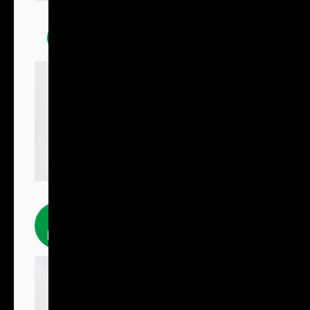
Mikiny
Fleecové
produkty