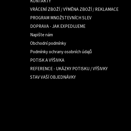
a
KONTAKTY
t
VRÁCENÍ ZBOŽÍ / VÝMĚNA ZBOŽÍ / REKLAMACE
í
PROGRAM MNOŽSTEVNÍCH SLEV
DOPRAVA - JAK EXPEDUJEME
Napište nám
Obchodní podmínky
Podmínky ochrany osobních údajů
POTISK A VÝŠIVKA
REFERENCE - UKÁZKY POTISKU / VÝŠIVKY
STAV VAŠÍ OBJEDNÁVKY