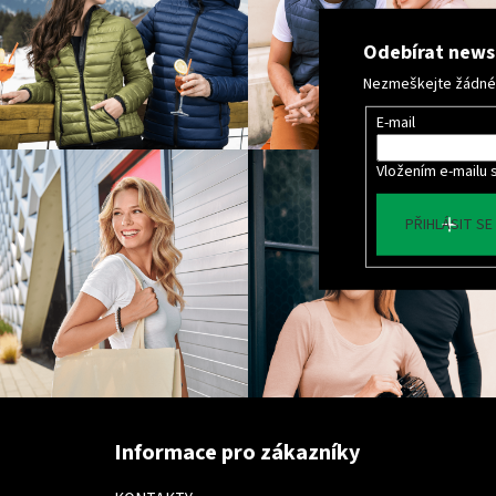
Odebírat news
Nezmeškejte žádné n
E-mail
Vložením e-mailu 
PŘIHLÁSIT SE
Z
á
Informace pro zákazníky
p