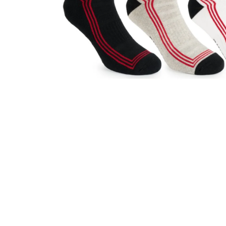
MALFINI CITY 120 – DÁMSKÉ TRIČKO, 150 G,
VOLNÝ STŘIH
106 Kč