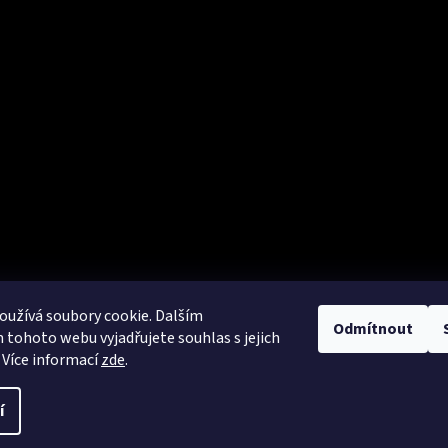
užívá soubory cookie. Dalším
Odmítnout
tohoto webu vyjadřujete souhlas s jejich
 Více informací
zde
.
í
lfini - potisk textilu, výšivky
. Všechna práva vyhrazena.
Upravit nastave