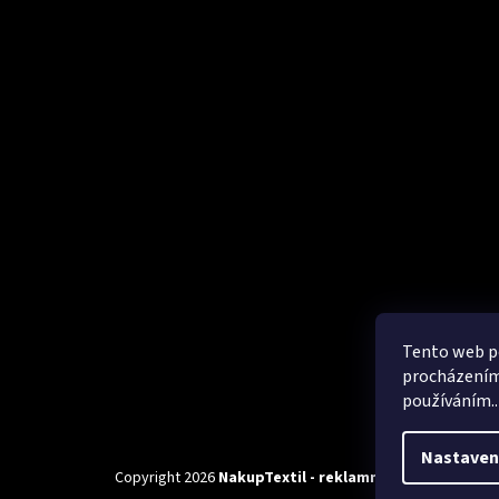
Tento web po
procházením 
používáním..
Nastaven
Copyright 2026
NakupTextil - reklamní textil Adler / Ma