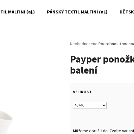
IL MALFINI (aj.)
PÁNSKÝ TEXTIL MALFINI (aj.)
DĚTSKÝ
Co potřebujete najít?
Průměrné
Neohodnoceno
Podrobnosti hodno
hodnocení
Payper ponožky
produktu
HLEDAT
je
balení
0,0
z
5
Doporučujeme
hvězdiček.
VELIKOST
Můžeme doručit do:
Zvolte varian