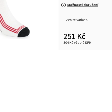
MALFINI BASIC 129 – PÁNSKÉ/UNISEX TRIČKO,
MULTIFUNKČNÍ ŠÁ
Možnosti doručení
160 G, 100% BAVLNA, SILIKONOVÁ ÚPRAVA
32 Kč
92 Kč
Zvolte variantu
251 Kč
304 Kč včetně DPH
Měrná
cena: