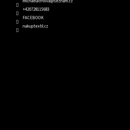
michaelatrnova
@
seznam.cz
+420728115683
FACEBOOK
nakuptextil.cz