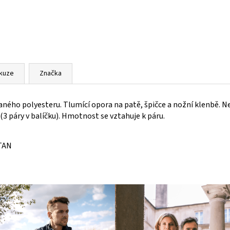
skuze
Značka
ného polyesteru. Tlumící opora na patě, špičce a nožní klenbě. 
(3 páry v balíčku). Hmotnost se vztahuje k páru.
TAN