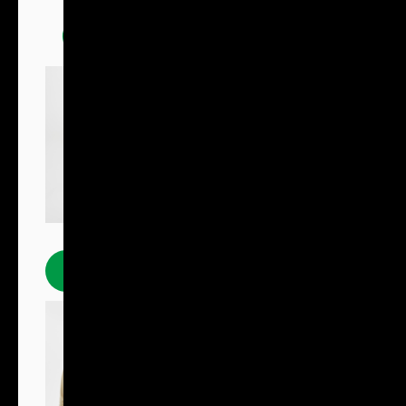
Trička
Polokošile