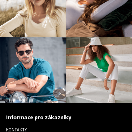
Z
á
Informace pro zákazníky
p
a
KONTAKTY