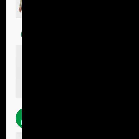
Mikiny
Fleecové
produkty