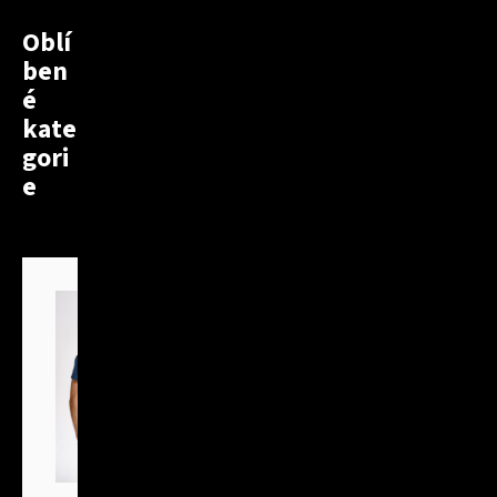
Oblí
ben
é
kate
gori
e