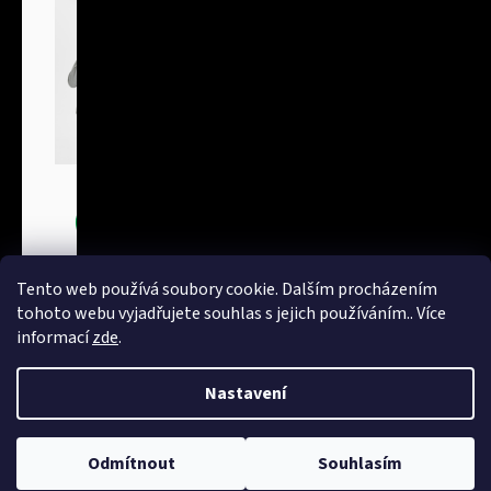
Bundy
Tento web používá soubory cookie. Dalším procházením
tohoto webu vyjadřujete souhlas s jejich používáním.. Více
informací
zde
.
Nastavení
Vytvořil Shoptet
Copyright 2026
NakupTextil - reklamní textil Adler / Malfini -
Odmítnout
Souhlasím
potisk textilu, výšivky
. Všechna práva vyhrazena.
Upravit