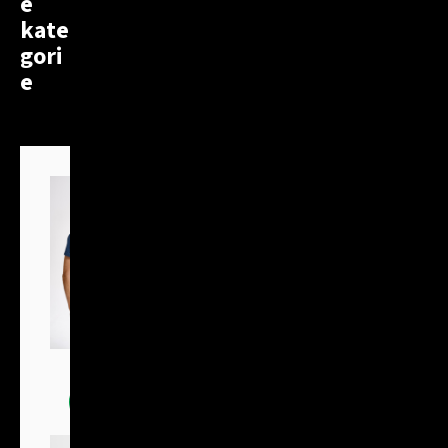
é
kate
gori
e
Trička