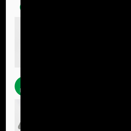
Mikiny
Fleecové
produkty