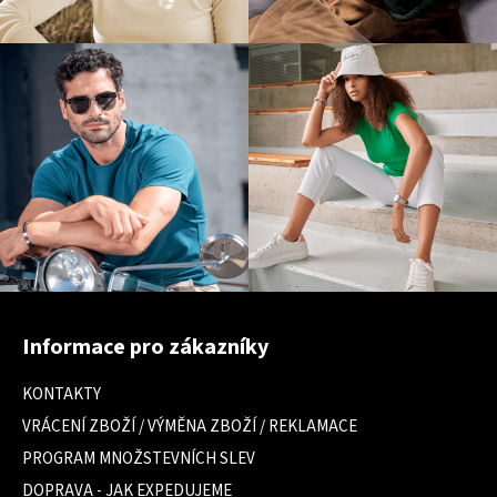
Z
á
Informace pro zákazníky
p
a
KONTAKTY
t
VRÁCENÍ ZBOŽÍ / VÝMĚNA ZBOŽÍ / REKLAMACE
í
PROGRAM MNOŽSTEVNÍCH SLEV
DOPRAVA - JAK EXPEDUJEME