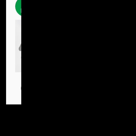
Fleecové
produkty
Bundy