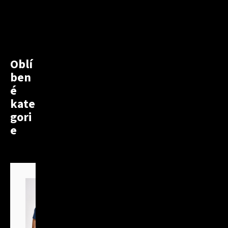
Oblí
ben
é
kate
gori
e