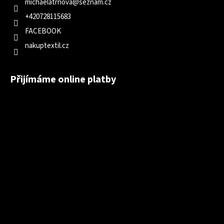
michaelatrnova
@
seznam.cz
+420728115683
FACEBOOK
nakuptextil.cz
Přijímáme online platby