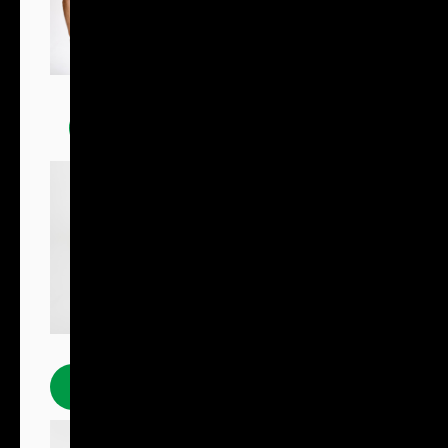
Trička
Polokošile