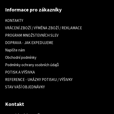
Z
á
Informace pro zákazníky
p
a
KONTAKTY
t
VRÁCENÍ ZBOŽÍ / VÝMĚNA ZBOŽÍ / REKLAMACE
í
PROGRAM MNOŽSTEVNÍCH SLEV
DOPRAVA - JAK EXPEDUJEME
Napište nám
Obchodní podmínky
Podmínky ochrany osobních údajů
POTISK A VÝŠIVKA
REFERENCE - UKÁZKY POTISKU / VÝŠIVKY
STAV VAŠÍ OBJEDNÁVKY
Kontakt