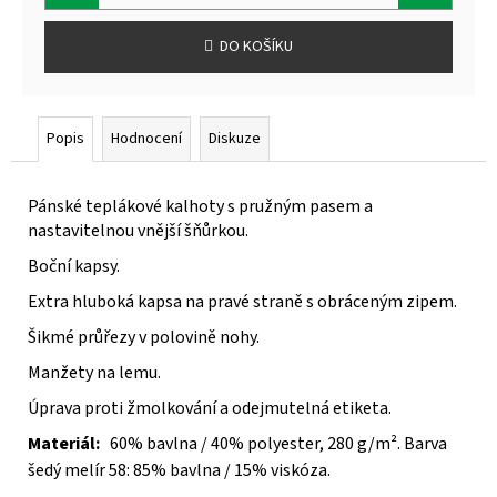
DO KOŠÍKU
Popis
Hodnocení
Diskuze
Pánské teplákové kalhoty s pružným pasem a
nastavitelnou vnější šňůrkou.
Boční kapsy.
Extra hluboká kapsa na pravé straně s obráceným zipem.
Šikmé průřezy v polovině nohy.
Manžety na lemu.
Úprava proti žmolkování a odejmutelná etiketa.
Materiál:
60% bavlna / 40% polyester, 280 g/m². Barva
šedý melír 58: 85% bavlna / 15% viskóza.