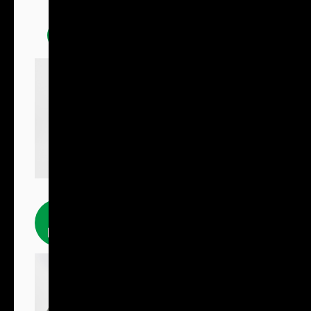
Mikiny
Fleecové
produkty