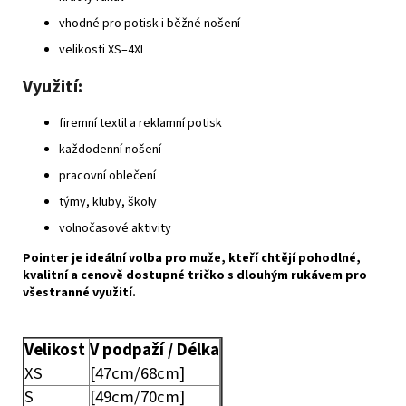
vhodné pro potisk i běžné nošení
velikosti XS–4XL
Využití:
firemní textil a reklamní potisk
každodenní nošení
pracovní oblečení
týmy, kluby, školy
volnočasové aktivity
Pointer je ideální volba pro muže, kteří chtějí pohodlné,
kvalitní a cenově dostupné tričko s dlouhým rukávem pro
všestranné využití.
Velikost
V podpaží / Délka
XS
[47cm/68cm]
S
[49cm/70cm]