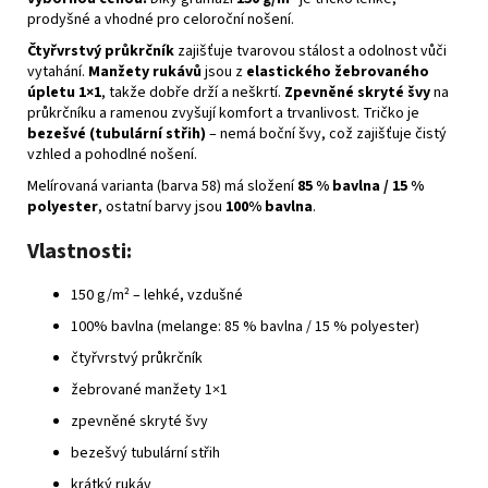
prodyšné a vhodné pro celoroční nošení.
Čtyřvrstvý průkrčník
zajišťuje tvarovou stálost a odolnost vůči
vytahání.
Manžety rukávů
jsou z
elastického žebrovaného
úpletu 1×1
, takže dobře drží a neškrtí.
Zpevněné skryté švy
na
průkrčníku a ramenou zvyšují komfort a trvanlivost. Tričko je
bezešvé (tubulární střih)
– nemá boční švy, což zajišťuje čistý
vzhled a pohodlné nošení.
Melírovaná varianta (barva 58) má složení
85 % bavlna / 15 %
polyester
, ostatní barvy jsou
100% bavlna
.
Vlastnosti:
150 g/m² – lehké, vzdušné
100% bavlna (melange: 85 % bavlna / 15 % polyester)
čtyřvrstvý průkrčník
žebrované manžety 1×1
zpevněné skryté švy
bezešvý tubulární střih
krátký rukáv