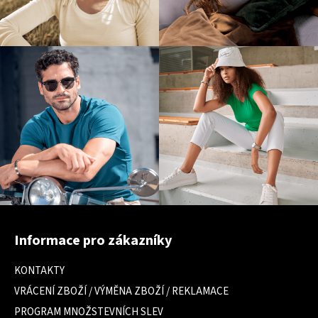
Z
á
Informace pro zákazníky
p
a
KONTAKTY
t
VRÁCENÍ ZBOŽÍ / VÝMĚNA ZBOŽÍ / REKLAMACE
í
PROGRAM MNOŽSTEVNÍCH SLEV