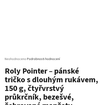
č
u
j
e
m
e
MALFINI
HEAVY
NEW
137
–
Průměrné
Neohodnoceno
Podrobnosti hodnocení
PRÉMIOVÉ
hodnocení
UNISEX
Roly Pointer – pánské
produktu
TRIČKO,
200
je
G,
tričko s dlouhým rukávem,
0,0
100%
z
BAVLNA,
150 g, čtyřvrstvý
5
NEJVYŠŠÍ
hvězdiček.
GRAMÁŽ
průkrčník, bezešvé,
A
KVALITA
MALFINI