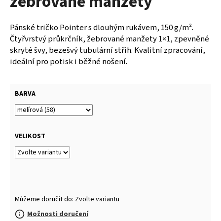
žebrované manžety
117
Kč
Pánské tričko Pointer s dlouhým rukávem, 150 g/m².
Čtyřvrstvý průkrčník, žebrované manžety 1×1, zpevněné
skryté švy, bezešvý tubulární střih. Kvalitní zpracování,
ideální pro potisk i běžné nošení.
BARVA
VELIKOST
Můžeme doručit do:
Zvolte variantu
Možnosti doručení