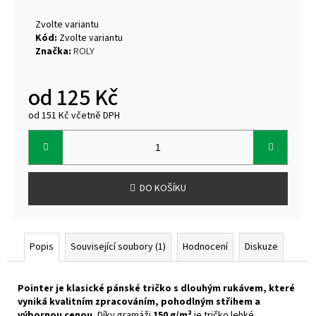
Zvolte variantu
Kód:
Zvolte variantu
Značka:
ROLY
od
125 Kč
od
151 Kč
včetně DPH
Měrná
cena:
DO KOŠÍKU
Popis
Související soubory (1)
Hodnocení
Diskuze
Pointer je klasické pánské tričko s dlouhým rukávem, které
vyniká kvalitním zpracováním, pohodlným střihem a
výbornou cenou.
Díky gramáži
150 g/m²
je tričko lehké,