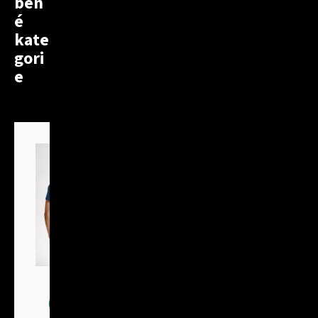
ben
é
kate
gori
e
Trička