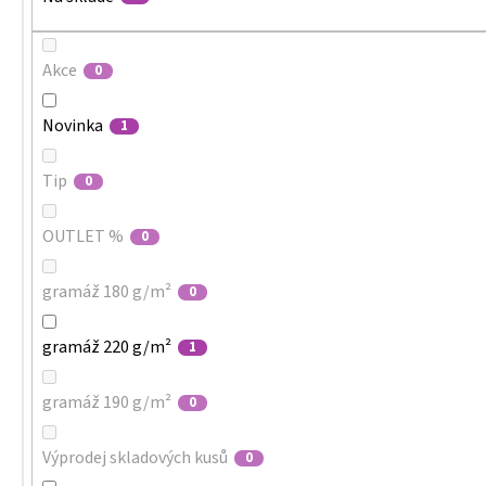
Akce
0
Novinka
1
Tip
0
OUTLET %
0
gramáž 180 g/m²
0
gramáž 220 g/m²
1
gramáž 190 g/m²
0
Výprodej skladových kusů
0