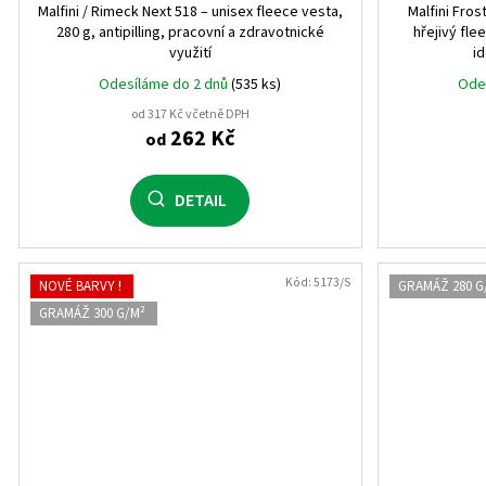
Malfini / Rimeck Next 518 – unisex fleece vesta,
Malfini Fros
4 roky
0
280 g, antipilling, pracovní a zdravotnické
hřejivý fle
využití
id
8 let
0
Odesíláme do 2 dnů
(535 ks)
Ode
od 317 Kč včetně DPH
12 let
0
262 Kč
od
16 let
0
DETAIL
3 roky
1
5 let
1
Kód:
5173/S
NOVÉ BARVY !
GRAMÁŽ 280 G
GRAMÁŽ 300 G/M²
7 let
1
9 let
1
11 let
1
6 let
0