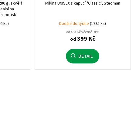
 280 g, skvělá
Mikina UNISEX s kapucí "Classic", Stedman
deální na
ní potisk
6 ks)
Dodání do týdne
(1785 ks)
od 483 Kč včetně DPH
399 Kč
od
DETAIL