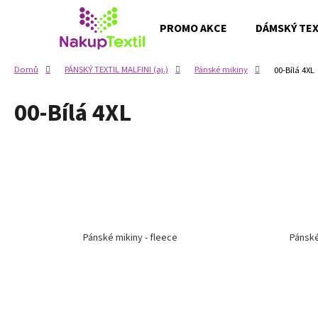
K
Přejít
na
o
PROMO AKCE
DÁMSKÝ TEXT
obsah
Zpět
Zpět
š
do
do
í
Domů
PÁNSKÝ TEXTIL MALFINI (aj.)
Pánské mikiny
00-Bílá 4XL
k
obchodu
obchodu
00-Bílá 4XL
Pánské mikiny - fleece
Pánské