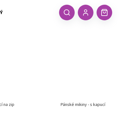
 TEXTIL MALFINI (aj.)
ČEPICE, KŠILTOVKY, ŠÁTKY A RUKA
CZK
Hledat
Nákupní
Přihlášení
košík
í na zip
Pánské mikiny - s kapucí
Následující