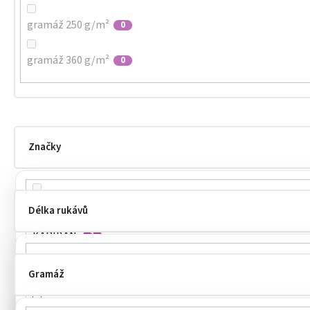
gramáž 250 g/m²
0
gramáž 360 g/m²
0
Značky
James & Nicholson
0
Délka rukávů
KARIBAN
1
MALFINI
1
Gramáž
dlouhé
4
MALFINI®
1