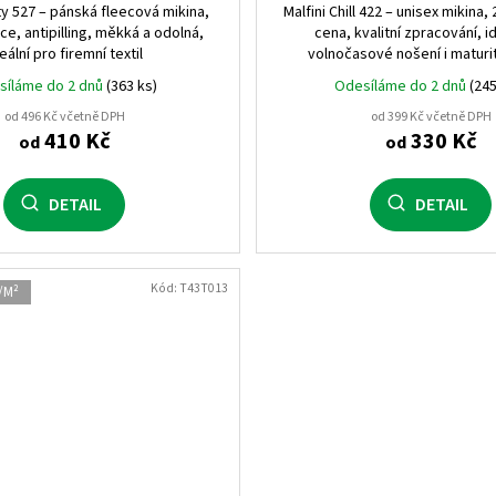
ty 527 – pánská fleecová mikina,
Malfini Chill 422 – unisex mikina,
ece, antipilling, měkká a odolná,
cena, kvalitní zpracování, i
eální pro firemní textil
volnočasové nošení i maturit
síláme do 2 dnů
(363 ks)
Odesíláme do 2 dnů
(245
od 496 Kč včetně DPH
od 399 Kč včetně DPH
410 Kč
330 Kč
od
od
DETAIL
DETAIL
Kód:
T43T013
/M²