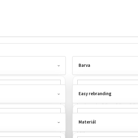
Barva
Easy rebranding
Materiál
bez labelu
1