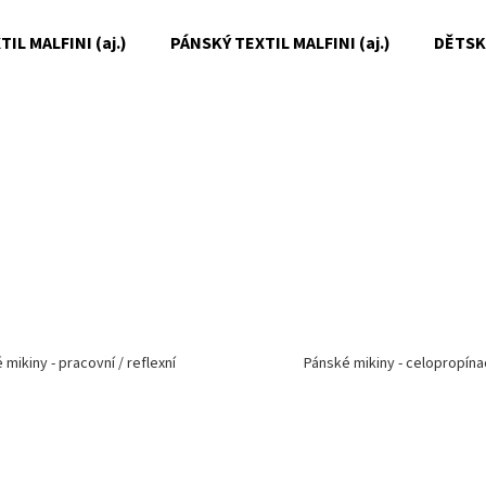
IL MALFINI (aj.)
PÁNSKÝ TEXTIL MALFINI (aj.)
DĚTSKÝ
Co potřebujete najít?
HLEDAT
Doporučujeme
 mikiny - pracovní / reflexní
Pánské mikiny - celopropínac