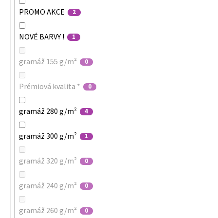
PROMO AKCE
2
NOVÉ BARVY !
1
gramáž 155 g/m²
0
Prémiová kvalita *
0
gramáž 280 g/m²
4
gramáž 300 g/m²
1
gramáž 320 g/m²
0
gramáž 240 g/m²
0
gramáž 260 g/m²
0