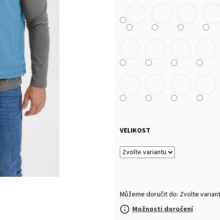
MALFINI BASIC 129 – PÁNSKÉ/UNISEX TRIČKO,
MULTIFUNKČNÍ ŠÁ
160 G, 100% BAVLNA, SILIKONOVÁ ÚPRAVA
32 Kč
92 Kč
VELIKOST
Můžeme doručit do:
Zvolte varian
Možnosti doručení