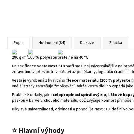
Popis
Hodnocení (84)
Diskuze
Značka
280 g/m²
100 % polyester
pratelné na 40 °C
Unisex fleece vesta
Next 518
patří mezi nejuniverzálnější a nejprod
zdravotnictví přes potravinářství až po lékárny, logistiku či administr
Vesta je vyrobená z kvalitního
fleece materiálu (100 % polyester)
vnější strany zabraňuje žmolkování, takže vesta dlouho vypadá jako 
Praktické detaily, jako
celopropínací spirálový zip
,
lištové kapsy
páskou v barvě vrchového materiálu, což zvyšuje komfort při nošení
Díky své univerzálnosti, odolnosti a pohodlí je Next 518 ideální vol
⭐
Hlavní výhody