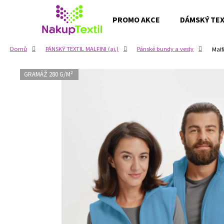
K
Přejít
na
o
PROMO AKCE
DÁMSKÝ TEXT
obsah
Zpět
Zpět
š
do
do
í
Domů
PÁNSKÝ TEXTIL MALFINI (aj.)
Pánské bundy a vesty
Malf
k
obchodu
obchodu
GRAMÁŽ 280 G/M²