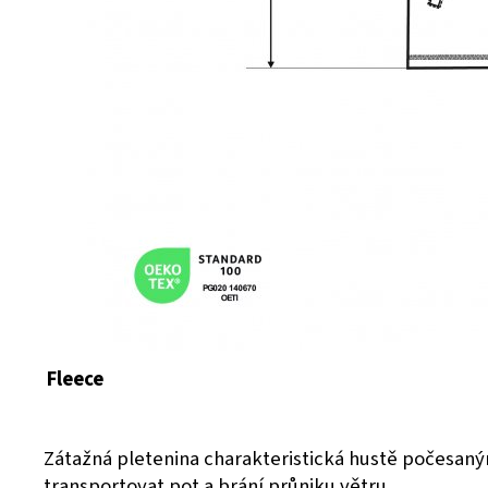
Fleece
Zátažná pletenina charakteristická hustě počesan
transportovat pot a brání průniku větru.