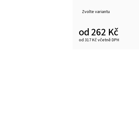
Zvolte variantu
od
262 Kč
od
317 Kč
včetně DPH
Měrná
cena: