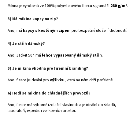
Mikina je vyrobená ze 100% polyesterového fleecu s gramáží
280 g/m²
.
3) Má mikina kapsy na zip?
Ano, má
kapsy s kostěným zipem
pro bezpečné uložení drobností.
4) Je střih dámský?
Ano, Jacket 504 má
lehce vypasovaný dámský střih
.
5) Je mikina vhodná pro firemní branding?
Ano, fleece je ideální pro
výšivku
, která na něm drží perfektně.
6) Hodí se mikina do chladnějších provozů?
Ano, fleece má výborné izolační vlastnosti a je ideální do skladů,
laboratoří, expedic i venkovních prostor.