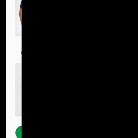
Trička
Polokošile