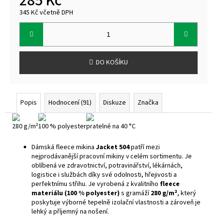
285 Kč
345 Kč včetně DPH
Měrná
cena:
DO KOŠÍKU
Popis
Hodnocení (91)
Diskuze
Značka
280 g/m²
100 % polyester
pratelné na 40 °C
Dámská fleece mikina
Jacket 504
patří mezi
nejprodávanější pracovní mikiny v celém sortimentu. Je
oblíbená ve zdravotnictví, potravinářství, lékárnách,
logistice i službách díky své odolnosti, hřejivosti a
perfektnímu střihu. Je vyrobená z kvalitního
fleece
materiálu (100 % polyester)
s gramáží
280 g/m²
, který
poskytuje výborné tepelně izolační vlastnosti a zároveň je
lehký a příjemný na nošení.