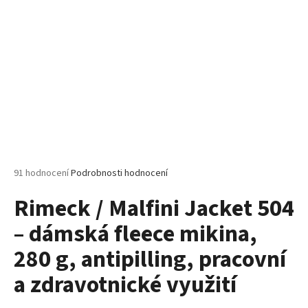
č
u
j
e
m
e
MALFINI
CITY
120
–
DÁMSKÉ
Průměrné
91 hodnocení
Podrobnosti hodnocení
TRIČKO,
hodnocení
150
Rimeck / Malfini Jacket 504
produktu
G,
VOLNÝ
je
STŘIH
– dámská fleece mikina,
5,0
z
106
280 g, antipilling, pracovní
5
Kč
hvězdiček.
a zdravotnické využití