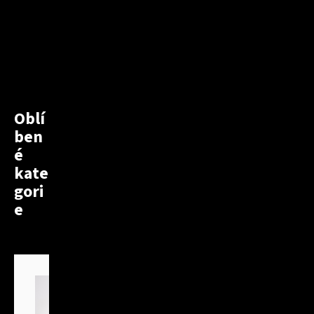
Oblí
ben
é
kate
gori
e