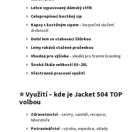
Lehce vypasovaný dámský střih
Celopropínací kostěný zip
Kapsy s kostěným zipem
– bezpečné uložení
drobností
Dolní lem se stahovací šňůrkou
Lemy rukávů stažené pruženkou
Vhodná pro výšivku
– ideální pro firemní branding
Široká škála velikostí XS–2XL
Všestranné pracovní využití
⭐
Využití – kde je Jacket 504 TOP
volbou
Zdravotnictví
– sestry, sanitáři, recepce,
laboratoře
Potravinářství
– výroba, expedice, sklady