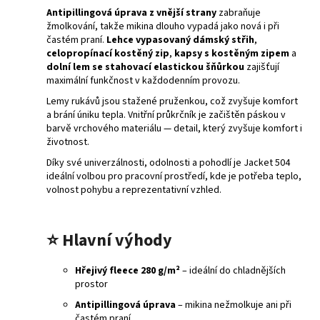
Antipillingová úprava z vnější strany
zabraňuje
žmolkování, takže mikina dlouho vypadá jako nová i při
častém praní.
Lehce vypasovaný dámský střih
,
celopropínací kostěný zip
,
kapsy s kostěným zipem
a
dolní lem se stahovací elastickou šňůrkou
zajišťují
maximální funkčnost v každodenním provozu.
Lemy rukávů jsou stažené pruženkou, což zvyšuje komfort
a brání úniku tepla. Vnitřní průkrčník je začištěn páskou v
barvě vrchového materiálu — detail, který zvyšuje komfort i
životnost.
Díky své univerzálnosti, odolnosti a pohodlí je Jacket 504
ideální volbou pro pracovní prostředí, kde je potřeba teplo,
volnost pohybu a reprezentativní vzhled.
⭐
Hlavní výhody
Hřejivý fleece 280 g/m²
– ideální do chladnějších
prostor
Antipillingová úprava
– mikina nežmolkuje ani při
častém praní