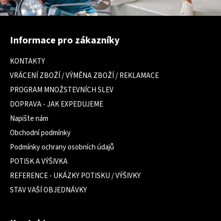
Z
á
Informace pro zákazníky
p
a
KONTAKTY
t
VRÁCENÍ ZBOŽÍ / VÝMĚNA ZBOŽÍ / REKLAMACE
í
PROGRAM MNOŽSTEVNÍCH SLEV
DOPRAVA - JAK EXPEDUJEME
Napište nám
Obchodní podmínky
Podmínky ochrany osobních údajů
POTISK A VÝŠIVKA
REFERENCE - UKÁZKY POTISKU / VÝŠIVKY
STAV VAŠÍ OBJEDNÁVKY