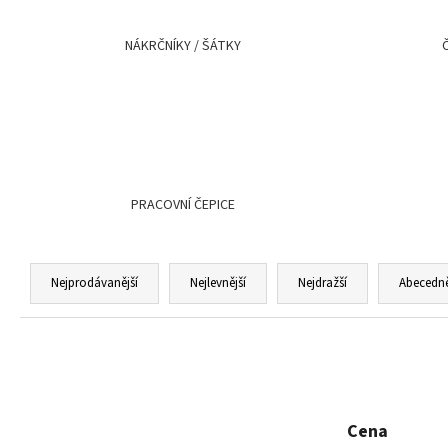
MALFINI CITY 120 – DÁMSKÉ TRIČKO, 150 G,
VOLNÝ STŘIH
NÁKRČNÍKY / ŠÁTKY
106 Kč
PRACOVNÍ ČEPICE
Ř
a
Nejprodávanější
Nejlevnější
Nejdražší
Abecedn
z
e
n
í
p
Cena
r