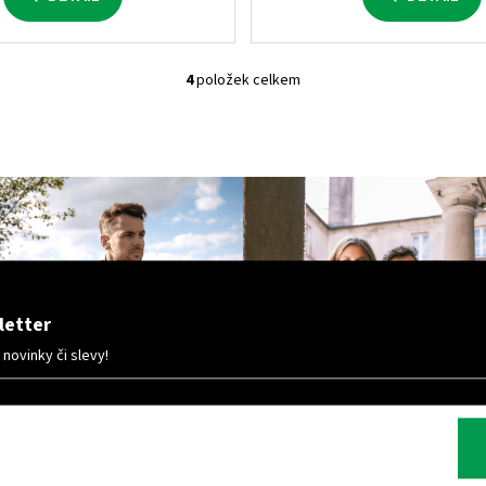
army (29)
1
50% VISKOZA + 30% POLY
bordó (02)
2
58% POLYESTER + 36% UM
4
položek celkem
O
v
béžová (17)
1
85% POLYESTER + 15% EL
l
á
žlutá (08)
1
d
a
hnědá (13)
3
c
í
oranžová (10)
1
p
r
nebesky modrá (11)
1
letter
v
k
ovinky či slevy!
citrónová (19)
2
y
v
neon oranžová (40)
1
ý
p
neon žlutá (41)
1
i