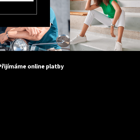
Přijímáme online platby
1
bow)
1
bílá (04row)
1