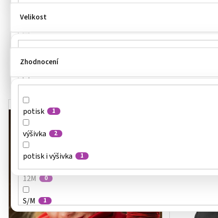
JN by Daiber
0
Velikost
žena
0
K-up
0
děti
0
Korntex
0
Zhodnocení
unisex
S
1
4
MALFINI
3
M
1
V
MALFINI®
1
Kód:
32800XX
AKCE
L
potisk
ý
1
1
p
NakupTextil
0
uni
výšivka
4
2
i
Payper
0
s
nastavitelná
potisk i výšivka
6
1
p
PICCOLIO
0
r
12M
0
o
Result
0
d
S/M
1
u
RIMECK
0