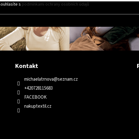
s
souhlasíte s
podmínkami ochrany osobních údajů
tyrkysová (18)
u
2
černá/bílá (06bw)
1
hořčičná (28)
2
džínová (45)
2
Kontakt
černá/béžová (03bbe)
1
michaelatrnova
@
seznam.cz
bílá/béžová (06wbe)
1
+420728115683
šedá/růžová (07gp)
1
FACEBOOK
nakuptextil.cz
tmavě šedá/černá (47dab)
černá/petrolejová/bílá (03
královská modrá/oranžová/