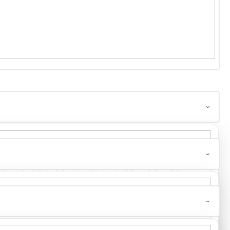
 BAVLNA
0