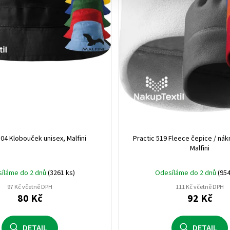
červená (05)
5
65% POLYESTER + 35% BA
čelenka
rovný kšilt
0
0
bílá (06)
7
50% VISKOZA + 28% POLYE
pracovní čepice
zimní
2
0
námořní modrá (14)
5
100% POLYPROPYLENOVÝ
vánoční čepice
se síťkou
0
0
popelavě šedá (47ag)
2
akryl
rukavice
fleece
0
0
0
oranžová/černá (10ob)
1
směs materiálů
sada - čepice a šála
gastro
0
0
0
navy/bílá (14nw)
1
100% AKRYL
kšilt
0
1
304 Klobouček unisex, Malfini
Practic 519 Fleece čepice / nák
šedá (07)
12
90% BAVLNA + 10% VISKO
Malfini
sytě zelená (16)
1
50% MERINO VLNA + 50% 
íláme do 2 dnů
(3261 ks)
Odesíláme do 2 dnů
(954
97 Kč včetně DPH
111 Kč včetně DPH
růžová (25)
4
52% POLYESTER +47% polya
80 Kč
92 Kč
tmavě šedá (70)
1
95%AKRYL + 5% SPANDEX
DETAIL
DETAIL