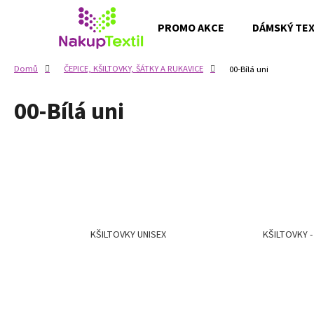
K
Přejít
na
o
PROMO AKCE
DÁMSKÝ TEXT
obsah
Zpět
Zpět
š
do
do
í
Domů
ČEPICE, KŠILTOVKY, ŠÁTKY A RUKAVICE
00-Bílá uni
k
obchodu
obchodu
00-Bílá uni
KŠILTOVKY UNISEX
KŠILTOVKY 