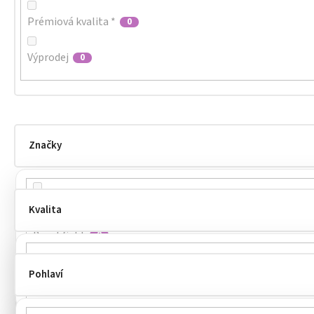
Prémiová kvalita *
0
Výprodej
0
Značky
Atlantis
0
Kvalita
Beechfield
0
Cofee
0
Pohlaví
prémiová kvalita ***
0
Daiber
0