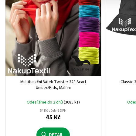
L/XL
1
k
ROLY
0
t
2
0
ů
Multifunkční šátek Twister 328 Scarf
Classic 
Unisex/Kids, Malfini
Odesíláme do 2 dnů
(3085 ks)
Odes
54 Kč včetně DPH
45 Kč
DETAIL