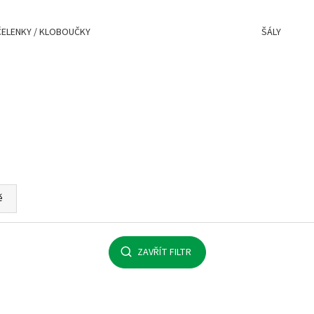
MALFINI BASIC 129 – PÁNSKÉ/UNISEX TRIČKO,
MULTIFUNKČNÍ ŠÁ
160 G, 100% BAVLNA, SILIKONOVÁ ÚPRAVA
32 Kč
ČELENKY / KLOBOUČKY
ŠÁLY
92 Kč
ě
ZAVŘÍT FILTR