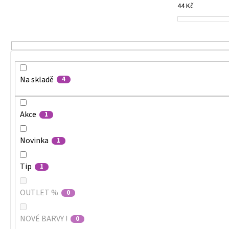
44
Kč
o
d
u
k
t
ů
Na skladě
4
Akce
1
Novinka
1
Tip
1
OUTLET %
0
NOVÉ BARVY !
0