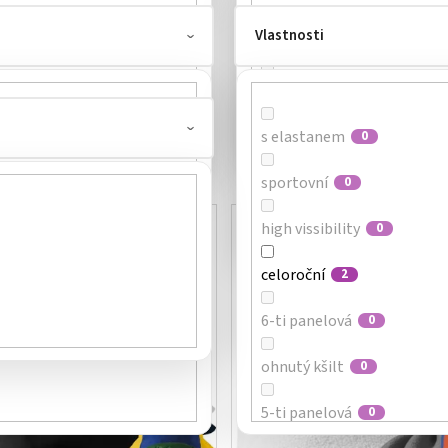
Vlastnosti
100% POLYESTER
čepice
2
1
97% BAVLNA + 3% ELASTA
šála
0
95% BAVLNA + 5% ELASTA
klobouček
s elastanem
1
0
65% BAVLNA + 35% POLYE
šátek
sportovní
0
0
Kód:
30406XX
TIP
60% BAVLNA + 40% POLYE
nákrčník
high vissibility
2
0
50% BAVLNA + 50% AKRYL
kšiltovka
celoroční
0
2
50% BAVLNA + 50% POLYE
dětská kšiltovka
6-ti panelová
0
0
černá (03)
10
95% POLYESTER + 5% ELA
sluneční kšilt
ohnutý kšilt
0
0
královská modrá (04)
4
80% POLYESTER + 20% BA
fleecová čepice
5-ti panelová
0
1