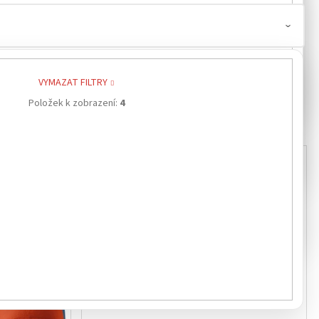
N
0
VYMAZAT FILTRY
N
0
Položek k zobrazení:
4
STER
0
Kód:
51900XX
Kód:
31500XX
NOVINKA
STER
0
0
STER
0
STAN
0
VLNA
0