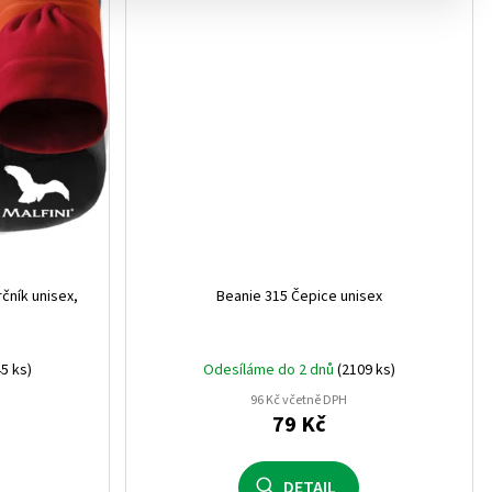
VLNA
0
STER + 22% POLYAMID
0
M
0
rčník unisex,
Beanie 315 Čepice unisex
ZA
0
AKRYL
0
5 ks)
Odesíláme do 2 dnů
(2109 ks)
96 Kč včetně DPH
kryl, 1% elastan
0
79 Kč
0
DETAIL