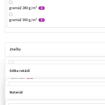
gramáž 280 g/m²
2
gramáž 300 g/m²
1
Značky
KARIBAN
0
Délka rukávů
MALFINI
2
MALFINI®
2
Materiál
dlouhé
4
Payper
0