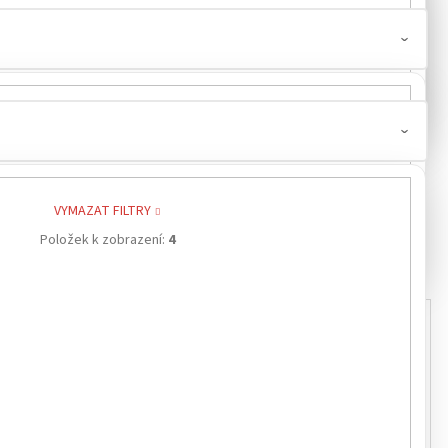
0
VYMAZAT FILTRY
Položek k zobrazení:
4
Kód:
4236907
Kód:
4272107
NOVINKA
GRAMÁŽ 280 G/M²