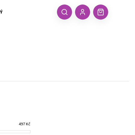
 TEXTIL MALFINI (aj.)
ČEPICE, KŠILTOVKY, ŠÁTKY A RUKA
CZK
Hledat
Nákupní
Přihlášení
košík
Následující
497
Kč