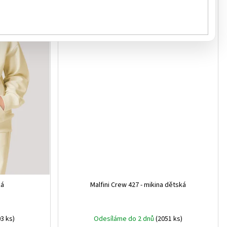
ká
Malfini Crew 427 - mikina dětská
3 ks)
Odesíláme do 2 dnů
(2051 ks)