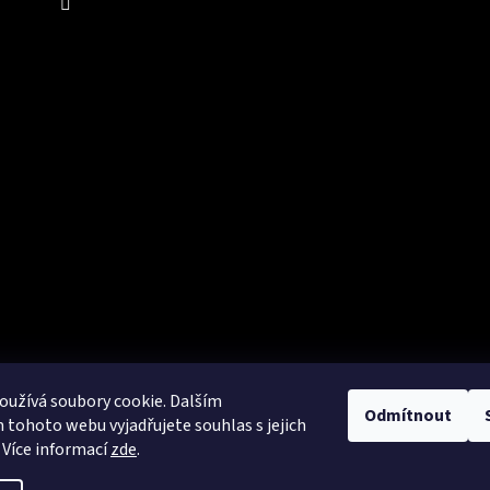
5
0
7
0
9
0
11
0
3/4
0
užívá soubory cookie. Dalším
Odmítnout
tohoto webu vyjadřujete souhlas s jejich
 Více informací
zde
.