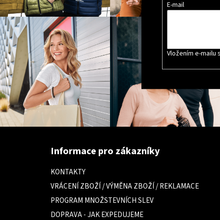
E-mail
Vložením e-mailu 
Z
á
Informace pro zákazníky
p
a
KONTAKTY
t
VRÁCENÍ ZBOŽÍ / VÝMĚNA ZBOŽÍ / REKLAMACE
í
PROGRAM MNOŽSTEVNÍCH SLEV
DOPRAVA - JAK EXPEDUJEME