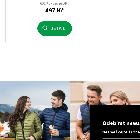
601 Kč včetně DPH
497 Kč
DETAIL
Odebírat news
Nezmeškejte žádné n