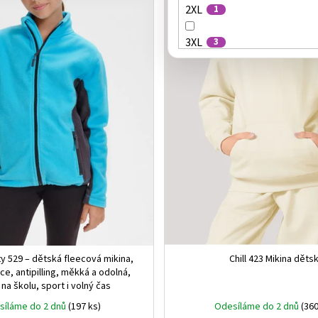
2XL
1
3XL
3
4XL
2
122 cm/6 let
4
134 cm/8 let
4
146 cm/10 let
4
158 cm/12 let
4
4 roky
1
ty 529 – dětská fleecová mikina,
Chill 423 Mikina děts
8 let
1
ece, antipilling, měkká a odolná,
 na školu, sport i volný čas
12 let
1
síláme do 2 dnů
(197 ks)
Odesíláme do 2 dnů
(360