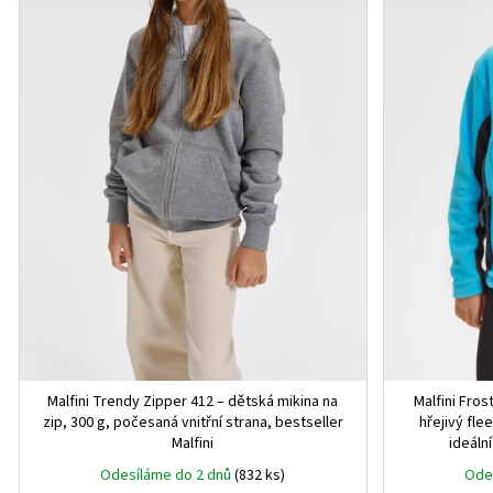
r
o
d
u
k
t
ů
Malfini Trendy Zipper 412 – dětská mikina na
Malfini Fros
zip, 300 g, počesaná vnitřní strana, bestseller
hřejivý fle
Malfini
ideální
Odesíláme do 2 dnů
(832 ks)
Ode