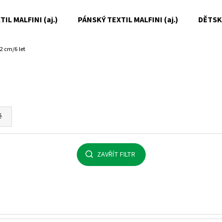
IL MALFINI (aj.)
PÁNSKÝ TEXTIL MALFINI (aj.)
DĚTSKÝ
2 cm/6 let
Co potřebujete najít?
HLEDAT
ě
Doporučujeme
ZAVŘÍT FILTR