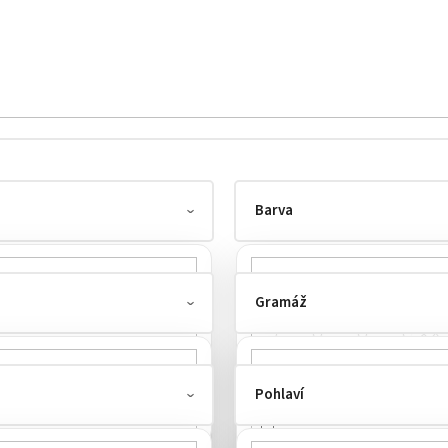
Barva
Gramáž
Pohlaví
200-220 g/m²
1