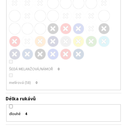
117
Kč
ŠEDÁ MELANŽOVÁ/NÁMOŘ
0
melírová (58)
0
Délka rukávů
dlouhé
4