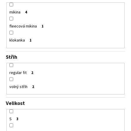
mikina
4
fleecová mikina
1
klokanka
1
Střih
regular fit
2
volný střih
2
Velikost
S
3