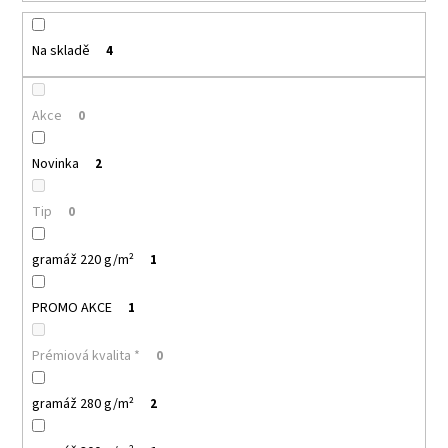
k
a
t
j
ů
Na skladě
4
í
t
Akce
0
?
Novinka
2
Tip
0
HLEDAT
gramáž 220 g/m²
1
PROMO AKCE
1
D
o
Prémiová kvalita *
0
p
o
r
gramáž 280 g/m²
2
u