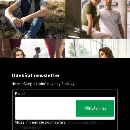
s
u
Odebírat newsletter
Nezmeškejte žádné novinky či slevy!
E-mail
PŘIHLÁSIT SE
Vložením e-mailu souhlasíte s
podmínkami ochrany
osobních údajů