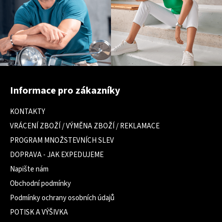
Z
á
Informace pro zákazníky
p
a
KONTAKTY
t
VRÁCENÍ ZBOŽÍ / VÝMĚNA ZBOŽÍ / REKLAMACE
í
PROGRAM MNOŽSTEVNÍCH SLEV
DOPRAVA - JAK EXPEDUJEME
Napište nám
Obchodní podmínky
Podmínky ochrany osobních údajů
POTISK A VÝŠIVKA