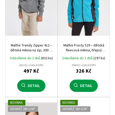
o
d
u
k
t
ů
Malfini Trendy Zipper 412 –
Malfini Frosty 529 – dětská
dětská mikina na zip, 300 g,
fleecová mikina, hřejivý
počesaná vnitřní strana,
fleece, antipilling, měkká a
Odesíláme do 2 dnů
(832 ks)
Odesíláme do 2 dnů
(197 ks)
bestseller Malfini
odolná, ideální na školu,
sport i volný čas
601 Kč včetně DPH
394 Kč včetně DPH
497 Kč
326 Kč
DETAIL
DETAIL
NOVINKA
NOVINKA
GRAMÁŽ 280 G/M²
GRAMÁŽ 280 G/M²