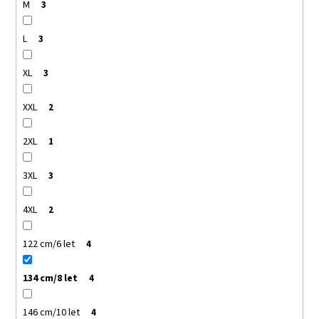
M
3
L
3
XL
3
XXL
2
2XL
1
3XL
3
4XL
2
122 cm/6 let
4
134 cm/8 let
4
146 cm/10 let
4