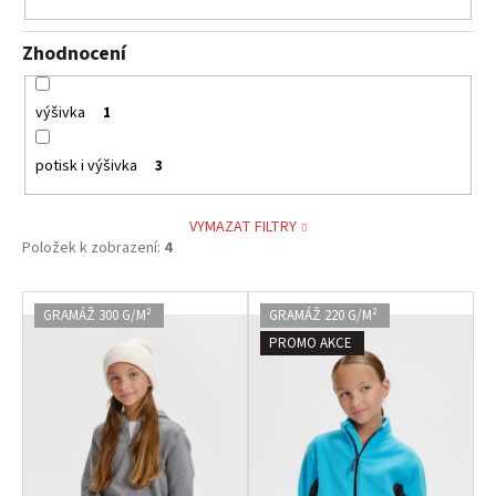
Zhodnocení
výšivka
1
potisk i výšivka
3
VYMAZAT FILTRY
Položek k zobrazení:
4
V
GRAMÁŽ 300 G/M²
GRAMÁŽ 220 G/M²
ý
PROMO AKCE
p
i
s
p
r