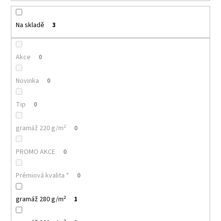
k
a
t
j
ů
Na skladě
3
í
t
Akce
0
?
Novinka
0
Tip
0
HLEDAT
gramáž 220 g/m²
0
PROMO AKCE
0
D
o
Prémiová kvalita *
0
p
o
r
gramáž 280 g/m²
1
u