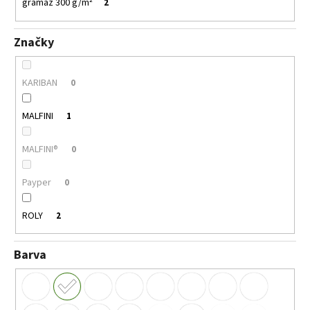
č
gramáž 300 g/m²
2
u
j
Značky
e
m
e
KARIBAN
0
MALFINI
1
PELICAN
P72
TRIČKO
MALFINI®
0
DĚTSKÉ
54
Payper
0
Kč
ROLY
2
Barva