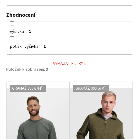
Zhodnocení
výšivka
1
potisk i výšivka
2
VYMAZAT FILTRY
Položek k zobrazení:
3
V
GRAMÁŽ 300 G/M²
GRAMÁŽ 300 G/M²
ý
p
i
s
p
r