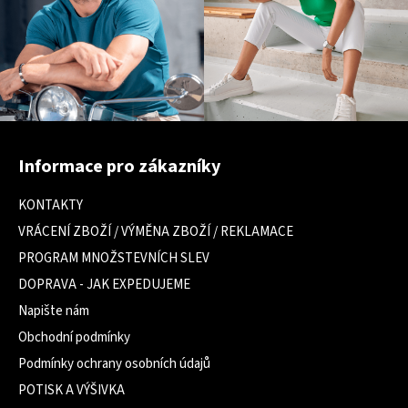
Z
á
Informace pro zákazníky
p
a
KONTAKTY
t
VRÁCENÍ ZBOŽÍ / VÝMĚNA ZBOŽÍ / REKLAMACE
í
PROGRAM MNOŽSTEVNÍCH SLEV
DOPRAVA - JAK EXPEDUJEME
Napište nám
Obchodní podmínky
Podmínky ochrany osobních údajů
POTISK A VÝŠIVKA