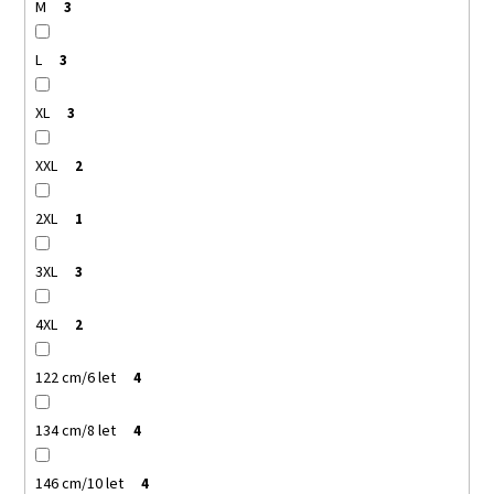
M
3
L
3
XL
3
XXL
2
2XL
1
3XL
3
4XL
2
122 cm/6 let
4
134 cm/8 let
4
146 cm/10 let
4