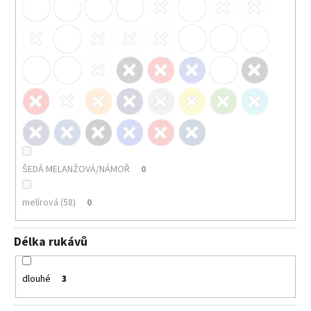
ŠEDÁ MELANŽOVÁ/NÁMOŘ
0
melírová (58)
0
Délka rukávů
dlouhé
3