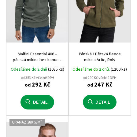
o
d
u
k
t
ů
Malfini Essential 406 –
Pánská / Dětská fleece
pánská mikina bez kapuce,
mikina Artic, Roly
kvalitní a pohodlná, vhodná
Odesíláme do 2 dnů
(1035 ks)
Odesíláme do 2 dnů.
(1200 ks)
pro potisk i výšivku
od 353 Kč včetně DPH
od 299 Kč včetně DPH
292 Kč
247 Kč
od
od
DETAIL
DETAIL
GRAMÁŽ 280 G/M²