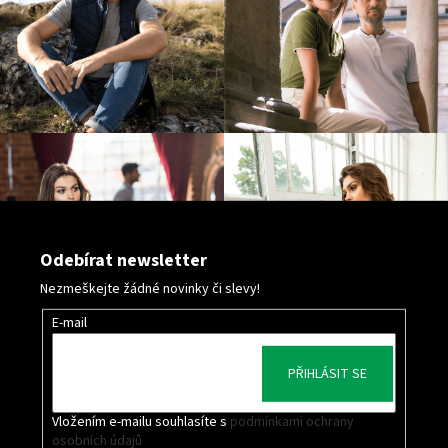
s
u
Odebírat newsletter
Nezmeškejte žádné novinky či slevy!
E-mail
PŘIHLÁSIT SE
Vložením e-mailu souhlasíte s
podmínkami ochrany
osobních údajů