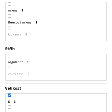
mikina
3
fleecová mikina
1
klokanka
0
Střih
regular fit
3
volný střih
0
Velikost
S
3