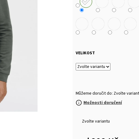
MALFINI BASIC 129 – PÁNSKÉ/UNISEX TRIČKO,
MULTIFUNKČNÍ ŠÁ
160 G, 100% BAVLNA, SILIKONOVÁ ÚPRAVA
32 Kč
92 Kč
VELIKOST
Můžeme doručit do:
Zvolte varian
Možnosti doručení
Zvolte variantu