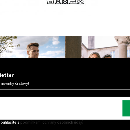
letter
ovinky či slevy!
souhlasíte s
podmínkami ochrany osobních údajů