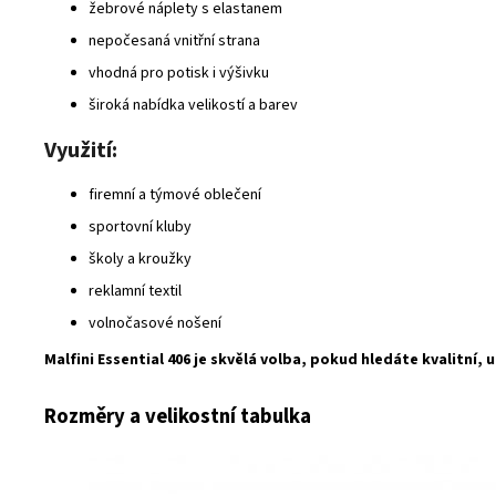
žebrové náplety s elastanem
nepočesaná vnitřní strana
vhodná pro potisk i výšivku
široká nabídka velikostí a barev
Využití:
firemní a týmové oblečení
sportovní kluby
školy a kroužky
reklamní textil
volnočasové nošení
Malfini Essential 406 je skvělá volba, pokud hledáte kvalitní
Rozměry a velikostní tabulka