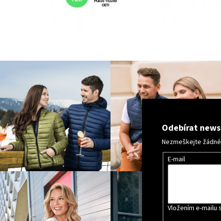
Odebírat news
Nezmeškejte žádné n
E-mail
Vložením e-mailu 