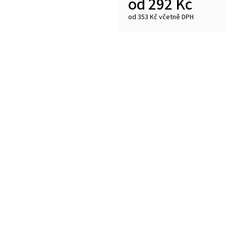
od
292 Kč
od
353 Kč
včetně DPH
Měrná
cena: